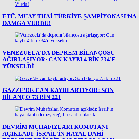
ETÜ, MUAY THAI TÜRKIYE ŞAMPIYONASI’NA
DAMGA VURDU!
VENEZUELA’DA DEPREM BILANÇOSU
AĞIRLAŞIYOR: CAN KAYBI 4 BIN 734’E
YÜKSELDI
GAZZE’DE CAN KAYBI ARTIYOR: SON
BILANÇO 73 BIN 221
DEVRIM MUHAFIZLARI KOMUTANI
AÇIKLADI: İSRAIL’IN HAYAL DAHI