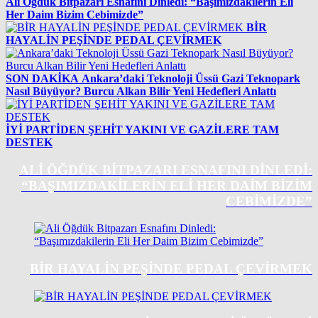
Ali Öğdük Bitpazarı Esnafını Dinledi: “Başımızdakilerin Eli
Her Daim Bizim Cebimizde”
BİR
HAYALİN PEŞİNDE PEDAL ÇEVİRMEK
SON DAKİKA
Ankara’daki Teknoloji Üssü Gazi Teknopark
Nasıl Büyüyor? Burcu Alkan Bilir Yeni Hedefleri Anlattı
İYİ PARTİDEN ŞEHİT YAKINI VE GAZİLERE TAM
DESTEK
ALI ÖĞDÜK BITPAZARI ESNAFINI DINLEDI:
“BAŞIMIZDAKILERIN ELI HER DAIM BIZIM
CEBIMIZDE”
BİR HAYALİN PEŞİNDE PEDAL ÇEVİRMEK