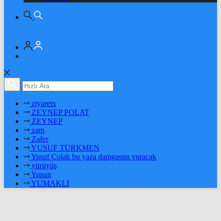
ziyaretx
ZEYNEP POLAT
ZEYNEP
zam
Zafer
YUSUF TÜRKMEN
Yusuf Çolak bu yaza damgasını vuracak
yürüyüş
Yunan
YUMAKLI