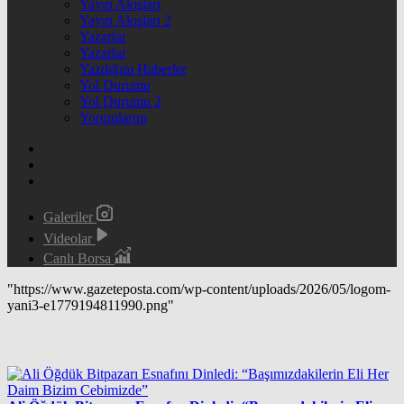
Yayın Akışları
Yayın Akışları 2
Yazarlar
Yazarlar
Yazdığım Haberler
Yol Durumu
Yol Durumu 2
Yorumlarım
Galeriler
Videolar
Canlı Borsa
"https://www.gazeteposta.com/wp-content/uploads/2026/05/logom-
yani3-e1779194811990.png"