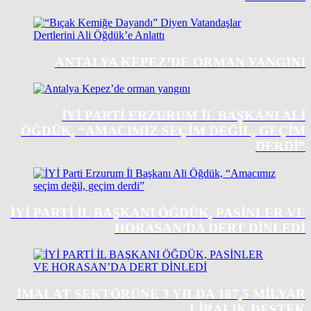
ANTALYA KEPEZ’DE ORMAN YANGINI
İYİ PARTI ERZURUM İL BAŞKANI ALI
ÖĞDÜK, “AMACIMIZ SEÇIM DEĞIL, GEÇIM
DERDI”
İYİ PARTİ İL BAŞKANI ÖĞDÜK, PASİNLER VE
HORASAN’DA DERT DİNLEDİ
İMALAT SEKTÖRÜNE 3 YILDA 187,5 MILYAR
LIRALIK DESTEK