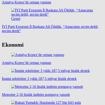
Antalya Kepez’de orman yangını
Genel
İYİ Parti Erzurum İl Başkanı Ali Öğdük, “Amacımız seçim değil,
geçim derdi”
Ekonomi
Antalya Kepez’de orman yangını
İmalat sektörüne 3 yılda 187,5 milyar liralık destek
Motorine 2,16 liralık indirim pompaya yansıdı