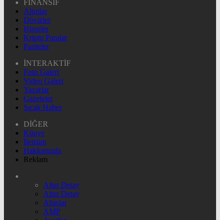
FİNANSİF
Altınlar
Dövizler
Hisseler
Kripto Paralar
Pariteler
İNTERAKTİF
Foto Galeri
Video Galeri
Yazarlar
Gazeteler
Sıcak Haber
DİĞER
Künye
İletişim
Hakkımızda
Reklam
Altın Detay
Altın Detay
Altınlar
AMP