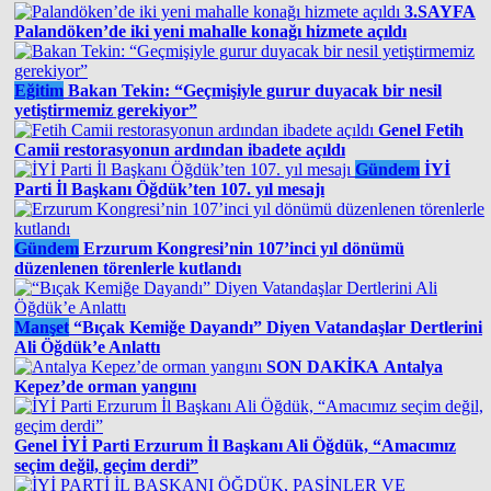
3.SAYFA
Palandöken’de iki yeni mahalle konağı hizmete açıldı
Eğitim
Bakan Tekin: “Geçmişiyle gurur duyacak bir nesil
yetiştirmemiz gerekiyor”
Genel
Fetih
Camii restorasyonun ardından ibadete açıldı
Gündem
İYİ
Parti İl Başkanı Öğdük’ten 107. yıl mesajı
Gündem
Erzurum Kongresi’nin 107’inci yıl dönümü
düzenlenen törenlerle kutlandı
Manşet
“Bıçak Kemiğe Dayandı” Diyen Vatandaşlar Dertlerini
Ali Öğdük’e Anlattı
SON DAKİKA
Antalya
Kepez’de orman yangını
Genel
İYİ Parti Erzurum İl Başkanı Ali Öğdük, “Amacımız
seçim değil, geçim derdi”