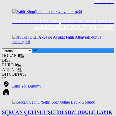
ÖRNEĞI
AVUKAT HILAL AKÇA ILE AVUKAT FATIH
ALBAYRAK DÜNYA EVINE GIRDI
DOLAR
0
%
BIST
EURO
0
%
ALTIN
0
%
BITCOIN
0%
°C
Canlı Yol Durumu
SERCAN ÇETINLI ‘ŞEHRI SÖZ’ ÖDÜLE LAYIK