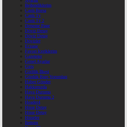
Ayarlar
Beğendiklerim
Canlı Borsa
Canlı Tv
Canlı Tv 2
Deneme Page
Döviz Detay
Döviz Detay
Dövizler
Eczane
Favori İçeriklerim
Gazeteler
Genel Ayarlar
Giriş
Gizlilik İlkesi
Günlük Burç Yorumları
Haber Gönder
Hakkımızda
Hava Durumu
Hava Durumu 2
Header4
Hisse Detay
Hisse Detay
Hisseler
İletişim