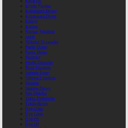
Kayıt Ol
Kripto Paralar
Kriptopara Detay
Kriptopara Detay
Künye
Künye
Namaz Vakitleri
nnbil
Nöbetçi Eczaneler
Parite Detay
Parite Detay
Pariteler
Profili Düzenle
Puan Durumu
Sample Page
Şifremi Unuttum
Sinema
Sinema Detay
Son Dakika
Takip Ettiklerim
Takipçilerim
Üye Giriş
Üye Giriş
Üye Ol
Üye Ol