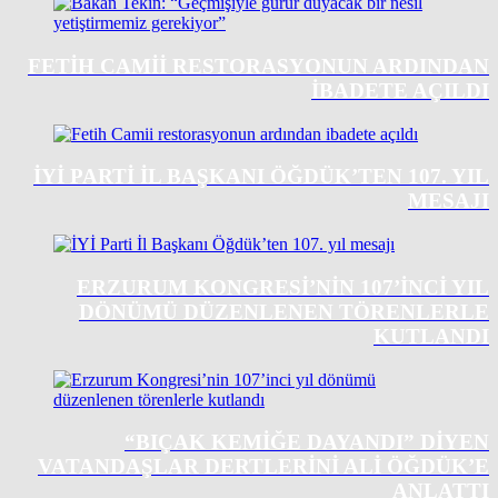
FETIH CAMII RESTORASYONUN ARDINDAN
IBADETE AÇILDI
İYİ PARTI İL BAŞKANI ÖĞDÜK’TEN 107. YIL
MESAJI
ERZURUM KONGRESI’NIN 107’INCI YIL
DÖNÜMÜ DÜZENLENEN TÖRENLERLE
KUTLANDI
“BIÇAK KEMIĞE DAYANDI” DIYEN
VATANDAŞLAR DERTLERINI ALI ÖĞDÜK’E
ANLATTI