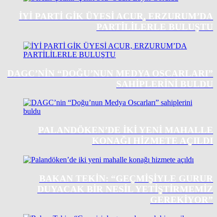
İYİ PARTİ GİK ÜYESİ ACUR, ERZURUM’DA
PARTİLİLERLE BULUŞTU
DAGC’NIN “DOĞU’NUN MEDYA OSCARLARI”
SAHIPLERINI BULDU
PALANDÖKEN’DE IKI YENI MAHALLE
KONAĞI HIZMETE AÇILDI
BAKAN TEKIN: “GEÇMIŞIYLE GURUR
DUYACAK BIR NESIL YETIŞTIRMEMIZ
GEREKIYOR”