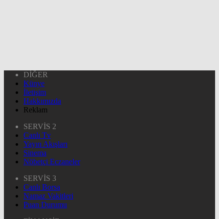
DİĞER
Künye
İletişim
Hakkımızda
Reklam
SERVİS 2
Canlı Tv
Yayın Akışları
Sinema
Nöbetçi Eczaneler
SERVİS 3
Canlı Borsa
Namaz Vakitleri
Puan Durumu