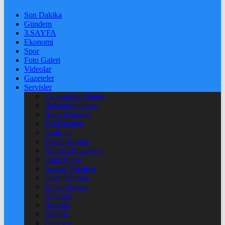
Son Dakika
Gündem
3.SAYFA
Ekonomi
Spor
Foto Galeri
Videolar
Gazeteler
Servisler
Vizyondaki Filmler
Haftanin Filmleri
Hava Durumu
Yol Durumu
Canlı Tv
Yayın Akışları
Nöbetçi Eczaneler
Canlı Borsa
Namaz Vakitleri
Puan Durumu
Kripto Paralar
Dövizler
Hisseler
Altınlar
Pariteler