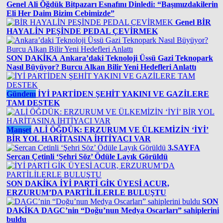
Genel
Ali Öğdük Bitpazarı Esnafını Dinledi: “Başımızdakilerin
Eli Her Daim Bizim Cebimizde”
Genel
BİR
HAYALİN PEŞİNDE PEDAL ÇEVİRMEK
SON DAKİKA
Ankara’daki Teknoloji Üssü Gazi Teknopark
Nasıl Büyüyor? Burcu Alkan Bilir Yeni Hedefleri Anlattı
Gündem
İYİ PARTİDEN ŞEHİT YAKINI VE GAZİLERE
TAM DESTEK
Manşet
ALİ ÖĞDÜK: ERZURUM VE ÜLKEMİZİN ‘İYİ’
BİR YOL HARİTASINA İHTİYACI VAR
3.SAYFA
Sercan Çetinli ‘Şehri Söz’ Ödüle Layık Görüldü
SON DAKİKA
İYİ PARTİ GİK ÜYESİ ACUR,
ERZURUM’DA PARTİLİLERLE BULUŞTU
SON
DAKİKA
DAGC’nin “Doğu’nun Medya Oscarları” sahiplerini
buldu