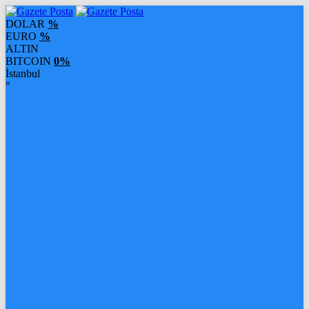
DOLAR
%
EURO
%
ALTIN
BITCOIN
0%
İstanbul
°