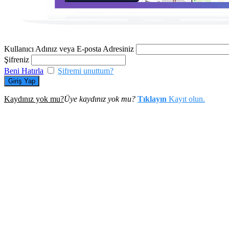
Kullanıcı Adınız veya E-posta Adresiniz
Şifreniz
Beni Hatırla
Şifremi unuttum?
Giriş Yap
Kaydınız yok mu?
Üye kaydınız yok mu?
Tıklayın
Kayıt olun.