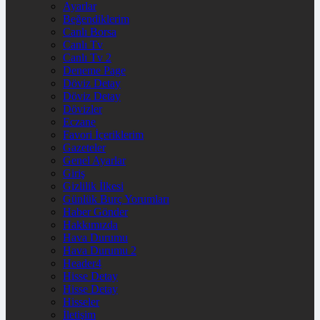
Ayarlar
Beğendiklerim
Canlı Borsa
Canlı Tv
Canlı Tv 2
Deneme Page
Döviz Detay
Döviz Detay
Dövizler
Eczane
Favori İçeriklerim
Gazeteler
Genel Ayarlar
Giriş
Gizlilik İlkesi
Günlük Burç Yorumları
Haber Gönder
Hakkımızda
Hava Durumu
Hava Durumu 2
Header4
Hisse Detay
Hisse Detay
Hisseler
İletişim