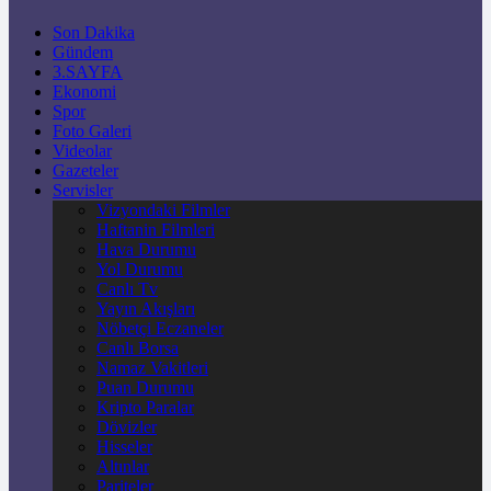
Son Dakika
Gündem
3.SAYFA
Ekonomi
Spor
Foto Galeri
Videolar
Gazeteler
Servisler
Vizyondaki Filmler
Haftanin Filmleri
Hava Durumu
Yol Durumu
Canlı Tv
Yayın Akışları
Nöbetçi Eczaneler
Canlı Borsa
Namaz Vakitleri
Puan Durumu
Kripto Paralar
Dövizler
Hisseler
Altınlar
Pariteler