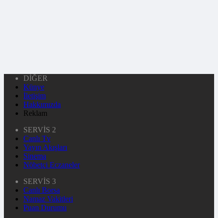
DİĞER
Künye
İletişim
Hakkımızda
Reklam
SERVİS 2
Canlı Tv
Yayın Akışları
Sinema
Nöbetçi Eczaneler
SERVİS 3
Canlı Borsa
Namaz Vakitleri
Puan Durumu