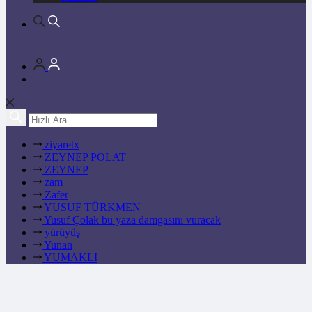
ziyaretx
ZEYNEP POLAT
ZEYNEP
zam
Zafer
YUSUF TÜRKMEN
Yusuf Çolak bu yaza damgasını vuracak
yürüyüş
Yunan
YUMAKLI