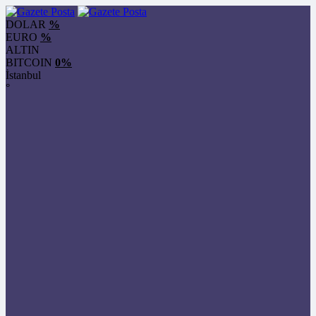
DOLAR
%
EURO
%
ALTIN
BITCOIN
0%
İstanbul
°