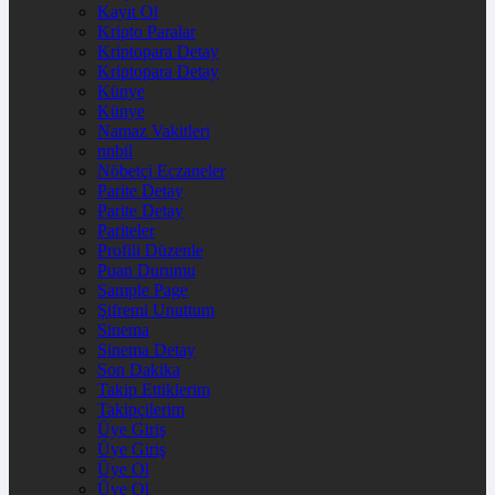
Kayıt Ol
Kripto Paralar
Kriptopara Detay
Kriptopara Detay
Künye
Künye
Namaz Vakitleri
nnbil
Nöbetçi Eczaneler
Parite Detay
Parite Detay
Pariteler
Profili Düzenle
Puan Durumu
Sample Page
Şifremi Unuttum
Sinema
Sinema Detay
Son Dakika
Takip Ettiklerim
Takipçilerim
Üye Giriş
Üye Giriş
Üye Ol
Üye Ol