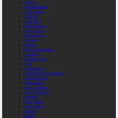
Ayarlar
Beğendiklerim
Canlı Borsa
Canlı Tv
Canlı Tv 2
Deneme Page
Döviz Detay
Döviz Detay
Dövizler
Eczane
Favori İçeriklerim
Gazeteler
Genel Ayarlar
Giriş
Gizlilik İlkesi
Günlük Burç Yorumları
Haber Gönder
Hakkımızda
Hava Durumu
Hava Durumu 2
Header4
Hisse Detay
Hisse Detay
Hisseler
İletişim