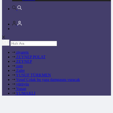
ziyaretx
ZEYNEP POLAT
ZEYNEP
zam
Zafer
YUSUF TÜRKMEN
Yusuf Çolak bu yaza damgasını vuracak
yürüyüş
Yunan
YUMAKLI