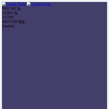
DOLAR
%
EURO
%
ALTIN
BITCOIN
0%
İstanbul
°