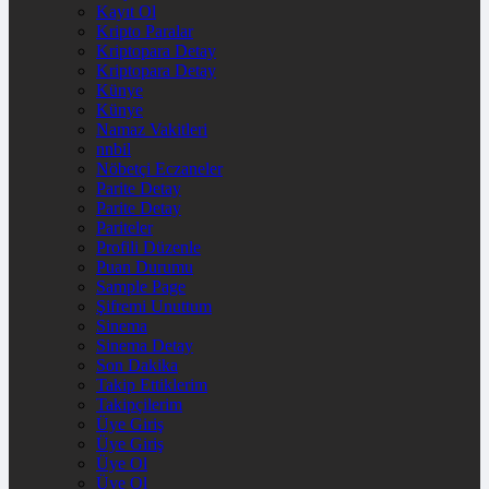
Kayıt Ol
Kripto Paralar
Kriptopara Detay
Kriptopara Detay
Künye
Künye
Namaz Vakitleri
nnbil
Nöbetçi Eczaneler
Parite Detay
Parite Detay
Pariteler
Profili Düzenle
Puan Durumu
Sample Page
Şifremi Unuttum
Sinema
Sinema Detay
Son Dakika
Takip Ettiklerim
Takipçilerim
Üye Giriş
Üye Giriş
Üye Ol
Üye Ol