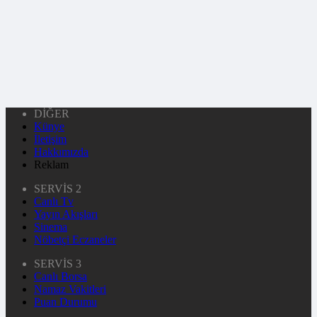
DİĞER
Künye
İletişim
Hakkımızda
Reklam
SERVİS 2
Canlı Tv
Yayın Akışları
Sinema
Nöbetçi Eczaneler
SERVİS 3
Canlı Borsa
Namaz Vakitleri
Puan Durumu