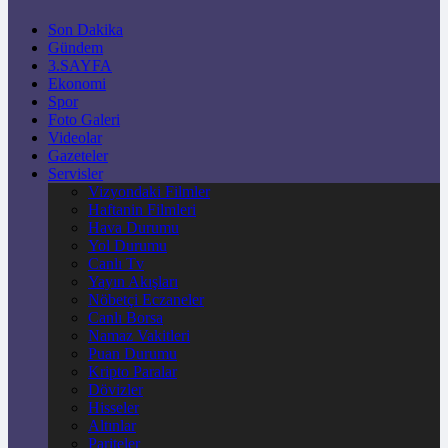
Son Dakika
Gündem
3.SAYFA
Ekonomi
Spor
Foto Galeri
Videolar
Gazeteler
Servisler
Vizyondaki Filmler
Haftanin Filmleri
Hava Durumu
Yol Durumu
Canlı Tv
Yayın Akışları
Nöbetçi Eczaneler
Canlı Borsa
Namaz Vakitleri
Puan Durumu
Kripto Paralar
Dövizler
Hisseler
Altınlar
Pariteler