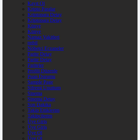
Kayıt Ol
Kripto Paralar
Kriptopara Detay
Kriptopara Detay
Künye
Künye
Namaz Vakitleri
nnbil
Nöbetçi Eczaneler
Parite Detay
Parite Detay
Pariteler
Profili Düzenle
Puan Durumu
Sample Page
Şifremi Unuttum
Sinema
Sinema Detay
Son Dakika
Takip Ettiklerim
Takipçilerim
Üye Giriş
Üye Giriş
Üye Ol
Üye Ol