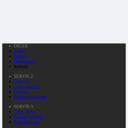
DİĞER
Künye
İletişim
Hakkımızda
Reklam
SERVİS 2
Canlı Tv
Yayın Akışları
Sinema
Nöbetçi Eczaneler
SERVİS 3
Canlı Borsa
Namaz Vakitleri
Puan Durumu