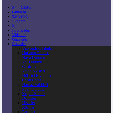
Son Dakika
Gündem
3.SAYFA
Ekonomi
Spor
Foto Galeri
Videolar
Gazeteler
Servisler
Vizyondaki Filmler
Haftanin Filmleri
Hava Durumu
Yol Durumu
Canlı Tv
Yayın Akışları
Nöbetçi Eczaneler
Canlı Borsa
Namaz Vakitleri
Puan Durumu
Kripto Paralar
Dövizler
Hisseler
Altınlar
Pariteler