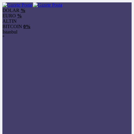
DOLAR
%
EURO
%
ALTIN
BITCOIN
0%
İstanbul
°