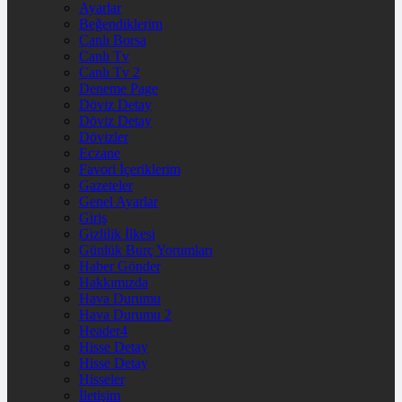
Ayarlar
Beğendiklerim
Canlı Borsa
Canlı Tv
Canlı Tv 2
Deneme Page
Döviz Detay
Döviz Detay
Dövizler
Eczane
Favori İçeriklerim
Gazeteler
Genel Ayarlar
Giriş
Gizlilik İlkesi
Günlük Burç Yorumları
Haber Gönder
Hakkımızda
Hava Durumu
Hava Durumu 2
Header4
Hisse Detay
Hisse Detay
Hisseler
İletişim