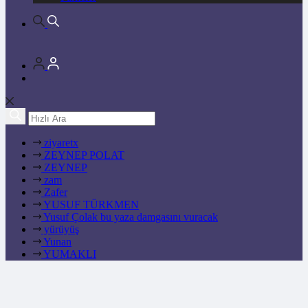
ziyaretx
ZEYNEP POLAT
ZEYNEP
zam
Zafer
YUSUF TÜRKMEN
Yusuf Çolak bu yaza damgasını vuracak
yürüyüş
Yunan
YUMAKLI