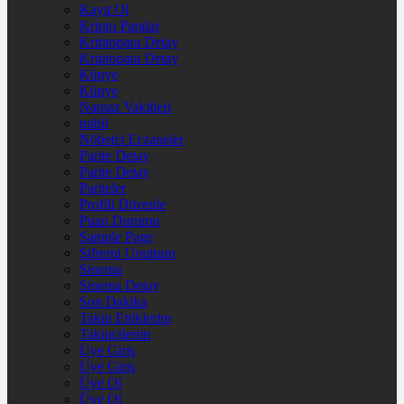
Kayıt Ol
Kripto Paralar
Kriptopara Detay
Kriptopara Detay
Künye
Künye
Namaz Vakitleri
nnbil
Nöbetçi Eczaneler
Parite Detay
Parite Detay
Pariteler
Profili Düzenle
Puan Durumu
Sample Page
Şifremi Unuttum
Sinema
Sinema Detay
Son Dakika
Takip Ettiklerim
Takipçilerim
Üye Giriş
Üye Giriş
Üye Ol
Üye Ol