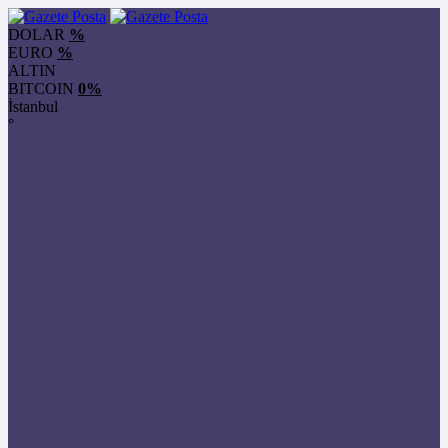
DOLAR
%
EURO
%
ALTIN
BITCOIN
0%
İstanbul
°