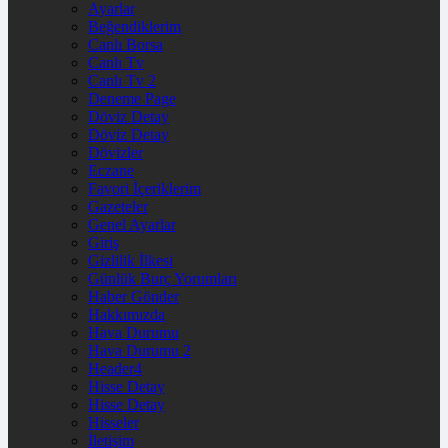
Ayarlar
Beğendiklerim
Canlı Borsa
Canlı Tv
Canlı Tv 2
Deneme Page
Döviz Detay
Döviz Detay
Dövizler
Eczane
Favori İçeriklerim
Gazeteler
Genel Ayarlar
Giriş
Gizlilik İlkesi
Günlük Burç Yorumları
Haber Gönder
Hakkımızda
Hava Durumu
Hava Durumu 2
Header4
Hisse Detay
Hisse Detay
Hisseler
İletişim