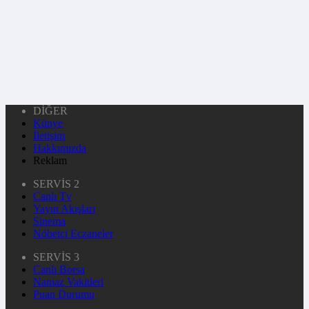
DİĞER
Künye
İletişim
Hakkımızda
Reklam
SERVİS 2
Canlı Tv
Yayın Akışları
Sinema
Nöbetçi Eczaneler
SERVİS 3
Canlı Borsa
Namaz Vakitleri
Puan Durumu