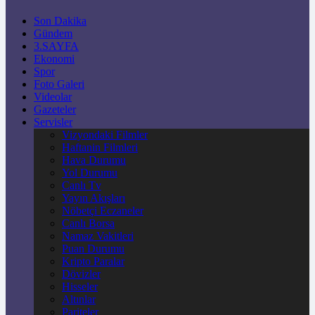
Son Dakika
Gündem
3.SAYFA
Ekonomi
Spor
Foto Galeri
Videolar
Gazeteler
Servisler
Vizyondaki Filmler
Haftanin Filmleri
Hava Durumu
Yol Durumu
Canlı Tv
Yayın Akışları
Nöbetçi Eczaneler
Canlı Borsa
Namaz Vakitleri
Puan Durumu
Kripto Paralar
Dövizler
Hisseler
Altınlar
Pariteler