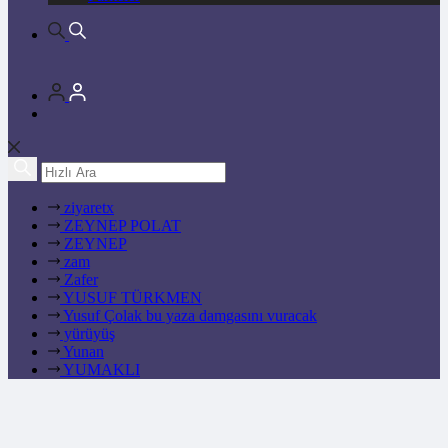
ziyaretx
ZEYNEP POLAT
ZEYNEP
zam
Zafer
YUSUF TÜRKMEN
Yusuf Çolak bu yaza damgasını vuracak
yürüyüş
Yunan
YUMAKLI