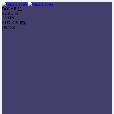
DOLAR
%
EURO
%
ALTIN
BITCOIN
0%
İstanbul
°