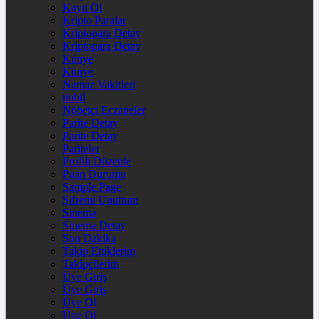
Kayıt Ol
Kripto Paralar
Kriptopara Detay
Kriptopara Detay
Künye
Künye
Namaz Vakitleri
nnbil
Nöbetçi Eczaneler
Parite Detay
Parite Detay
Pariteler
Profili Düzenle
Puan Durumu
Sample Page
Şifremi Unuttum
Sinema
Sinema Detay
Son Dakika
Takip Ettiklerim
Takipçilerim
Üye Giriş
Üye Giriş
Üye Ol
Üye Ol