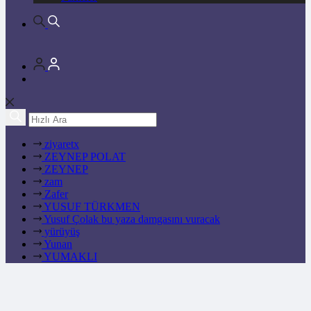
ziyaretx
ZEYNEP POLAT
ZEYNEP
zam
Zafer
YUSUF TÜRKMEN
Yusuf Çolak bu yaza damgasını vuracak
yürüyüş
Yunan
YUMAKLI