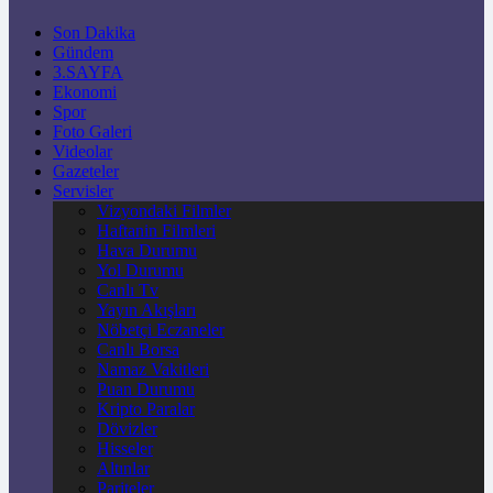
Son Dakika
Gündem
3.SAYFA
Ekonomi
Spor
Foto Galeri
Videolar
Gazeteler
Servisler
Vizyondaki Filmler
Haftanin Filmleri
Hava Durumu
Yol Durumu
Canlı Tv
Yayın Akışları
Nöbetçi Eczaneler
Canlı Borsa
Namaz Vakitleri
Puan Durumu
Kripto Paralar
Dövizler
Hisseler
Altınlar
Pariteler