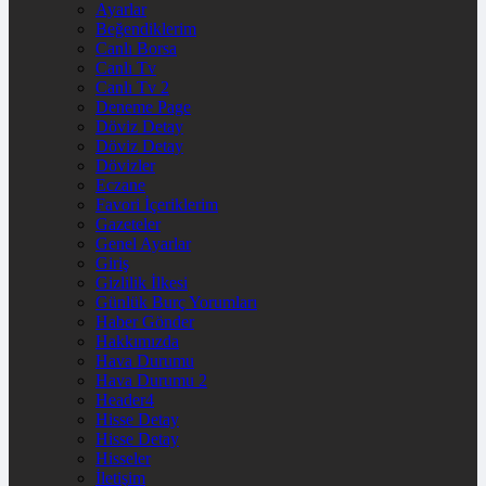
Ayarlar
Beğendiklerim
Canlı Borsa
Canlı Tv
Canlı Tv 2
Deneme Page
Döviz Detay
Döviz Detay
Dövizler
Eczane
Favori İçeriklerim
Gazeteler
Genel Ayarlar
Giriş
Gizlilik İlkesi
Günlük Burç Yorumları
Haber Gönder
Hakkımızda
Hava Durumu
Hava Durumu 2
Header4
Hisse Detay
Hisse Detay
Hisseler
İletişim