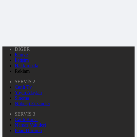
DİĞER
Künye
İletişim
Hakkımızda
Reklam
SERVİS 2
Canlı Tv
Yayın Akışları
Sinema
Nöbetçi Eczaneler
SERVİS 3
Canlı Borsa
Namaz Vakitleri
Puan Durumu