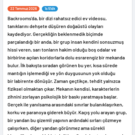
22 Temmuz 2026
1s 51dk
Backrooms'da, bir dizi rahatsız edici ev videosu,
tanıklarını dehşete düşüren doğaüstü olayları
kaydediyor. Gerçekliğin beklenmedik biçimde
parçalandığı bir anda, bir grup insan kendini sonsuzmuş
hissi veren, sarı tonların hakim olduğu boş odalar ve
birbirine açılan koridorlarla dolu esrarengiz bir mekanda
bulur. İlk bakışta sıradan görünen bu yer, kısa sürede
mantığın işlemediği ve yön duygusunun yok olduğu
bir labirente dönüşür. Zaman geçtikçe, tehdit yalnızca
fiziksel olmaktan çıkar. Mekanın kendisi, karakterlerin
zihnini zorlayan psikolojik bir baskı yaratmaya başlar.
Gerçek ile yanılsama arasındaki sınırlar bulanıklaşırken,
korku ve paranoya giderek büyür. Kaçış yolu arayan grup,
bir yandan bu gizemli yapının ardındaki sırları çözmeye
çalışırken, diğer yandan görünmez ama sürekli