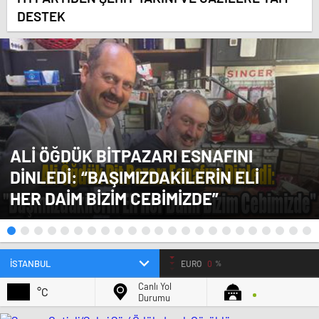
DESTEK
ALI ÖĞDÜK BITPAZARI ESNAFINI
DINLEDI: “BAŞIMIZDAKILERIN ELI
HER DAIM BIZIM CEBIMIZDE”
EURO
0
%
Canlı Yol
°C
Durumu