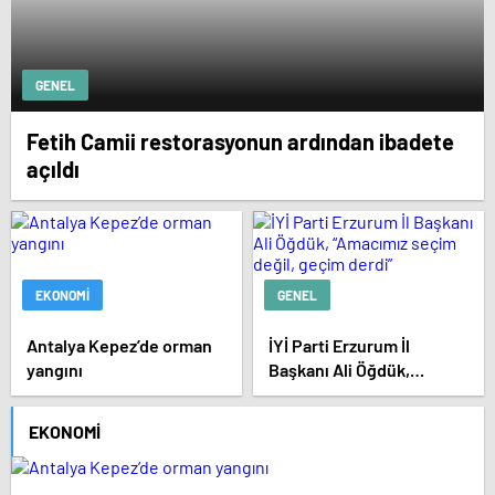
GENEL
Fetih Camii restorasyonun ardından ibadete
açıldı
EKONOMI
GENEL
Antalya Kepez’de orman
İYİ Parti Erzurum İl
yangını
Başkanı Ali Öğdük,
“Amacımız seçim değil,
geçim derdi”
EKONOMI