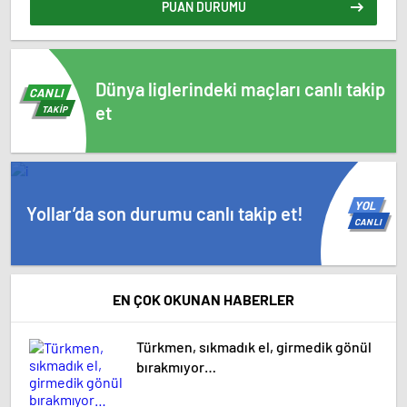
PUAN DURUMU
Dünya liglerindeki maçları canlı takip
CANLI
et
TAKİP
YOL
Yollar’da son durumu canlı takip et!
CANLI
EN ÇOK OKUNAN HABERLER
Türkmen, sıkmadık el, girmedik gönül
bırakmıyor…