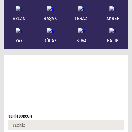
ASLAN
BAŞAK
TERAZİ
AKREP
YAY
OĞLAK
KOVA
BALIK
Burç Uyumu
Burcunuzu ve onun burcunu seçerek, birbirinize olan
uyumunuzu hemen öğrenebilirsiniz.
SENİN BURCUN