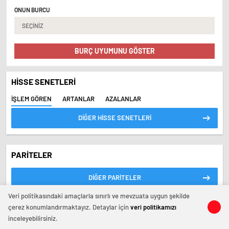
ONUN BURCU
BURÇ UYUMUNU GÖSTER
HİSSE SENETLERİ
İŞLEM GÖREN
ARTANLAR
AZALANLAR
DİĞER HİSSE SENETLERİ
PARİTELER
DİĞER PARİTELER
Veri politikasındaki amaçlarla sınırlı ve mevzuata uygun şekilde
çerez konumlandırmaktayız. Detaylar için
veri politikamızı
VİZYONDAKİ
FİLMLER
DİĞER FİLMLER
inceleyebilirsiniz.