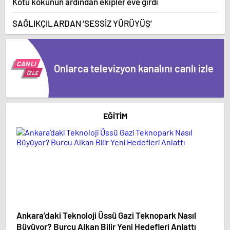
Kötü kokunun ardından ekipler eve girdi
SAĞLIKÇILARDAN ‘SESSİZ YÜRÜYÜŞ’
CANLI
Onlarca televizyon kanalını canlı izle
İZLE
EĞITIM
Ankara’daki Teknoloji Üssü Gazi Teknopark Nasıl
PRO
Büyüyor? Burcu Alkan Bilir Yeni Hedefleri Anlattı
AŞI