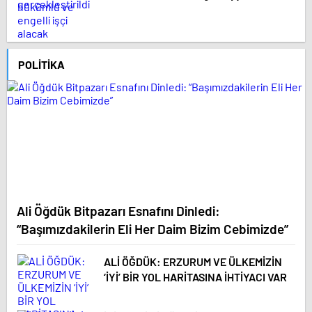
POLITIKA
Ali Öğdük Bitpazarı Esnafını Dinledi:
“Başımızdakilerin Eli Her Daim Bizim Cebimizde”
ALİ ÖĞDÜK: ERZURUM VE ÜLKEMİZİN
‘İYİ’ BİR YOL HARİTASINA İHTİYACI VAR