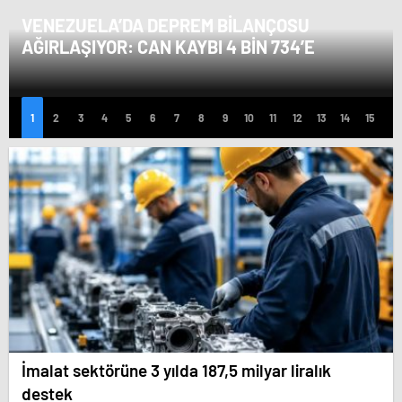
VENEZUELA’DA DEPREM BILANÇOSU
AĞIRLAŞIYOR: CAN KAYBI 4 BIN 734’E
YÜKSELDI
İmalat sektörüne 3 yılda 187,5 milyar liralık
destek