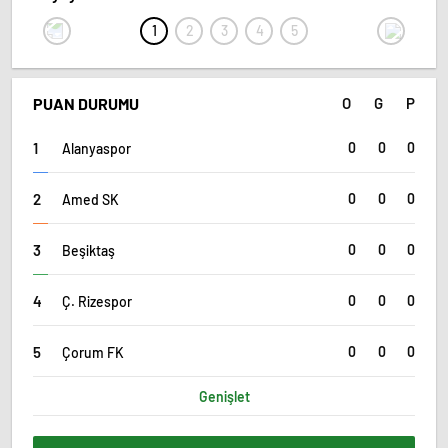
PUAN DURUMU
O
G
P
0
0
0
Alanyaspor
0
0
0
Amed SK
0
0
0
Beşiktaş
0
0
0
Ç. Rizespor
0
0
0
Çorum FK
Genişlet