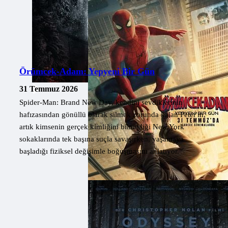
Örümcek-Adam: Yepyeni Bir Gün
31 Temmuz 2026
Spider-Man: Brand New Day, kendini sevdiklerinin
hafızasından gönüllü olarak silmek zorunda kalan Peter'ın,
artık kimsenin gerçek kimliğini bilmediği New York
sokaklarında tek başına suçla savaşırken, yaşamaya
başladığı fiziksel değişimle boğuşmasını anlatıyor.