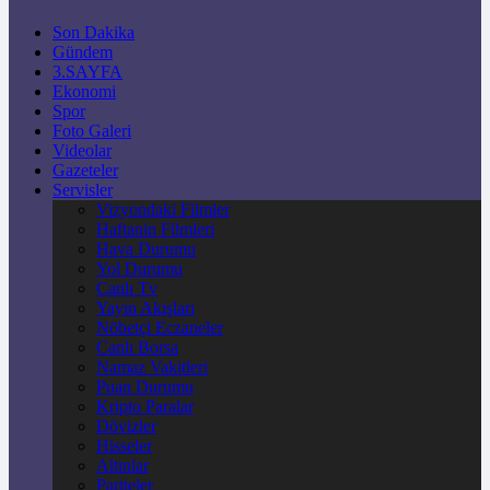
Son Dakika
Gündem
3.SAYFA
Ekonomi
Spor
Foto Galeri
Videolar
Gazeteler
Servisler
Vizyondaki Filmler
Haftanin Filmleri
Hava Durumu
Yol Durumu
Canlı Tv
Yayın Akışları
Nöbetçi Eczaneler
Canlı Borsa
Namaz Vakitleri
Puan Durumu
Kripto Paralar
Dövizler
Hisseler
Altınlar
Pariteler