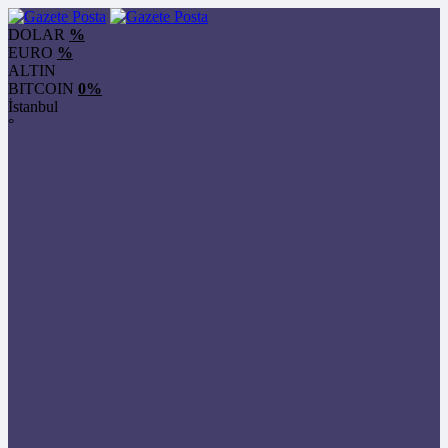
DOLAR
%
EURO
%
ALTIN
BITCOIN
0%
İstanbul
°