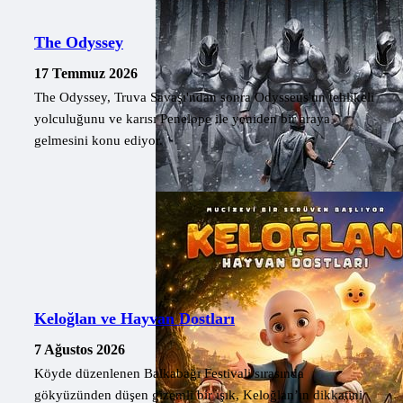
The Odyssey
17 Temmuz 2026
The Odyssey, Truva Savaşı'ndan sonra Odysseus'un tehlikeli
yolculuğunu ve karısı Penelope ile yeniden bir araya
gelmesini konu ediyor.
Keloğlan ve Hayvan Dostları
7 Ağustos 2026
Köyde düzenlenen Balkabağı Festivali sırasında
gökyüzünden düşen gizemli bir ışık, Keloğlan’ın dikkatini