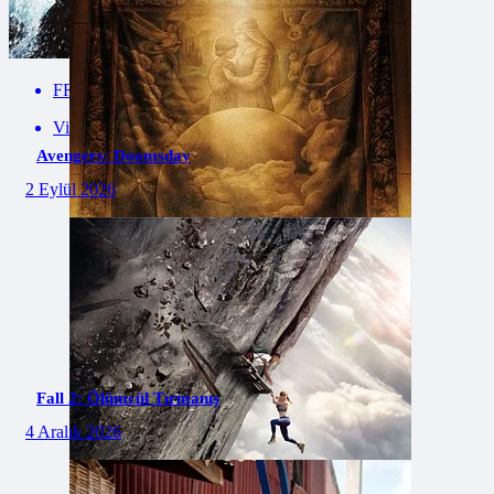
FRAGMANA GİT
Vizyon Tarihi: 10 Temmuz 2026
Avengers: Doomsday
2 Eylül 2026
Fall 2: Ölümcül Tırmanış
4 Aralık 2026