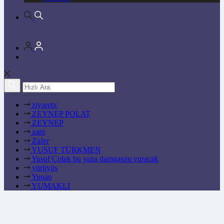
ziyaretx
ZEYNEP POLAT
ZEYNEP
zam
Zafer
YUSUF TÜRKMEN
Yusuf Çolak bu yaza damgasını vuracak
yürüyüş
Yunan
YUMAKLI