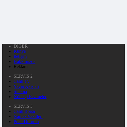
DİĞER
Künye
İletişim
Hakkımızda
Reklam
SERVİS 2
Canlı Tv
Yayın Akışları
Sinema
Nöbetçi Eczaneler
SERVİS 3
Canlı Borsa
Namaz Vakitleri
Puan Durumu