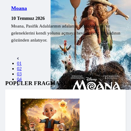
Moana
10 Temmuz 2026
Moana, Pasifik Adalılarının adalarını, topluluklarını ve
geleneklerini kendi yolunu açmaya hevesli genç bir kadının
gözünden anlatıyor.
01
02
03
04
POPÜLER FRAGMANLAR