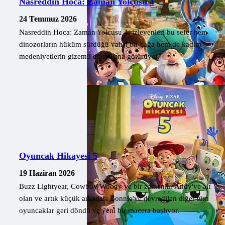
Nasreddin Hoca: Zaman Yolcusu 4
24 Temmuz 2026
Nasreddin Hoca: Zaman Yolcusu 4, izleyenleri bu sefer hem
dinozorların hüküm sürdüğü vahşi bir çağa hem de kadim
medeniyetlerin gizemli dünyasına götürüyor.
Oyuncak Hikayesi 5
19 Haziran 2026
Buzz Lightyear, Cowboy Woody ve bir zamanlar Andy'ye ait
olan ve artık küçük arkadaşı Bonnie'ye devredilen diğer tüm
oyuncaklar geri döndü ve yeni bir macera başlıyor.