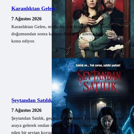
Karanlıktan Gelen
7 Ağustos 2026
Karanlıktan Gelen, mutlu bir aile kurma hayali çocuklarının
doğumundan sonra kabusa dönen bir ailenin hikayesini
konu ediyor.
Şeytandan Satılık
7 Ağustos 2026
Şeytandan Satılık, geçmişte evlerinden kovduğu ruhların bir
araya gelerek ondan intikam almaya çalışmasıyla mücadele
eden bir şeytan kovucunun hikayesini konu ediyor.