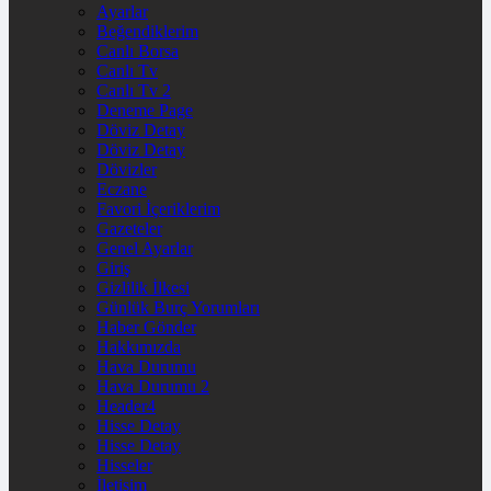
Ayarlar
Beğendiklerim
Canlı Borsa
Canlı Tv
Canlı Tv 2
Deneme Page
Döviz Detay
Döviz Detay
Dövizler
Eczane
Favori İçeriklerim
Gazeteler
Genel Ayarlar
Giriş
Gizlilik İlkesi
Günlük Burç Yorumları
Haber Gönder
Hakkımızda
Hava Durumu
Hava Durumu 2
Header4
Hisse Detay
Hisse Detay
Hisseler
İletişim