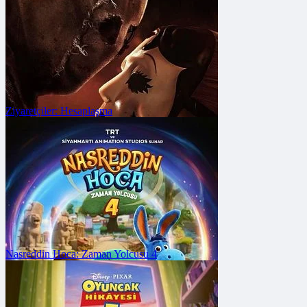
Vizyon Tarihi: 7 Ağustos 2026
Ziyaretçiler: Hesaplaşma
FRAGMANA GİT
Vizyon Tarihi: 3 Temmuz 2026
Nasreddin Hoca: Zaman Yolcusu 4
FRAGMANA GİT
Vizyon Tarihi: 7 Ağustos 2026