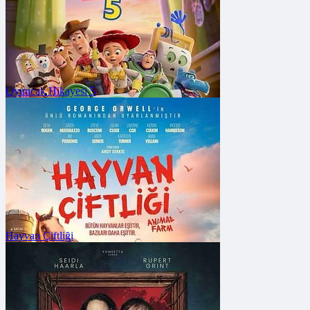
Oyuncak Hikayesi 5
FRAGMANA GİT
Vizyon Tarihi: 24 Temmuz 2026
Hayvan Çiftliği
FRAGMANA GİT
Vizyon Tarihi: 19 Haziran 2026