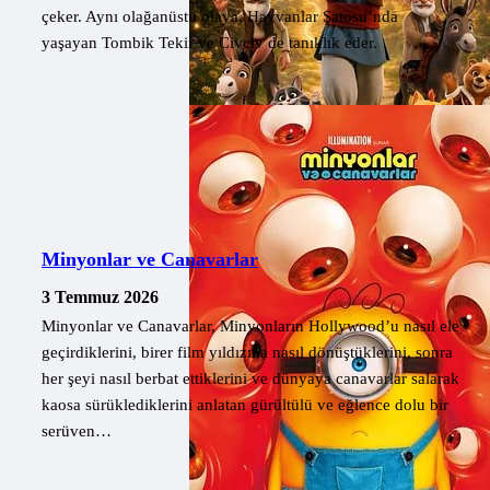
çeker. Aynı olağanüstü olaya, Hayvanlar Şatosu’nda
yaşayan Tombik Tekir ve Civciv de tanıklık eder.
Minyonlar ve Canavarlar
3 Temmuz 2026
Minyonlar ve Canavarlar, Minyonların Hollywood’u nasıl ele
geçirdiklerini, birer film yıldızına nasıl dönüştüklerini, sonra
her şeyi nasıl berbat ettiklerini ve dünyaya canavarlar salarak
kaosa sürüklediklerini anlatan gürültülü ve eğlence dolu bir
serüven…