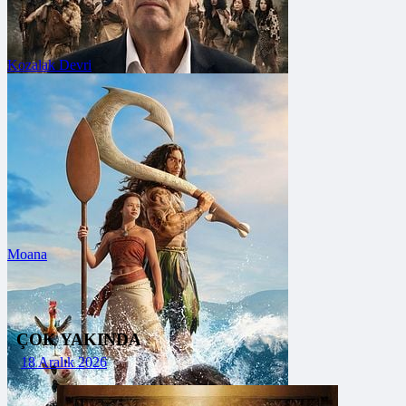
Kozalak Devri
FRAGMANA GİT
Vizyon Tarihi: 7 Ağustos 2026
Moana
FRAGMANA GİT
Vizyon Tarihi: 7 Ağustos 2026
ÇOK YAKINDA
18 Aralık 2026