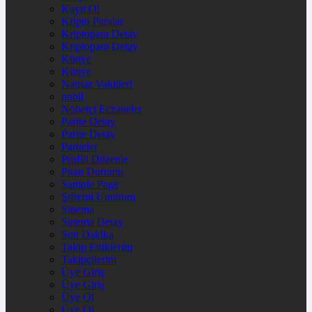
Kayıt Ol
Kripto Paralar
Kriptopara Detay
Kriptopara Detay
Künye
Künye
Namaz Vakitleri
nnbil
Nöbetçi Eczaneler
Parite Detay
Parite Detay
Pariteler
Profili Düzenle
Puan Durumu
Sample Page
Şifremi Unuttum
Sinema
Sinema Detay
Son Dakika
Takip Ettiklerim
Takipçilerim
Üye Giriş
Üye Giriş
Üye Ol
Üye Ol