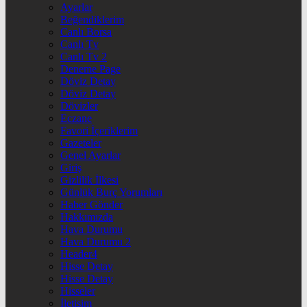
Ayarlar
Beğendiklerim
Canlı Borsa
Canlı Tv
Canlı Tv 2
Deneme Page
Döviz Detay
Döviz Detay
Dövizler
Eczane
Favori İçeriklerim
Gazeteler
Genel Ayarlar
Giriş
Gizlilik İlkesi
Günlük Burç Yorumları
Haber Gönder
Hakkımızda
Hava Durumu
Hava Durumu 2
Header4
Hisse Detay
Hisse Detay
Hisseler
İletişim