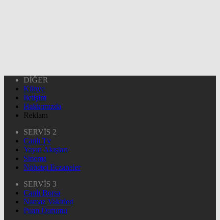
DİĞER
Künye
İletişim
Hakkımızda
Reklam
SERVİS 2
Canlı Tv
Yayın Akışları
Sinema
Nöbetçi Eczaneler
SERVİS 3
Canlı Borsa
Namaz Vakitleri
Puan Durumu