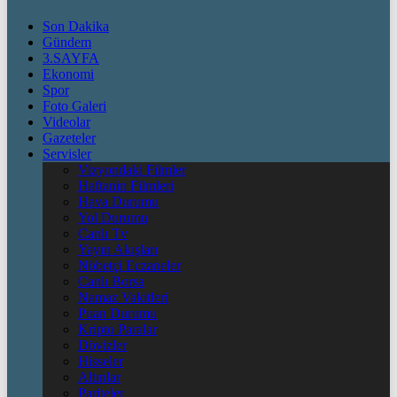
Son Dakika
Gündem
3.SAYFA
Ekonomi
Spor
Foto Galeri
Videolar
Gazeteler
Servisler
Vizyondaki Filmler
Haftanin Filmleri
Hava Durumu
Yol Durumu
Canlı Tv
Yayın Akışları
Nöbetçi Eczaneler
Canlı Borsa
Namaz Vakitleri
Puan Durumu
Kripto Paralar
Dövizler
Hisseler
Altınlar
Pariteler