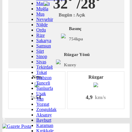
32˚
/28˚
Mardin
Muğla
Muş
Bugün : Açık
Nevşehir
Niğde
Basınç
Ordu
Rize
754kpa
Sakarya
Samsun
Siirt
Rüzgar Yönü
Sinop
Sivas
Kuzey
Tekirdağ
Tokat
Nem
Rüzgar
Trabzon
Tunceli
Şanlıurfa
Uşak
%
54
4,9
km/s
Van
Yozgat
Zonguldak
Aksaray
Bayburt
Karaman
Kırıkkale