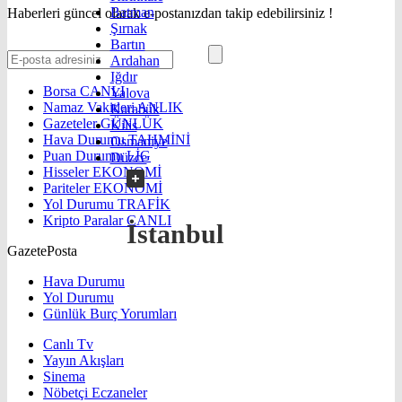
Batman
Haberleri güncel olarak e-postanızdan takip edebilirsiniz !
Şırnak
Bartın
Ardahan
Iğdır
Borsa
CANLI
Yalova
Namaz Vakitleri
ANLIK
Karabük
Gazeteler
GÜNLÜK
Kilis
Hava Durumu
TAHMİNİ
Osmaniye
Puan Durumu
LİG
Düzce
Hisseler
EKONOMİ
Pariteler
EKONOMİ
Yol Durumu
TRAFİK
Kripto Paralar
CANLI
İstanbul
GazetePosta
Hava Durumu
Yol Durumu
Günlük Burç Yorumları
Canlı Tv
Yayın Akışları
Sinema
Nöbetçi Eczaneler