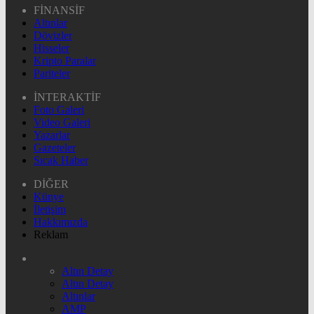
FİNANSİF
Altınlar
Dövizler
Hisseler
Kripto Paralar
Pariteler
İNTERAKTİF
Foto Galeri
Video Galeri
Yazarlar
Gazeteler
Sıcak Haber
DİĞER
Künye
İletişim
Hakkımızda
Reklam
Altın Detay
Altın Detay
Altınlar
AMP