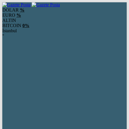
DOLAR
%
EURO
%
ALTIN
BITCOIN
0%
İstanbul
°