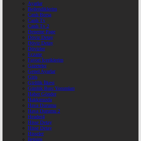
Ayarlar
Beğendiklerim
Canlı Borsa
Canlı Tv
Canlı Tv 2
Deneme Page
Döviz Detay
Döviz Detay
Dövizler
Eczane
Favori İçeriklerim
Gazeteler
Genel Ayarlar
Giriş
Gizlilik İlkesi
Günlük Burç Yorumları
Haber Gönder
Hakkımızda
Hava Durumu
Hava Durumu 2
Header4
Hisse Detay
Hisse Detay
Hisseler
İletişim