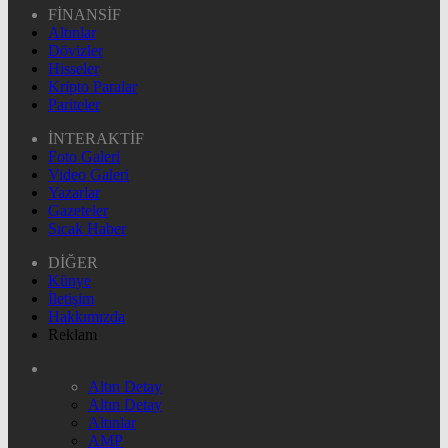
FİNANSİF
Altınlar
Dövizler
Hisseler
Kripto Paralar
Pariteler
İNTERAKTİF
Foto Galeri
Video Galeri
Yazarlar
Gazeteler
Sıcak Haber
DİĞER
Künye
İletişim
Hakkımızda
Reklam
Altın Detay
Altın Detay
Altınlar
AMP