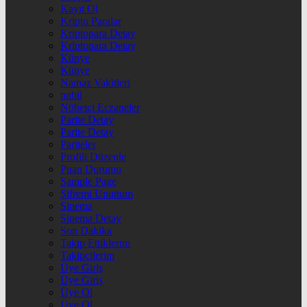
Kayıt Ol
Kripto Paralar
Kriptopara Detay
Kriptopara Detay
Künye
Künye
Namaz Vakitleri
nnbil
Nöbetçi Eczaneler
Parite Detay
Parite Detay
Pariteler
Profili Düzenle
Puan Durumu
Sample Page
Şifremi Unuttum
Sinema
Sinema Detay
Son Dakika
Takip Ettiklerim
Takipçilerim
Üye Giriş
Üye Giriş
Üye Ol
Üye Ol