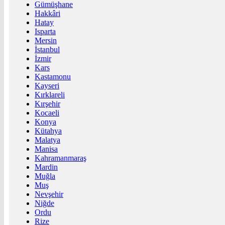
Gümüşhane
Hakkâri
Hatay
Isparta
Mersin
İstanbul
İzmir
Kars
Kastamonu
Kayseri
Kırklareli
Kırşehir
Kocaeli
Konya
Kütahya
Malatya
Manisa
Kahramanmaraş
Mardin
Muğla
Muş
Nevşehir
Niğde
Ordu
Rize