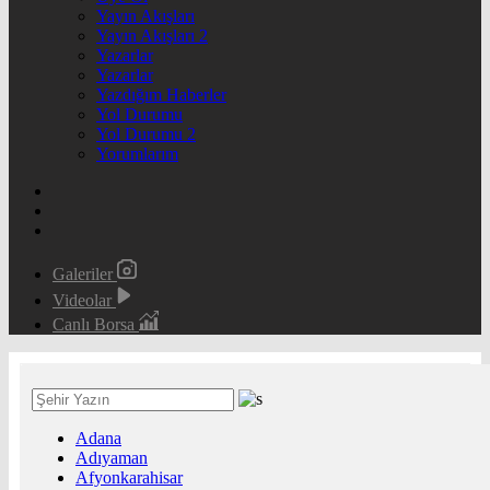
Yayın Akışları
Yayın Akışları 2
Yazarlar
Yazarlar
Yazdığım Haberler
Yol Durumu
Yol Durumu 2
Yorumlarım
Galeriler
Videolar
Canlı Borsa
Adana
Adıyaman
Afyonkarahisar