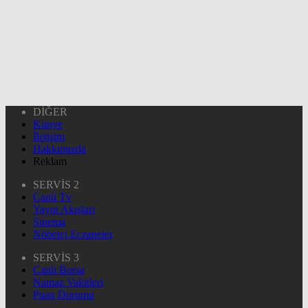
DİĞER
Künye
İletişim
Hakkımızda
Reklam
SERVİS 2
Canlı Tv
Yayın Akışları
Sinema
Nöbetçi Eczaneler
SERVİS 3
Canlı Borsa
Namaz Vakitleri
Puan Durumu