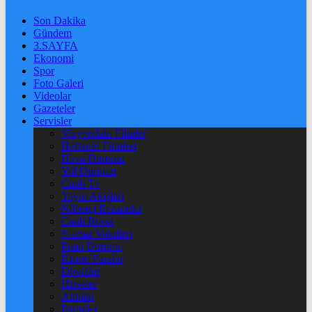
Son Dakika
Gündem
3.SAYFA
Ekonomi
Spor
Foto Galeri
Videolar
Gazeteler
Servisler
Vizyondaki Filmler
Haftanin Filmleri
Hava Durumu
Yol Durumu
Canlı Tv
Yayın Akışları
Nöbetçi Eczaneler
Canlı Borsa
Namaz Vakitleri
Puan Durumu
Kripto Paralar
Dövizler
Hisseler
Altınlar
Pariteler