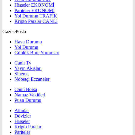
Hisseler
EKONOMİ
Pariteler
EKONOMİ
Yol Durumu
TRAFİK
Kripto Paralar
CANLI
GazetePosta
Hava Durumu
Yol Durumu
Günlük Burç Yorumları
Canlı Tv
Yayın Akışları
Sinema
Nöbetçi Eczaneler
Canlı Borsa
Namaz Vakitleri
Puan Durumu
Altınlar
Dövizler
Hisseler
Kripto Paralar
Pariteler