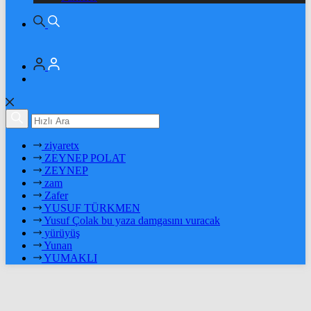
ziyaretx
ZEYNEP POLAT
ZEYNEP
zam
Zafer
YUSUF TÜRKMEN
Yusuf Çolak bu yaza damgasını vuracak
yürüyüş
Yunan
YUMAKLI