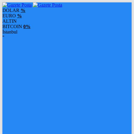
DOLAR
%
EURO
%
ALTIN
BITCOIN
0%
İstanbul
°