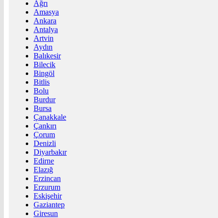
Ağrı
Amasya
Ankara
Antalya
Artvin
Aydın
Balıkesir
Bilecik
Bingöl
Bitlis
Bolu
Burdur
Bursa
Çanakkale
Çankırı
Çorum
Denizli
Diyarbakır
Edirne
Elazığ
Erzincan
Erzurum
Eskişehir
Gaziantep
Giresun