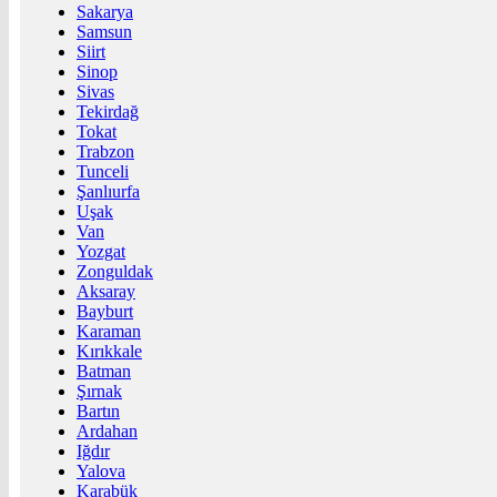
Sakarya
Samsun
Siirt
Sinop
Sivas
Tekirdağ
Tokat
Trabzon
Tunceli
Şanlıurfa
Uşak
Van
Yozgat
Zonguldak
Aksaray
Bayburt
Karaman
Kırıkkale
Batman
Şırnak
Bartın
Ardahan
Iğdır
Yalova
Karabük