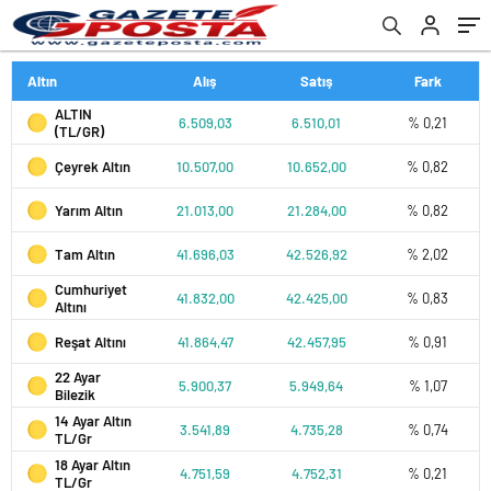
Altın
Alış
Satış
Fark
ALTIN
6.509,03
6.510,01
% 0,21
(TL/GR)
Çeyrek Altın
10.507,00
10.652,00
% 0,82
Yarım Altın
21.013,00
21.284,00
% 0,82
Tam Altın
41.696,03
42.526,92
% 2,02
Cumhuriyet
41.832,00
42.425,00
% 0,83
Altını
Reşat Altını
41.864,47
42.457,95
% 0,91
22 Ayar
5.900,37
5.949,64
% 1,07
Bilezik
14 Ayar Altın
3.541,89
4.735,28
% 0,74
TL/Gr
18 Ayar Altın
4.751,59
4.752,31
% 0,21
TL/Gr