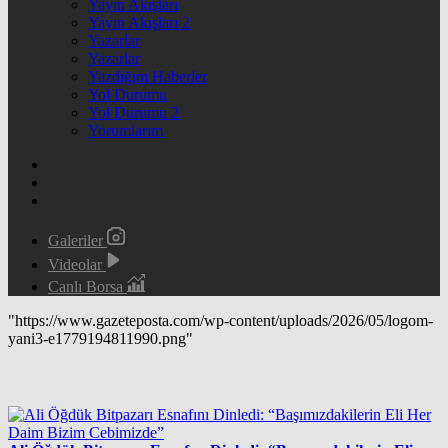
Yayın Akışları
Yayın Akışları 2
Yazarlar
Yazarlar
Yazdığım Haberler
Yol Durumu
Yol Durumu 2
Yorumlarım
Galeriler
Videolar
Canlı Borsa
"https://www.gazeteposta.com/wp-content/uploads/2026/05/logom-
yani3-e1779194811990.png"