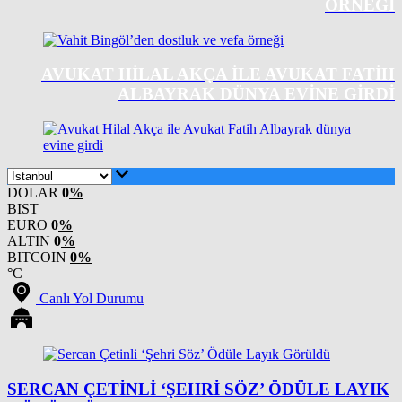
ÖRNEĞI
AVUKAT HILAL AKÇA ILE AVUKAT FATIH
ALBAYRAK DÜNYA EVINE GIRDI
DOLAR
0
%
BIST
EURO
0
%
ALTIN
0
%
BITCOIN
0%
°C
Canlı Yol Durumu
SERCAN ÇETINLI ‘ŞEHRI SÖZ’ ÖDÜLE LAYIK