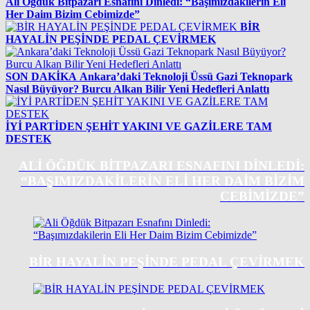
Ali Öğdük Bitpazarı Esnafını Dinledi: “Başımızdakilerin Eli
Her Daim Bizim Cebimizde”
BİR
HAYALİN PEŞİNDE PEDAL ÇEVİRMEK
SON DAKİKA
Ankara’daki Teknoloji Üssü Gazi Teknopark
Nasıl Büyüyor? Burcu Alkan Bilir Yeni Hedefleri Anlattı
İYİ PARTİDEN ŞEHİT YAKINI VE GAZİLERE TAM
DESTEK
ALI ÖĞDÜK BITPAZARI ESNAFINI DINLEDI:
“BAŞIMIZDAKILERIN ELI HER DAIM BIZIM
CEBIMIZDE”
BİR HAYALİN PEŞİNDE PEDAL ÇEVİRMEK