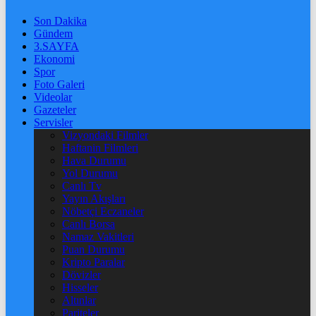
Son Dakika
Gündem
3.SAYFA
Ekonomi
Spor
Foto Galeri
Videolar
Gazeteler
Servisler
Vizyondaki Filmler
Haftanin Filmleri
Hava Durumu
Yol Durumu
Canlı Tv
Yayın Akışları
Nöbetçi Eczaneler
Canlı Borsa
Namaz Vakitleri
Puan Durumu
Kripto Paralar
Dövizler
Hisseler
Altınlar
Pariteler