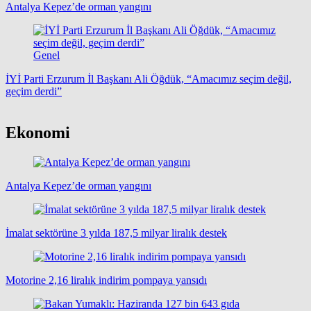
Antalya Kepez’de orman yangını
Genel
İYİ Parti Erzurum İl Başkanı Ali Öğdük, “Amacımız seçim değil,
geçim derdi”
Ekonomi
Antalya Kepez’de orman yangını
İmalat sektörüne 3 yılda 187,5 milyar liralık destek
Motorine 2,16 liralık indirim pompaya yansıdı