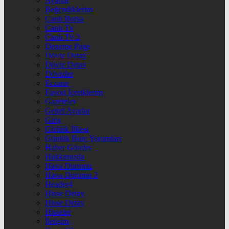
Ayarlar
Beğendiklerim
Canlı Borsa
Canlı Tv
Canlı Tv 2
Deneme Page
Döviz Detay
Döviz Detay
Dövizler
Eczane
Favori İçeriklerim
Gazeteler
Genel Ayarlar
Giriş
Gizlilik İlkesi
Günlük Burç Yorumları
Haber Gönder
Hakkımızda
Hava Durumu
Hava Durumu 2
Header4
Hisse Detay
Hisse Detay
Hisseler
İletişim