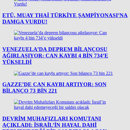
ETÜ, MUAY THAI TÜRKIYE ŞAMPIYONASI’NA
DAMGA VURDU!
VENEZUELA’DA DEPREM BILANÇOSU
AĞIRLAŞIYOR: CAN KAYBI 4 BIN 734’E
YÜKSELDI
GAZZE’DE CAN KAYBI ARTIYOR: SON
BILANÇO 73 BIN 221
DEVRIM MUHAFIZLARI KOMUTANI
AÇIKLADI: İSRAIL’IN HAYAL DAHI