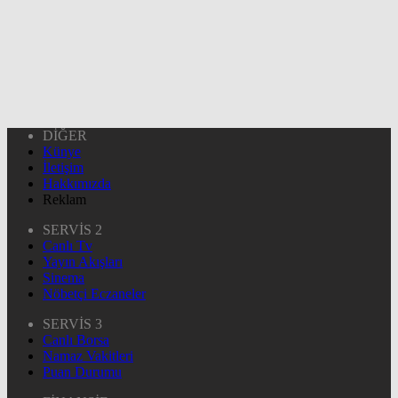
DİĞER
Künye
İletişim
Hakkımızda
Reklam
SERVİS 2
Canlı Tv
Yayın Akışları
Sinema
Nöbetçi Eczaneler
SERVİS 3
Canlı Borsa
Namaz Vakitleri
Puan Durumu