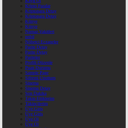
Kayıt Ol
Kripto Paralar
Kriptopara Detay
Kriptopara Detay
Künye
Künye
Namaz Vakitleri
nnbil
Nöbetçi Eczaneler
Parite Detay
Parite Detay
Pariteler
Profili Düzenle
Puan Durumu
Sample Page
Şifremi Unuttum
Sinema
Sinema Detay
Son Dakika
Takip Ettiklerim
Takipçilerim
Üye Giriş
Üye Giriş
Üye Ol
Üye Ol