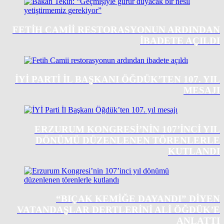
FETIH CAMII RESTORASYONUN ARDINDAN
IBADETE AÇILDI
İYİ PARTI İL BAŞKANI ÖĞDÜK’TEN 107. YIL
MESAJI
ERZURUM KONGRESI’NIN 107’INCI YIL
DÖNÜMÜ DÜZENLENEN TÖRENLERLE
KUTLANDI
“BIÇAK KEMIĞE DAYANDI” DIYEN
VATANDAŞLAR DERTLERINI ALI ÖĞDÜK’E
ANLATTI