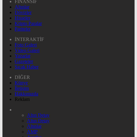
FİNANSİF
Altınlar
Dövizler
Hisseler
Kripto Paralar
Pariteler
İNTERAKTİF
Foto Galeri
Video Galeri
Yazarlar
Gazeteler
Sıcak Haber
DİĞER
Künye
İletişim
Hakkımızda
Reklam
Altın Detay
Altın Detay
Altınlar
AMP