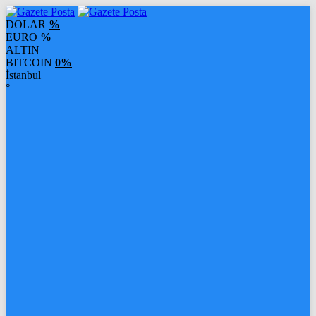
DOLAR
%
EURO
%
ALTIN
BITCOIN
0%
İstanbul
°