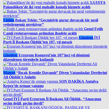
3.SAYFA
Palandöken’de iki yeni mahalle konağı hizmete açıldı
Eğitim
Bakan Tekin: “Geçmişiyle gurur duyacak bir nesil
yetiştirmemiz gerekiyor”
Genel
Fetih
Camii restorasyonun ardından ibadete açıldı
Gündem
İYİ
Parti İl Başkanı Öğdük’ten 107. yıl mesajı
Gündem
Erzurum Kongresi’nin 107’inci yıl dönümü
düzenlenen törenlerle kutlandı
Manşet
“Bıçak Kemiğe Dayandı” Diyen Vatandaşlar Dertlerini
Ali Öğdük’e Anlattı
SON DAKİKA
Antalya
Kepez’de orman yangını
Genel
İYİ Parti Erzurum İl Başkanı Ali Öğdük, “Amacımız
seçim değil, geçim derdi”