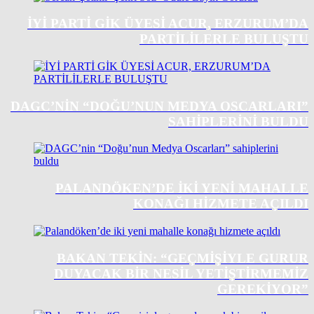
İYİ PARTİ GİK ÜYESİ ACUR, ERZURUM’DA
PARTİLİLERLE BULUŞTU
DAGC’NIN “DOĞU’NUN MEDYA OSCARLARI”
SAHIPLERINI BULDU
PALANDÖKEN’DE IKI YENI MAHALLE
KONAĞI HIZMETE AÇILDI
BAKAN TEKIN: “GEÇMIŞIYLE GURUR
DUYACAK BIR NESIL YETIŞTIRMEMIZ
GEREKIYOR”