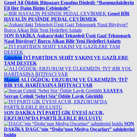
Genel
Ali Öğdük Bitpazarı Esnafını Dinledi: “Başımızdakilerin
Eli Her Daim Bizim Cebimizde”
Genel
BİR
HAYALİN PEŞİNDE PEDAL ÇEVİRMEK
SON DAKİKA
Ankara’daki Teknoloji Üssü Gazi Teknopark
Nasıl Büyüyor? Burcu Alkan Bilir Yeni Hedefleri Anlattı
Gündem
İYİ PARTİDEN ŞEHİT YAKINI VE GAZİLERE
TAM DESTEK
Manşet
ALİ ÖĞDÜK: ERZURUM VE ÜLKEMİZİN ‘İYİ’
BİR YOL HARİTASINA İHTİYACI VAR
3.SAYFA
Sercan Çetinli ‘Şehri Söz’ Ödüle Layık Görüldü
SON DAKİKA
İYİ PARTİ GİK ÜYESİ ACUR,
ERZURUM’DA PARTİLİLERLE BULUŞTU
SON
DAKİKA
DAGC’nin “Doğu’nun Medya Oscarları” sahiplerini
buldu