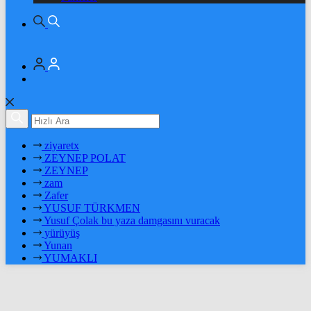
ziyaretx
ZEYNEP POLAT
ZEYNEP
zam
Zafer
YUSUF TÜRKMEN
Yusuf Çolak bu yaza damgasını vuracak
yürüyüş
Yunan
YUMAKLI