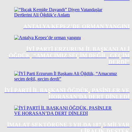
ANTALYA KEPEZ’DE ORMAN YANGINI
İYİ PARTI ERZURUM İL BAŞKANI ALI
ÖĞDÜK, “AMACIMIZ SEÇIM DEĞIL, GEÇIM
DERDI”
İYİ PARTİ İL BAŞKANI ÖĞDÜK, PASİNLER VE
HORASAN’DA DERT DİNLEDİ
İMALAT SEKTÖRÜNE 3 YILDA 187,5 MILYAR
LIRALIK DESTEK