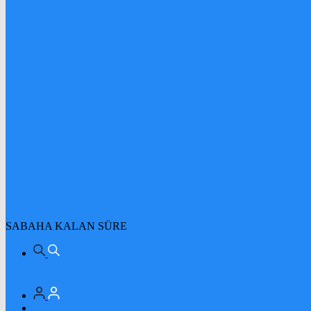
SABAHA KALAN SÜRE