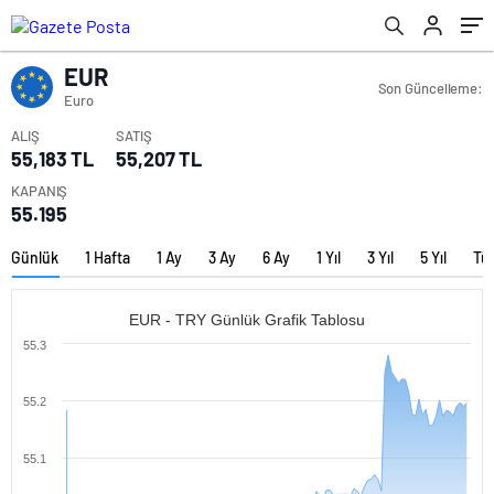
EUR
Son Güncelleme:
Euro
ALIŞ
SATIŞ
55,183 TL
55,207 TL
KAPANIŞ
55.195
Günlük
1 Hafta
1 Ay
3 Ay
6 Ay
1 Yıl
3 Yıl
5 Yıl
Tü
EUR - TRY Günlük Grafik Tablosu
55.3
55.2
55.1