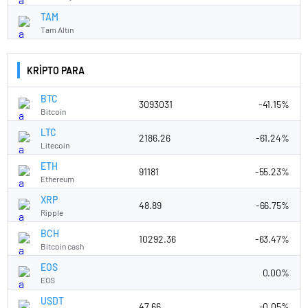
TAM
Tam Altın
KRİPTO PARA
BTC
3093031
-41.15%
Bitcoin
LTC
2186.26
-61.24%
Litecoin
ETH
91181
-55.23%
Ethereum
XRP
48.89
-66.75%
Ripple
BCH
10292.36
-63.47%
Bitcoin cash
EOS
0.00%
EOS
USDT
47.66
-0.05%