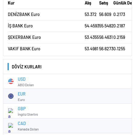
Kur
Alış
Satış
Günlük Değ
DENİZBANK Euro
53.372
56.609
0.2173
İŞ BANK Euro
54.4593
55.5482
0.2187
ŞEKERBANK Euro
53.4355
56.4631
0.2159
VAKIF BANK Euro
53.4981
56.6273
0.1255
DÖVİZ KURLARI
USD
ABD Doları
EUR
Euro
GBP
İngiliz Sterlini
CAD
Kanada Doları