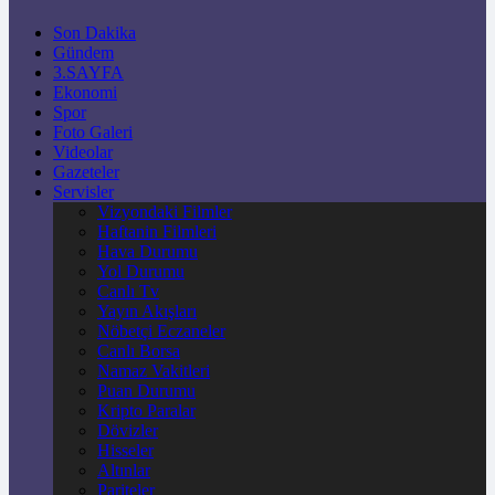
Son Dakika
Gündem
3.SAYFA
Ekonomi
Spor
Foto Galeri
Videolar
Gazeteler
Servisler
Vizyondaki Filmler
Haftanin Filmleri
Hava Durumu
Yol Durumu
Canlı Tv
Yayın Akışları
Nöbetçi Eczaneler
Canlı Borsa
Namaz Vakitleri
Puan Durumu
Kripto Paralar
Dövizler
Hisseler
Altınlar
Pariteler