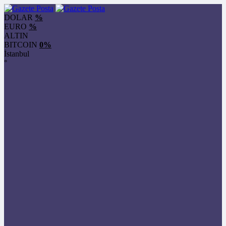
DOLAR
%
EURO
%
ALTIN
BITCOIN
0%
İstanbul
°