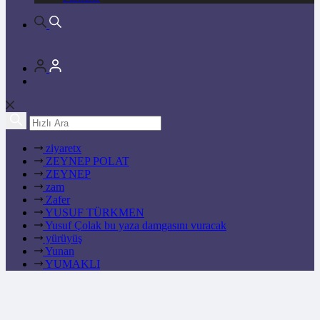
ziyaretx
ZEYNEP POLAT
ZEYNEP
zam
Zafer
YUSUF TÜRKMEN
Yusuf Çolak bu yaza damgasını vuracak
yürüyüş
Yunan
YUMAKLI