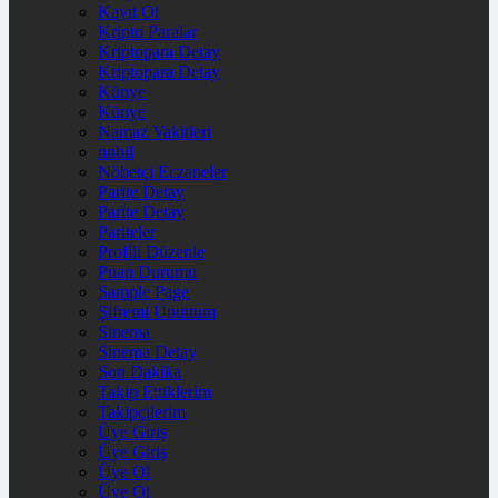
Kayıt Ol
Kripto Paralar
Kriptopara Detay
Kriptopara Detay
Künye
Künye
Namaz Vakitleri
nnbil
Nöbetçi Eczaneler
Parite Detay
Parite Detay
Pariteler
Profili Düzenle
Puan Durumu
Sample Page
Şifremi Unuttum
Sinema
Sinema Detay
Son Dakika
Takip Ettiklerim
Takipçilerim
Üye Giriş
Üye Giriş
Üye Ol
Üye Ol