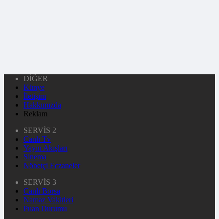
DİĞER
Künye
İletişim
Hakkımızda
Reklam
SERVİS 2
Canlı Tv
Yayın Akışları
Sinema
Nöbetçi Eczaneler
SERVİS 3
Canlı Borsa
Namaz Vakitleri
Puan Durumu