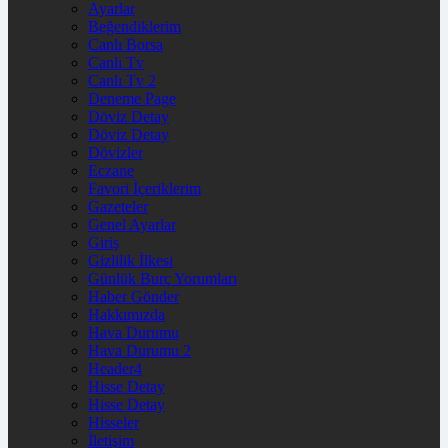
Ayarlar
Beğendiklerim
Canlı Borsa
Canlı Tv
Canlı Tv 2
Deneme Page
Döviz Detay
Döviz Detay
Dövizler
Eczane
Favori İçeriklerim
Gazeteler
Genel Ayarlar
Giriş
Gizlilik İlkesi
Günlük Burç Yorumları
Haber Gönder
Hakkımızda
Hava Durumu
Hava Durumu 2
Header4
Hisse Detay
Hisse Detay
Hisseler
İletişim