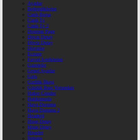
Ayarlar
Beğendiklerim
Canlı Borsa
Canlı Tv
Canlı Tv 2
Deneme Page
Döviz Detay
Döviz Detay
Dövizler
Eczane
Favori İçeriklerim
Gazeteler
Genel Ayarlar
Giriş
Gizlilik İlkesi
Günlük Burç Yorumları
Haber Gönder
Hakkımızda
Hava Durumu
Hava Durumu 2
Header4
Hisse Detay
Hisse Detay
Hisseler
İletişim