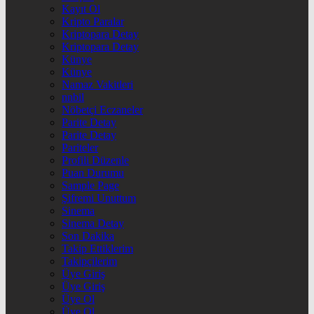
Kayıt Ol
Kripto Paralar
Kriptopara Detay
Kriptopara Detay
Künye
Künye
Namaz Vakitleri
nnbil
Nöbetçi Eczaneler
Parite Detay
Parite Detay
Pariteler
Profili Düzenle
Puan Durumu
Sample Page
Şifremi Unuttum
Sinema
Sinema Detay
Son Dakika
Takip Ettiklerim
Takipçilerim
Üye Giriş
Üye Giriş
Üye Ol
Üye Ol