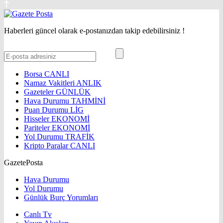
Haberleri güncel olarak e-postanızdan takip edebilirsiniz !
Borsa
CANLI
Namaz Vakitleri
ANLIK
Gazeteler
GÜNLÜK
Hava Durumu
TAHMİNİ
Puan Durumu
LİG
Hisseler
EKONOMİ
Pariteler
EKONOMİ
Yol Durumu
TRAFİK
Kripto Paralar
CANLI
GazetePosta
Hava Durumu
Yol Durumu
Günlük Burç Yorumları
Canlı Tv