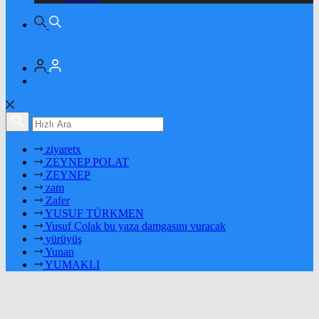
ziyaretx
ZEYNEP POLAT
ZEYNEP
zam
Zafer
YUSUF TÜRKMEN
Yusuf Çolak bu yaza damgasını vuracak
yürüyüş
Yunan
YUMAKLI