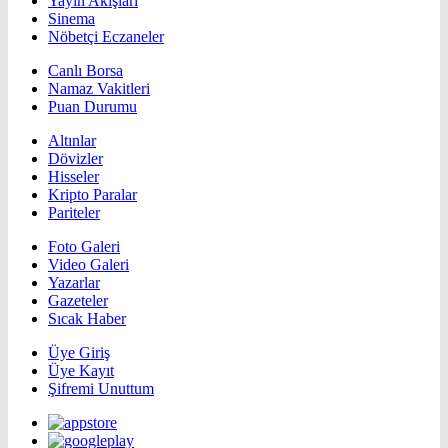
Yayın Akışları
Sinema
Nöbetçi Eczaneler
Canlı Borsa
Namaz Vakitleri
Puan Durumu
Altınlar
Dövizler
Hisseler
Kripto Paralar
Pariteler
Foto Galeri
Video Galeri
Yazarlar
Gazeteler
Sıcak Haber
Üye Giriş
Üye Kayıt
Şifremi Unuttum