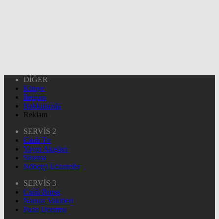
DİĞER
Künye
İletişim
Hakkımızda
Reklam
SERVİS 2
Canlı Tv
Yayın Akışları
Sinema
Nöbetçi Eczaneler
SERVİS 3
Canlı Borsa
Namaz Vakitleri
Puan Durumu