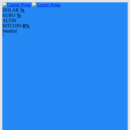
DOLAR
%
EURO
%
ALTIN
BITCOIN
0%
İstanbul
°