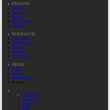
FİNANSİF
Altınlar
Dövizler
Hisseler
Kripto Paralar
Pariteler
İNTERAKTİF
Foto Galeri
Video Galeri
Yazarlar
Gazeteler
Sıcak Haber
DİĞER
Künye
İletişim
Hakkımızda
Reklam
Altın Detay
Altın Detay
Altınlar
AMP