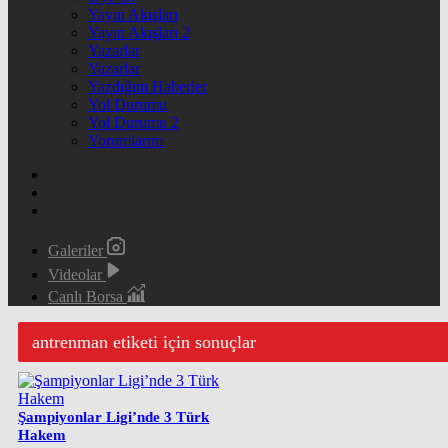
Yayın Akışları
Yayın Akışları 2
Yazarlar
Yazarlar
Yazdığım Haberler
Yol Durumu
Yol Durumu 2
Yorumlarım
Galeriler
Videolar
Canlı Borsa
antrenman etiketi için sonuçlar
Şampiyonlar Ligi’nde 3 Türk
Hakem