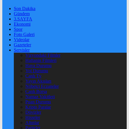
Son Dakika
Gündem
3.SAYFA
Ekonomi
Spor
Foto Galeri
Videolar
Gazeteler
Servisler
Vizyondaki Filmler
Haftanin Filmleri
Hava Durumu
Yol Durumu
Canlı Tv
Yayın Akışları
Nöbetçi Eczaneler
Canlı Borsa
Namaz Vakitleri
Puan Durumu
Kripto Paralar
Dövizler
Hisseler
Altınlar
Pariteler