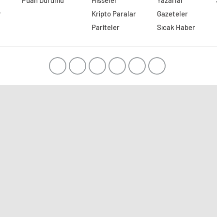
Puan Durumu
Hisseler
Yazarlar
r
Kripto Paralar
Gazeteler
Pariteler
Sıcak Haber