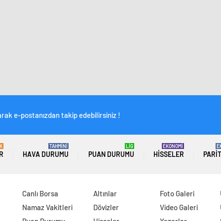
rak e-postanızdan takip edebilirsiniz !
K
TAHMİNİ
LİG
EKONOMİ
E
R
HAVA DURUMU
PUAN DURUMU
HISSELER
PARI
Canlı Borsa
Altınlar
Foto Galeri
Namaz Vakitleri
Dövizler
Video Galeri