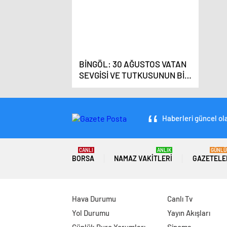
BİNGÖL: 30 AĞUSTOS VATAN
SEVGİSİ VE TUTKUSUNUN BİR
ZAFERİDİR
Haberleri güncel ola
CANLI
ANLIK
GÜNLÜ
BORSA
NAMAZ VAKITLERI
GAZETELE
Hava Durumu
Canlı Tv
Yol Durumu
Yayın Akışları