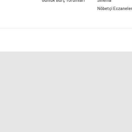
Günlük Burç Yorumları
Sinema
Nöbetçi Eczanele