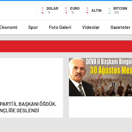
DOLAR
EURO
BITCOIN
ALTIN
%
%
0%
Ekonomi
Spor
Foto Galeri
Videolar
Gazeteler
İ PARTİ İL BAŞKANI ÖĞDÜK,
NÇLİĞE SESLENDİ