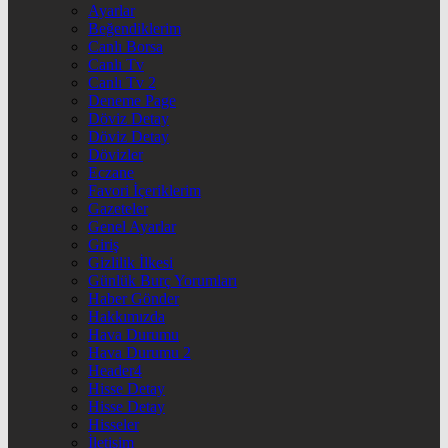
Ayarlar
Beğendiklerim
Canlı Borsa
Canlı Tv
Canlı Tv 2
Deneme Page
Döviz Detay
Döviz Detay
Dövizler
Eczane
Favori İçeriklerim
Gazeteler
Genel Ayarlar
Giriş
Gizlilik İlkesi
Günlük Burç Yorumları
Haber Gönder
Hakkımızda
Hava Durumu
Hava Durumu 2
Header4
Hisse Detay
Hisse Detay
Hisseler
İletişim