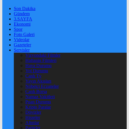
Son Dakika
Gündem
3.SAYFA
Ekonomi
Spor
Foto Galeri
Videolar
Gazeteler
Servisler
Vizyondaki Filmler
Haftanin Filmleri
Hava Durumu
Yol Durumu
Canlı Tv
Yayın Akışları
Nöbetçi Eczaneler
Canlı Borsa
Namaz Vakitleri
Puan Durumu
Kripto Paralar
Dövizler
Hisseler
Altınlar
Pariteler