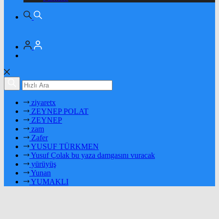
ziyaretx
ZEYNEP POLAT
ZEYNEP
zam
Zafer
YUSUF TÜRKMEN
Yusuf Çolak bu yaza damgasını vuracak
yürüyüş
Yunan
YUMAKLI