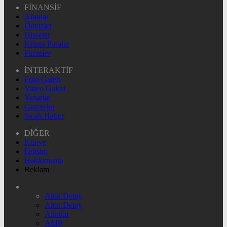
FİNANSİF
Altınlar
Dövizler
Hisseler
Kripto Paralar
Pariteler
İNTERAKTİF
Foto Galeri
Video Galeri
Yazarlar
Gazeteler
Sıcak Haber
DİĞER
Künye
İletişim
Hakkımızda
Reklam
Altın Detay
Altın Detay
Altınlar
AMP