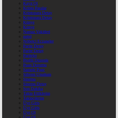
Kayıt Ol
Kripto Paralar
Kriptopara Detay
Kriptopara Detay
Künye
Künye
Namaz Vakitleri
nnbil
Nöbetçi Eczaneler
Parite Detay
Parite Detay
Pariteler
Profili Düzenle
Puan Durumu
Sample Page
Şifremi Unuttum
Sinema
Sinema Detay
Son Dakika
Takip Ettiklerim
Takipçilerim
Üye Giriş
Üye Giriş
Üye Ol
Üye Ol