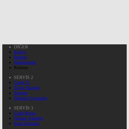
DİĞER
Künye
İletişim
Hakkımızda
Reklam
SERVİS 2
Canlı Tv
Yayın Akışları
Sinema
Nöbetçi Eczaneler
SERVİS 3
Canlı Borsa
Namaz Vakitleri
Puan Durumu