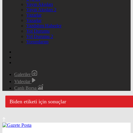
Yayın Akışları
Yayın Akışları 2
Yazarlar
Yazarlar
Yazdığım Haberler
Yol Durumu
Yol Durumu 2
Yorumlarım
Galeriler
Videolar
Canlı Borsa
Biden etiketi için sonuçlar