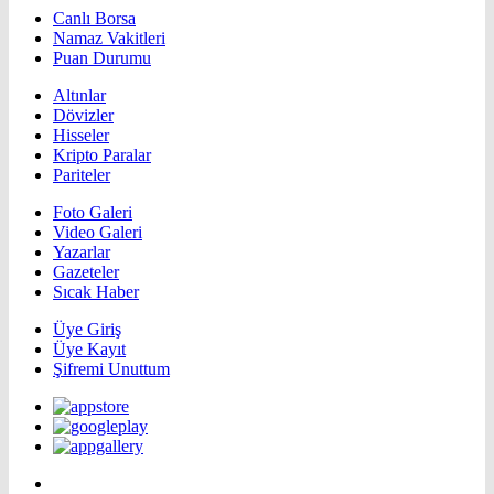
Canlı Borsa
Namaz Vakitleri
Puan Durumu
Altınlar
Dövizler
Hisseler
Kripto Paralar
Pariteler
Foto Galeri
Video Galeri
Yazarlar
Gazeteler
Sıcak Haber
Üye Giriş
Üye Kayıt
Şifremi Unuttum