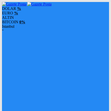
DOLAR
%
EURO
%
ALTIN
BITCOIN
0%
İstanbul
°