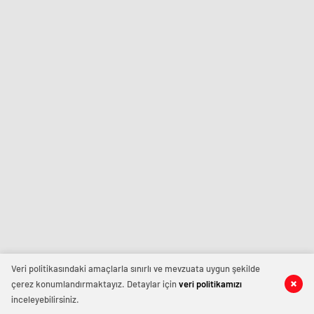
Veri politikasındaki amaçlarla sınırlı ve mevzuata uygun şekilde
çerez konumlandırmaktayız. Detaylar için
veri politikamızı
inceleyebilirsiniz.