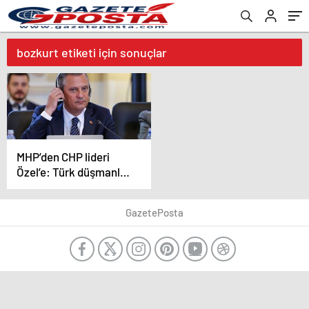
bozkurt etiketi için sonuçlar
MHP’den CHP lideri
Özel’e: Türk düşmanlığı
ayyuka çıktı!
GazetePosta