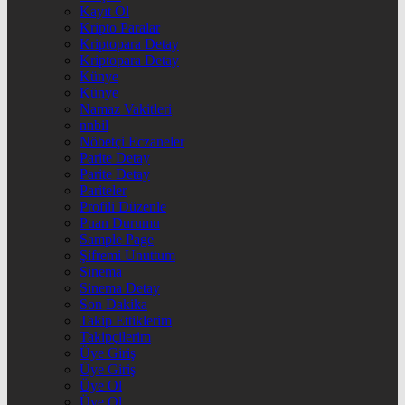
Kayıt Ol
Kripto Paralar
Kriptopara Detay
Kriptopara Detay
Künye
Künye
Namaz Vakitleri
nnbil
Nöbetçi Eczaneler
Parite Detay
Parite Detay
Pariteler
Profili Düzenle
Puan Durumu
Sample Page
Şifremi Unuttum
Sinema
Sinema Detay
Son Dakika
Takip Ettiklerim
Takipçilerim
Üye Giriş
Üye Giriş
Üye Ol
Üye Ol