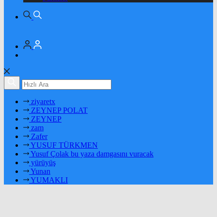
ziyaretx
ZEYNEP POLAT
ZEYNEP
zam
Zafer
YUSUF TÜRKMEN
Yusuf Çolak bu yaza damgasını vuracak
yürüyüş
Yunan
YUMAKLI