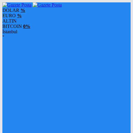
DOLAR
%
EURO
%
ALTIN
BITCOIN
0%
İstanbul
°