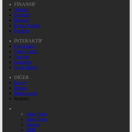
FİNANSİF
Altınlar
Dövizler
Hisseler
Kripto Paralar
Pariteler
İNTERAKTİF
Foto Galeri
Video Galeri
Yazarlar
Gazeteler
Sıcak Haber
DİĞER
Künye
İletişim
Hakkımızda
Reklam
Altın Detay
Altın Detay
Altınlar
AMP