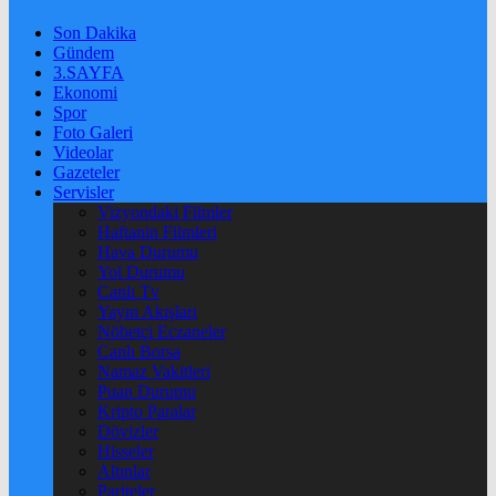
Son Dakika
Gündem
3.SAYFA
Ekonomi
Spor
Foto Galeri
Videolar
Gazeteler
Servisler
Vizyondaki Filmler
Haftanin Filmleri
Hava Durumu
Yol Durumu
Canlı Tv
Yayın Akışları
Nöbetçi Eczaneler
Canlı Borsa
Namaz Vakitleri
Puan Durumu
Kripto Paralar
Dövizler
Hisseler
Altınlar
Pariteler