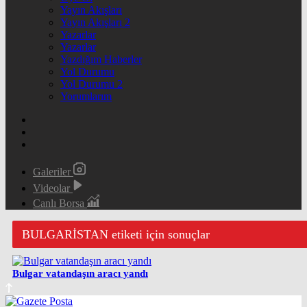
Yayın Akışları
Yayın Akışları 2
Yazarlar
Yazarlar
Yazdığım Haberler
Yol Durumu
Yol Durumu 2
Yorumlarım
Galeriler
Videolar
Canlı Borsa
BULGARİSTAN etiketi için sonuçlar
Bulgar vatandaşın aracı yandı