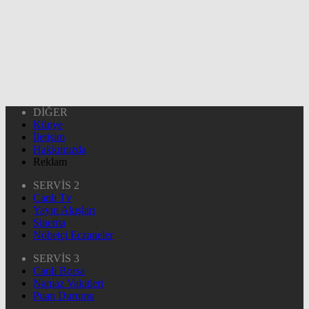
DİĞER
Künye
İletişim
Hakkımızda
Reklam
SERVİS 2
Canlı Tv
Yayın Akışları
Sinema
Nöbetçi Eczaneler
SERVİS 3
Canlı Borsa
Namaz Vakitleri
Puan Durumu