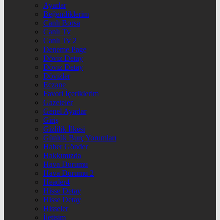
Ayarlar
Beğendiklerim
Canlı Borsa
Canlı Tv
Canlı Tv 2
Deneme Page
Döviz Detay
Döviz Detay
Dövizler
Eczane
Favori İçeriklerim
Gazeteler
Genel Ayarlar
Giriş
Gizlilik İlkesi
Günlük Burç Yorumları
Haber Gönder
Hakkımızda
Hava Durumu
Hava Durumu 2
Header4
Hisse Detay
Hisse Detay
Hisseler
İletişim