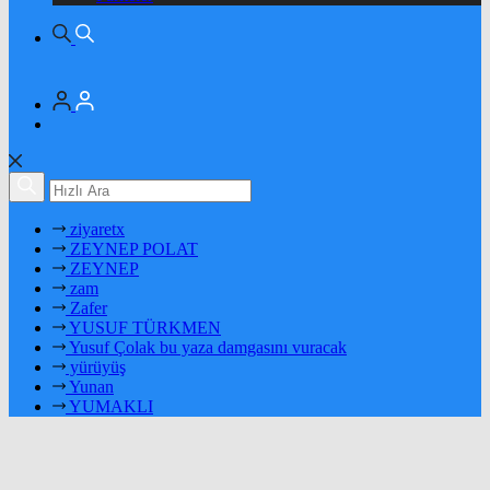
ziyaretx
ZEYNEP POLAT
ZEYNEP
zam
Zafer
YUSUF TÜRKMEN
Yusuf Çolak bu yaza damgasını vuracak
yürüyüş
Yunan
YUMAKLI