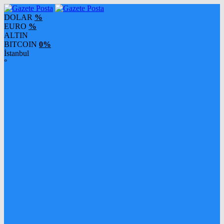
DOLAR
%
EURO
%
ALTIN
BITCOIN
0%
İstanbul
°