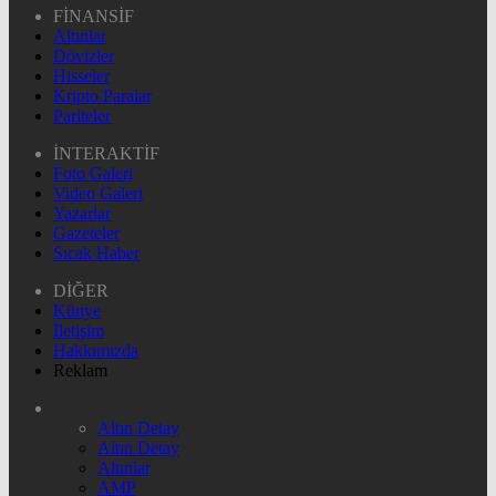
FİNANSİF
Altınlar
Dövizler
Hisseler
Kripto Paralar
Pariteler
İNTERAKTİF
Foto Galeri
Video Galeri
Yazarlar
Gazeteler
Sıcak Haber
DİĞER
Künye
İletişim
Hakkımızda
Reklam
Altın Detay
Altın Detay
Altınlar
AMP