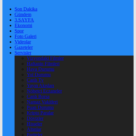
Son Dakika
Gündem
3.SAYFA
Ekonomi
Spor
Foto Galeri
Videolar
Gazeteler
Servisler
Vizyondaki Filmler
Haftanin Filmleri
Hava Durumu
Yol Durumu
Canlı Tv
Yayın Akışları
Nöbetçi Eczaneler
Canlı Borsa
Namaz Vakitleri
Puan Durumu
Kripto Paralar
Dövizler
Hisseler
Altınlar
Pariteler