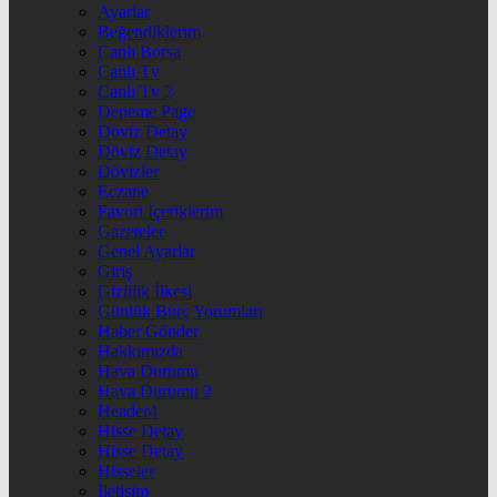
Ayarlar
Beğendiklerim
Canlı Borsa
Canlı Tv
Canlı Tv 2
Deneme Page
Döviz Detay
Döviz Detay
Dövizler
Eczane
Favori İçeriklerim
Gazeteler
Genel Ayarlar
Giriş
Gizlilik İlkesi
Günlük Burç Yorumları
Haber Gönder
Hakkımızda
Hava Durumu
Hava Durumu 2
Header4
Hisse Detay
Hisse Detay
Hisseler
İletişim