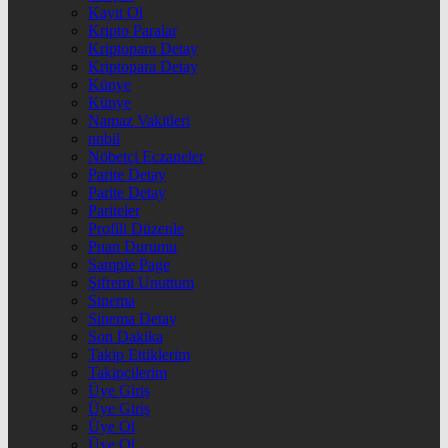
Kayıt Ol
Kripto Paralar
Kriptopara Detay
Kriptopara Detay
Künye
Künye
Namaz Vakitleri
nnbil
Nöbetçi Eczaneler
Parite Detay
Parite Detay
Pariteler
Profili Düzenle
Puan Durumu
Sample Page
Şifremi Unuttum
Sinema
Sinema Detay
Son Dakika
Takip Ettiklerim
Takipçilerim
Üye Giriş
Üye Giriş
Üye Ol
Üye Ol