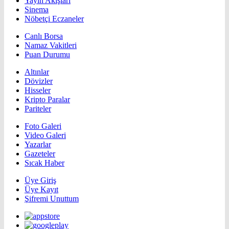
Yayın Akışları
Sinema
Nöbetçi Eczaneler
Canlı Borsa
Namaz Vakitleri
Puan Durumu
Altınlar
Dövizler
Hisseler
Kripto Paralar
Pariteler
Foto Galeri
Video Galeri
Yazarlar
Gazeteler
Sıcak Haber
Üye Giriş
Üye Kayıt
Şifremi Unuttum