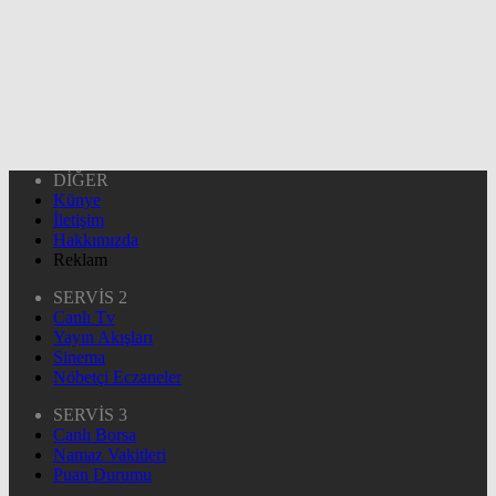
DİĞER
Künye
İletişim
Hakkımızda
Reklam
SERVİS 2
Canlı Tv
Yayın Akışları
Sinema
Nöbetçi Eczaneler
SERVİS 3
Canlı Borsa
Namaz Vakitleri
Puan Durumu