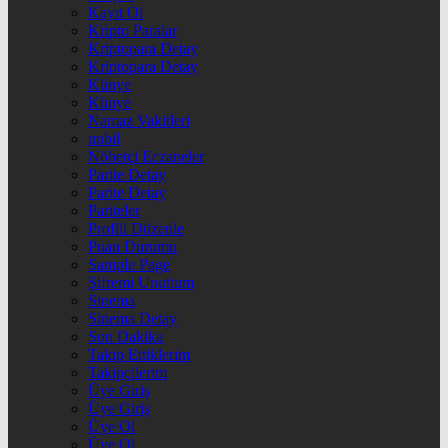
Kayıt Ol
Kripto Paralar
Kriptopara Detay
Kriptopara Detay
Künye
Künye
Namaz Vakitleri
nnbil
Nöbetçi Eczaneler
Parite Detay
Parite Detay
Pariteler
Profili Düzenle
Puan Durumu
Sample Page
Şifremi Unuttum
Sinema
Sinema Detay
Son Dakika
Takip Ettiklerim
Takipçilerim
Üye Giriş
Üye Giriş
Üye Ol
Üye Ol