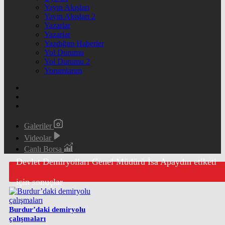
Yayın Akışları
Yayın Akışları 2
Yazarlar
Yazarlar
Yazdığım Haberler
Yol Durumu
Yol Durumu 2
Yorumlarım
Galeriler
Videolar
Canlı Borsa
Devlet Demiryolları Genel Müdürü İsa Apaydın etiketi
için sonuçlar
Burdur’daki demiryolu
çalışmaları