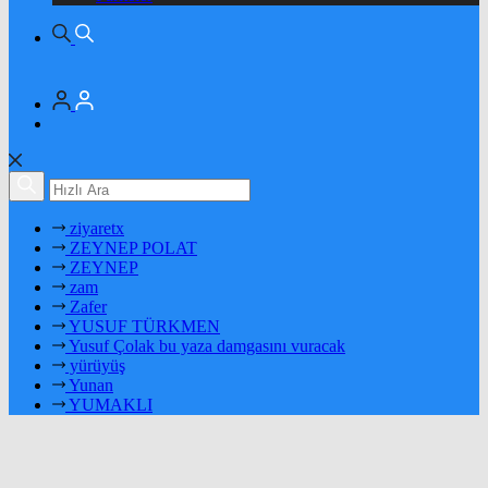
ziyaretx
ZEYNEP POLAT
ZEYNEP
zam
Zafer
YUSUF TÜRKMEN
Yusuf Çolak bu yaza damgasını vuracak
yürüyüş
Yunan
YUMAKLI