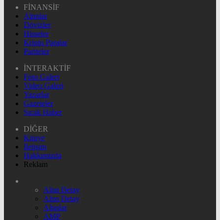
FİNANSİF
Altınlar
Dövizler
Hisseler
Kripto Paralar
Pariteler
İNTERAKTİF
Foto Galeri
Video Galeri
Yazarlar
Gazeteler
Sıcak Haber
DİĞER
Künye
İletişim
Hakkımızda
Reklam
Altın Detay
Altın Detay
Altınlar
AMP