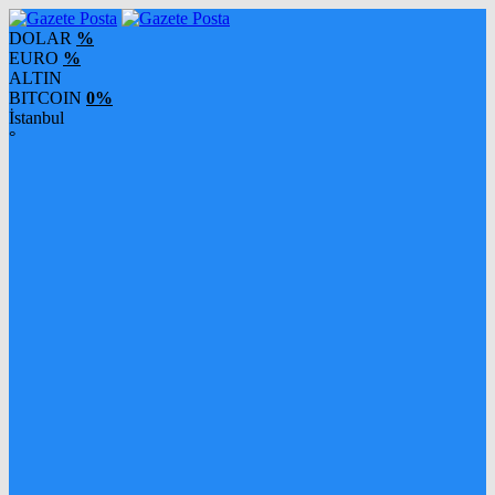
DOLAR
%
EURO
%
ALTIN
BITCOIN
0%
İstanbul
°