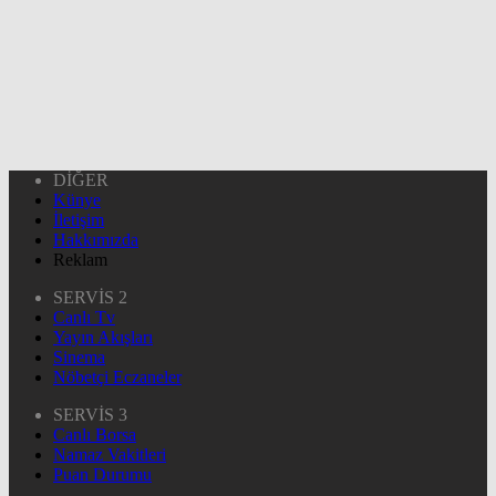
DİĞER
Künye
İletişim
Hakkımızda
Reklam
SERVİS 2
Canlı Tv
Yayın Akışları
Sinema
Nöbetçi Eczaneler
SERVİS 3
Canlı Borsa
Namaz Vakitleri
Puan Durumu