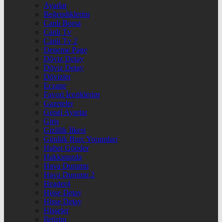
Ayarlar
Beğendiklerim
Canlı Borsa
Canlı Tv
Canlı Tv 2
Deneme Page
Döviz Detay
Döviz Detay
Dövizler
Eczane
Favori İçeriklerim
Gazeteler
Genel Ayarlar
Giriş
Gizlilik İlkesi
Günlük Burç Yorumları
Haber Gönder
Hakkımızda
Hava Durumu
Hava Durumu 2
Header4
Hisse Detay
Hisse Detay
Hisseler
İletişim