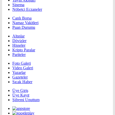
Yayın Akışları
Sinema
Nöbetçi Eczaneler
Canlı Borsa
Namaz Vakitleri
Puan Durumu
Altınlar
Dövizler
Hisseler
Kripto Paralar
Pariteler
Foto Galeri
Video Galeri
Yazarlar
Gazeteler
Sıcak Haber
Üye Giriş
Üye Kayıt
Şifremi Unuttum