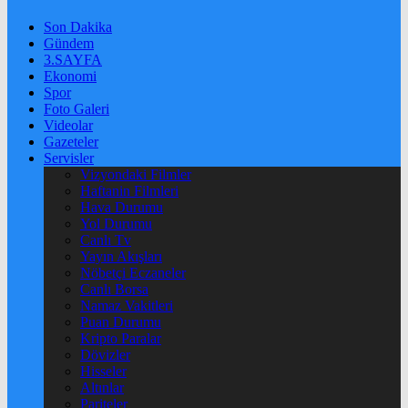
Son Dakika
Gündem
3.SAYFA
Ekonomi
Spor
Foto Galeri
Videolar
Gazeteler
Servisler
Vizyondaki Filmler
Haftanin Filmleri
Hava Durumu
Yol Durumu
Canlı Tv
Yayın Akışları
Nöbetçi Eczaneler
Canlı Borsa
Namaz Vakitleri
Puan Durumu
Kripto Paralar
Dövizler
Hisseler
Altınlar
Pariteler