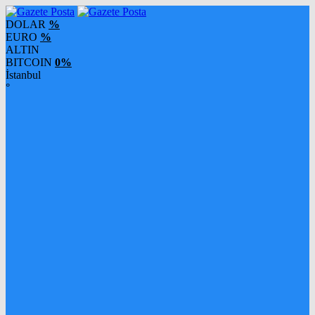
DOLAR
%
EURO
%
ALTIN
BITCOIN
0%
İstanbul
°