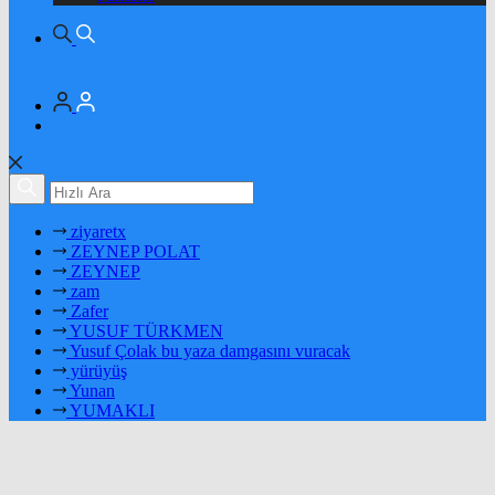
ziyaretx
ZEYNEP POLAT
ZEYNEP
zam
Zafer
YUSUF TÜRKMEN
Yusuf Çolak bu yaza damgasını vuracak
yürüyüş
Yunan
YUMAKLI