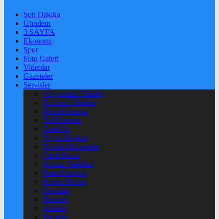
Son Dakika
Gündem
3.SAYFA
Ekonomi
Spor
Foto Galeri
Videolar
Gazeteler
Servisler
Vizyondaki Filmler
Haftanin Filmleri
Hava Durumu
Yol Durumu
Canlı Tv
Yayın Akışları
Nöbetçi Eczaneler
Canlı Borsa
Namaz Vakitleri
Puan Durumu
Kripto Paralar
Dövizler
Hisseler
Altınlar
Pariteler