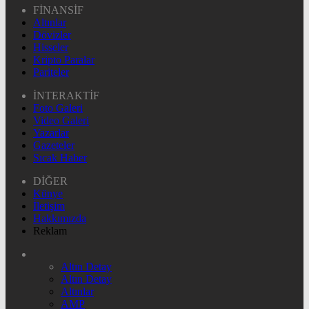
FİNANSİF
Altınlar
Dövizler
Hisseler
Kripto Paralar
Pariteler
İNTERAKTİF
Foto Galeri
Video Galeri
Yazarlar
Gazeteler
Sıcak Haber
DİĞER
Künye
İletişim
Hakkımızda
Reklam
Altın Detay
Altın Detay
Altınlar
AMP