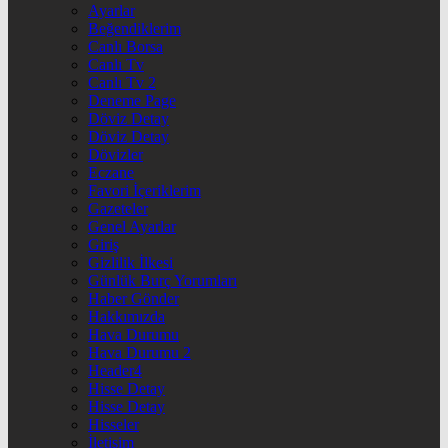
Ayarlar
Beğendiklerim
Canlı Borsa
Canlı Tv
Canlı Tv 2
Deneme Page
Döviz Detay
Döviz Detay
Dövizler
Eczane
Favori İçeriklerim
Gazeteler
Genel Ayarlar
Giriş
Gizlilik İlkesi
Günlük Burç Yorumları
Haber Gönder
Hakkımızda
Hava Durumu
Hava Durumu 2
Header4
Hisse Detay
Hisse Detay
Hisseler
İletişim