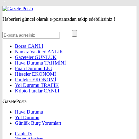
Haberleri güncel olarak e-postanızdan takip edebilirsiniz !
Borsa
CANLI
Namaz Vakitleri
ANLIK
Gazeteler
GÜNLÜK
Hava Durumu
TAHMİNİ
Puan Durumu
LİG
Hisseler
EKONOMİ
Pariteler
EKONOMİ
Yol Durumu
TRAFİK
Kripto Paralar
CANLI
GazetePosta
Hava Durumu
Yol Durumu
Günlük Burç Yorumları
Canlı Tv