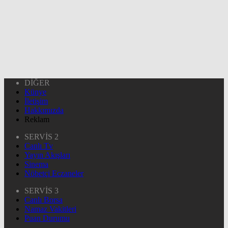
DİĞER
Künye
İletişim
Hakkımızda
Reklam
SERVİS 2
Canlı Tv
Yayın Akışları
Sinema
Nöbetçi Eczaneler
SERVİS 3
Canlı Borsa
Namaz Vakitleri
Puan Durumu