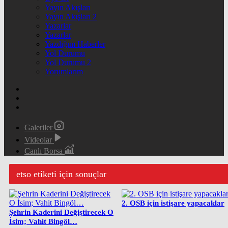
Yayın Akışları
Yayın Akışları 2
Yazarlar
Yazarlar
Yazdığım Haberler
Yol Durumu
Yol Durumu 2
Yorumlarım
Galeriler
Videolar
Canlı Borsa
etso etiketi için sonuçlar
2. OSB için istişare yapacaklar
Şehrin Kaderini Değiştirecek O
İsim; Vahit Bingöl…