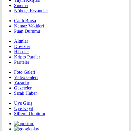
Yayın Akışları
Sinema
Nöbetçi Eczaneler
Canlı Borsa
Namaz Vakitleri
Puan Durumu
Altınlar
Dövizler
Hisseler
Kripto Paralar
Pariteler
Foto Galeri
Video Galeri
Yazarlar
Gazeteler
Sıcak Haber
Üye Giriş
Üye Kayıt
Şifremi Unuttum