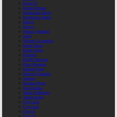
Kayıt Ol
Kripto Paralar
Kriptopara Detay
Kriptopara Detay
Künye
Künye
Namaz Vakitleri
nnbil
Nöbetçi Eczaneler
Parite Detay
Parite Detay
Pariteler
Profili Düzenle
Puan Durumu
Sample Page
Şifremi Unuttum
Sinema
Sinema Detay
Son Dakika
Takip Ettiklerim
Takipçilerim
Üye Giriş
Üye Giriş
Üye Ol
Üye Ol