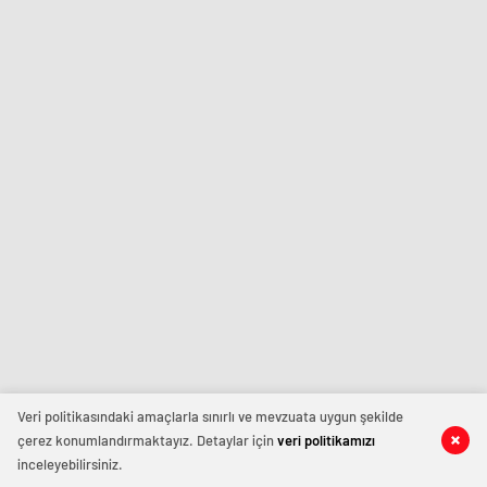
Veri politikasındaki amaçlarla sınırlı ve mevzuata uygun şekilde
çerez konumlandırmaktayız. Detaylar için
veri politikamızı
inceleyebilirsiniz.