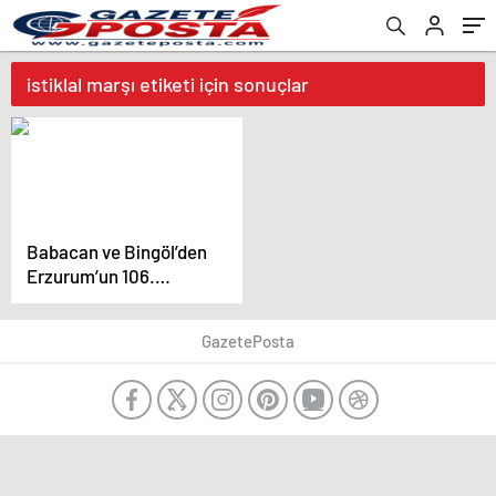
istiklal marşı etiketi için sonuçlar
Babacan ve Bingöl’den
Erzurum’un 106.
Kurtuluş Yılı Mesajı
GazetePosta