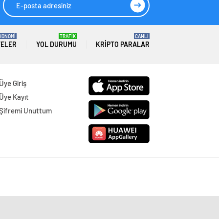
KONOMİ
TRAFİK
CANLI
TELER
YOL DURUMU
KRIPTO PARALAR
Üye Giriş
Üye Kayıt
Şifremi Unuttum