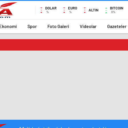
DOLAR
EURO
BITCOIN
ALTIN
%
%
0%
Ekonomi
Spor
Foto Galeri
Videolar
Gazeteler