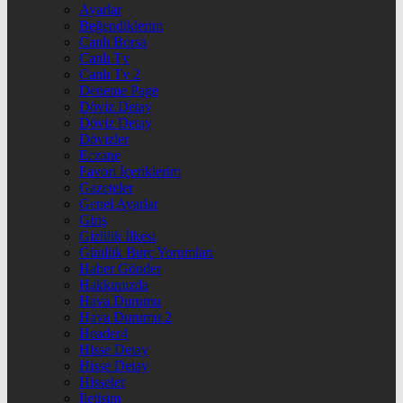
Ayarlar
Beğendiklerim
Canlı Borsa
Canlı Tv
Canlı Tv 2
Deneme Page
Döviz Detay
Döviz Detay
Dövizler
Eczane
Favori İçeriklerim
Gazeteler
Genel Ayarlar
Giriş
Gizlilik İlkesi
Günlük Burç Yorumları
Haber Gönder
Hakkımızda
Hava Durumu
Hava Durumu 2
Header4
Hisse Detay
Hisse Detay
Hisseler
İletişim