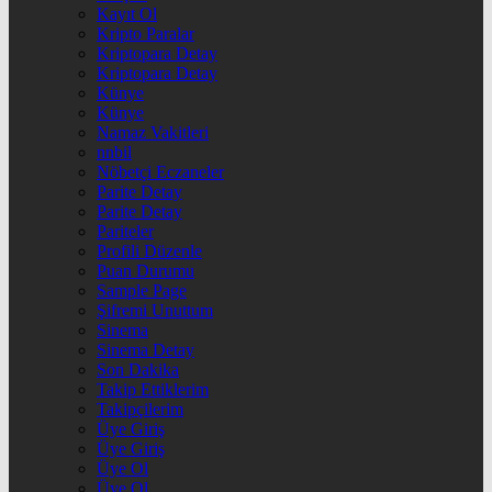
Kayıt Ol
Kripto Paralar
Kriptopara Detay
Kriptopara Detay
Künye
Künye
Namaz Vakitleri
nnbil
Nöbetçi Eczaneler
Parite Detay
Parite Detay
Pariteler
Profili Düzenle
Puan Durumu
Sample Page
Şifremi Unuttum
Sinema
Sinema Detay
Son Dakika
Takip Ettiklerim
Takipçilerim
Üye Giriş
Üye Giriş
Üye Ol
Üye Ol