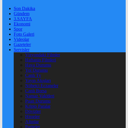
Son Dakika
Gündem
3.SAYFA
Ekonomi
Spor
Foto Galeri
Videolar
Gazeteler
Servisler
Vizyondaki Filmler
Haftanin Filmleri
Hava Durumu
Yol Durumu
Canlı Tv
Yayın Akışları
Nöbetçi Eczaneler
Canlı Borsa
Namaz Vakitleri
Puan Durumu
Kripto Paralar
Dövizler
Hisseler
Altınlar
Pariteler