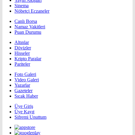
Yayın Akışları
Sinema
Nöbetçi Eczaneler
Canlı Borsa
Namaz Vakitleri
Puan Durumu
Altınlar
Dövizler
Hisseler
Kripto Paralar
Pariteler
Foto Galeri
Video Galeri
Yazarlar
Gazeteler
Sıcak Haber
Üye Giriş
Üye Kayıt
Şifremi Unuttum