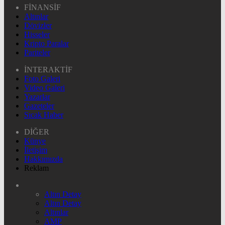
FİNANSİF
Altınlar
Dövizler
Hisseler
Kripto Paralar
Pariteler
İNTERAKTİF
Foto Galeri
Video Galeri
Yazarlar
Gazeteler
Sıcak Haber
DİĞER
Künye
İletişim
Hakkımızda
Reklam
Altın Detay
Altın Detay
Altınlar
AMP