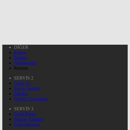
DİĞER
Künye
İletişim
Hakkımızda
Reklam
SERVİS 2
Canlı Tv
Yayın Akışları
Sinema
Nöbetçi Eczaneler
SERVİS 3
Canlı Borsa
Namaz Vakitleri
Puan Durumu