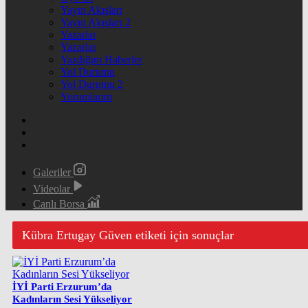
Yayın Akışları
Yayın Akışları 2
Yazarlar
Yazarlar
Yazdığım Haberler
Yol Durumu
Yol Durumu 2
Yorumlarım
Galeriler
Videolar
Canlı Borsa
Kübra Ertugay Güven etiketi için sonuçlar
İYİ Parti Erzurum’da
Kadınların Sesi Yükseliyor