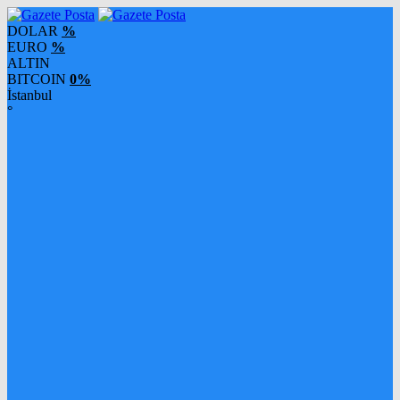
DOLAR
%
EURO
%
ALTIN
BITCOIN
0%
İstanbul
°