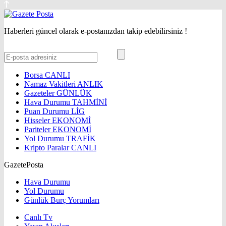
Haberleri güncel olarak e-postanızdan takip edebilirsiniz !
Borsa
CANLI
Namaz Vakitleri
ANLIK
Gazeteler
GÜNLÜK
Hava Durumu
TAHMİNİ
Puan Durumu
LİG
Hisseler
EKONOMİ
Pariteler
EKONOMİ
Yol Durumu
TRAFİK
Kripto Paralar
CANLI
GazetePosta
Hava Durumu
Yol Durumu
Günlük Burç Yorumları
Canlı Tv