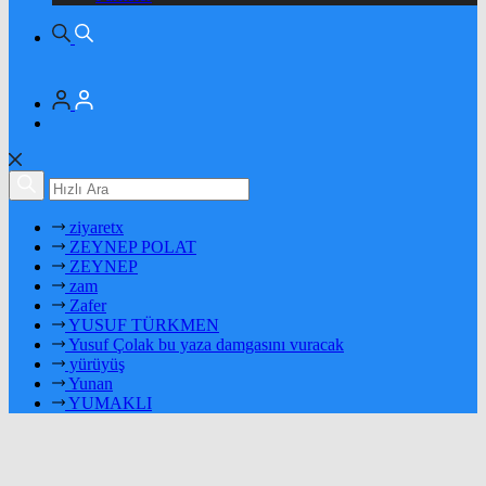
ziyaretx
ZEYNEP POLAT
ZEYNEP
zam
Zafer
YUSUF TÜRKMEN
Yusuf Çolak bu yaza damgasını vuracak
yürüyüş
Yunan
YUMAKLI