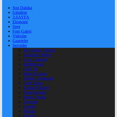
Son Dakika
Gündem
3.SAYFA
Ekonomi
Spor
Foto Galeri
Videolar
Gazeteler
Servisler
Vizyondaki Filmler
Haftanin Filmleri
Hava Durumu
Yol Durumu
Canlı Tv
Yayın Akışları
Nöbetçi Eczaneler
Canlı Borsa
Namaz Vakitleri
Puan Durumu
Kripto Paralar
Dövizler
Hisseler
Altınlar
Pariteler