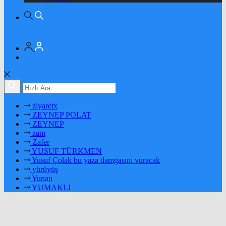
ziyaretx
ZEYNEP POLAT
ZEYNEP
zam
Zafer
YUSUF TÜRKMEN
Yusuf Çolak bu yaza damgasını vuracak
yürüyüş
Yunan
YUMAKLI