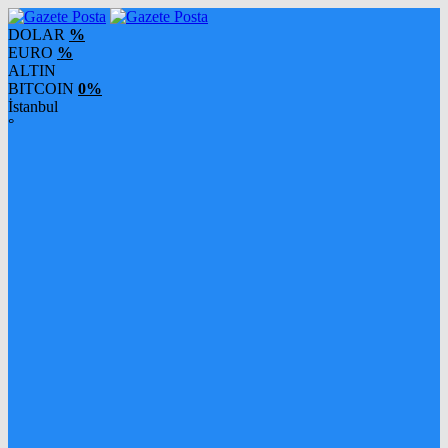
DOLAR
%
EURO
%
ALTIN
BITCOIN
0%
İstanbul
°