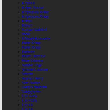
Kayıt Ol
Kripto Paralar
Kriptopara Detay
Kriptopara Detay
Künye
Künye
Namaz Vakitleri
nnbil
Nöbetçi Eczaneler
Parite Detay
Parite Detay
Pariteler
Profili Düzenle
Puan Durumu
Sample Page
Şifremi Unuttum
Sinema
Sinema Detay
Son Dakika
Takip Ettiklerim
Takipçilerim
Üye Giriş
Üye Giriş
Üye Ol
Üye Ol