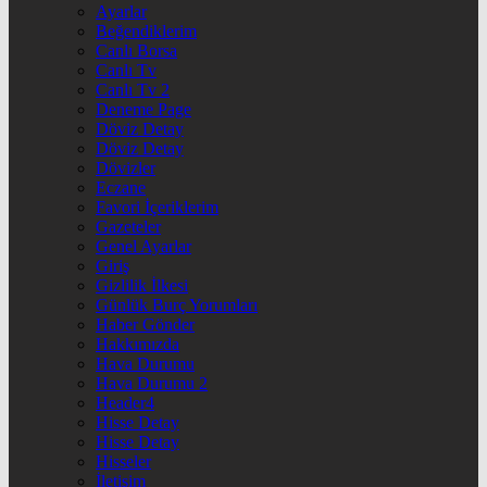
Ayarlar
Beğendiklerim
Canlı Borsa
Canlı Tv
Canlı Tv 2
Deneme Page
Döviz Detay
Döviz Detay
Dövizler
Eczane
Favori İçeriklerim
Gazeteler
Genel Ayarlar
Giriş
Gizlilik İlkesi
Günlük Burç Yorumları
Haber Gönder
Hakkımızda
Hava Durumu
Hava Durumu 2
Header4
Hisse Detay
Hisse Detay
Hisseler
İletişim