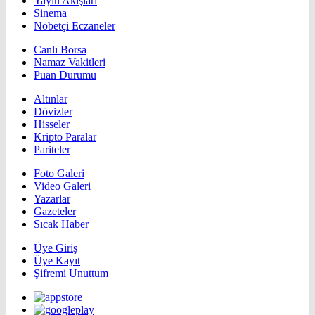
Yayın Akışları
Sinema
Nöbetçi Eczaneler
Canlı Borsa
Namaz Vakitleri
Puan Durumu
Altınlar
Dövizler
Hisseler
Kripto Paralar
Pariteler
Foto Galeri
Video Galeri
Yazarlar
Gazeteler
Sıcak Haber
Üye Giriş
Üye Kayıt
Şifremi Unuttum