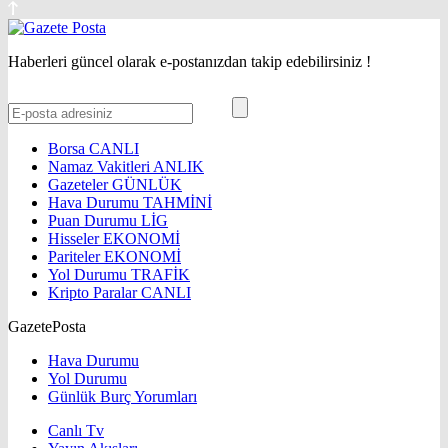
Haberleri güncel olarak e-postanızdan takip edebilirsiniz !
Borsa
CANLI
Namaz Vakitleri
ANLIK
Gazeteler
GÜNLÜK
Hava Durumu
TAHMİNİ
Puan Durumu
LİG
Hisseler
EKONOMİ
Pariteler
EKONOMİ
Yol Durumu
TRAFİK
Kripto Paralar
CANLI
GazetePosta
Hava Durumu
Yol Durumu
Günlük Burç Yorumları
Canlı Tv