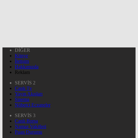
DİĞER
Künye
İletişim
Hakkımızda
Reklam
SERVİS 2
Canlı Tv
Yayın Akışları
Sinema
Nöbetçi Eczaneler
SERVİS 3
Canlı Borsa
Namaz Vakitleri
Puan Durumu