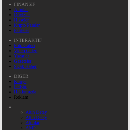
FİNANSİF
Altınlar
Dövizler
Hisseler
Kripto Paralar
Pariteler
İNTERAKTİF
Foto Galeri
Video Galeri
Yazarlar
Gazeteler
Sıcak Haber
DİĞER
Künye
İletişim
Hakkımızda
Reklam
Altın Detay
Altın Detay
Altınlar
AMP