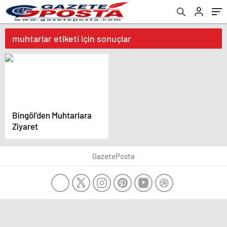
muhtarlar etiketi için sonuçlar
Bingöl’den Muhtarlara
Ziyaret
GazetePosta