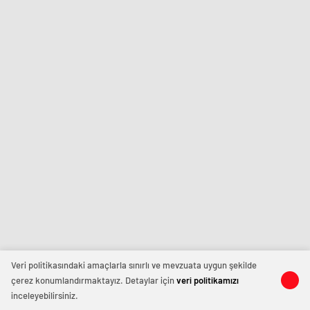
Veri politikasındaki amaçlarla sınırlı ve mevzuata uygun şekilde
çerez konumlandırmaktayız. Detaylar için
veri politikamızı
inceleyebilirsiniz.