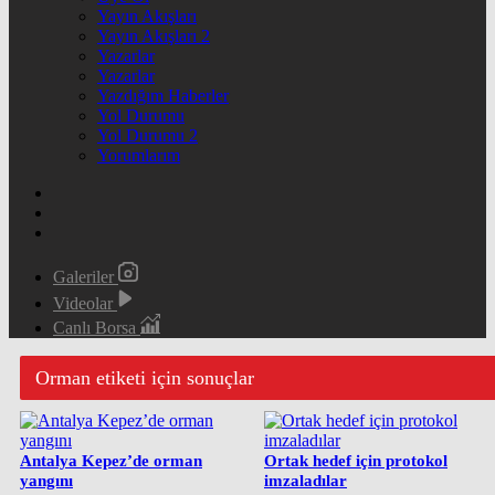
Yayın Akışları
Yayın Akışları 2
Yazarlar
Yazarlar
Yazdığım Haberler
Yol Durumu
Yol Durumu 2
Yorumlarım
Galeriler
Videolar
Canlı Borsa
Orman etiketi için sonuçlar
Antalya Kepez’de orman
Ortak hedef için protokol
yangını
imzaladılar