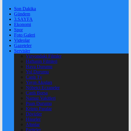
Son Dakika
Gündem
3.SAYFA
Ekonomi
Spor
Foto Galeri
Videolar
Gazeteler
Servisler
Vizyondaki Filmler
Haftanin Filmleri
Hava Durumu
Yol Durumu
Canlı Tv
Yayın Akışları
Nöbetçi Eczaneler
Canlı Borsa
Namaz Vakitleri
Puan Durumu
Kripto Paralar
Dövizler
Hisseler
Altınlar
Pariteler