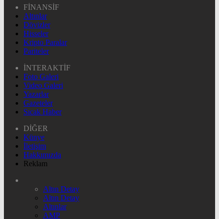
FİNANSİF
Altınlar
Dövizler
Hisseler
Kripto Paralar
Pariteler
İNTERAKTİF
Foto Galeri
Video Galeri
Yazarlar
Gazeteler
Sıcak Haber
DİĞER
Künye
İletişim
Hakkımızda
Reklam
Altın Detay
Altın Detay
Altınlar
AMP