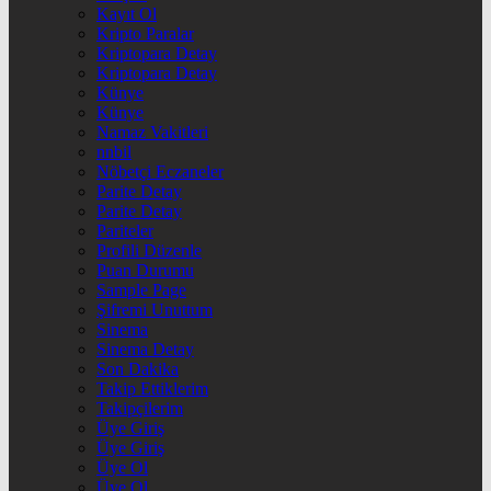
Kayıt Ol
Kripto Paralar
Kriptopara Detay
Kriptopara Detay
Künye
Künye
Namaz Vakitleri
nnbil
Nöbetçi Eczaneler
Parite Detay
Parite Detay
Pariteler
Profili Düzenle
Puan Durumu
Sample Page
Şifremi Unuttum
Sinema
Sinema Detay
Son Dakika
Takip Ettiklerim
Takipçilerim
Üye Giriş
Üye Giriş
Üye Ol
Üye Ol