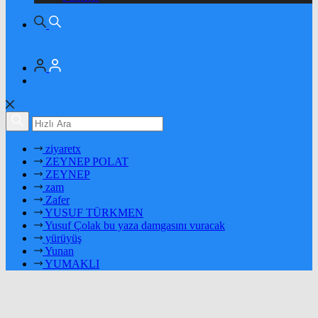
ziyaretx
ZEYNEP POLAT
ZEYNEP
zam
Zafer
YUSUF TÜRKMEN
Yusuf Çolak bu yaza damgasını vuracak
yürüyüş
Yunan
YUMAKLI