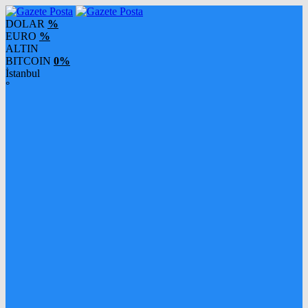
DOLAR
%
EURO
%
ALTIN
BITCOIN
0%
İstanbul
°