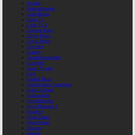
Ayarlar
Beğendiklerim
Canlı Borsa
Canlı Tv
Canlı Tv 2
Deneme Page
Döviz Detay
Döviz Detay
Dövizler
Eczane
Favori İçeriklerim
Gazeteler
Genel Ayarlar
Giriş
Gizlilik İlkesi
Günlük Burç Yorumları
Haber Gönder
Hakkımızda
Hava Durumu
Hava Durumu 2
Header4
Hisse Detay
Hisse Detay
Hisseler
İletişim