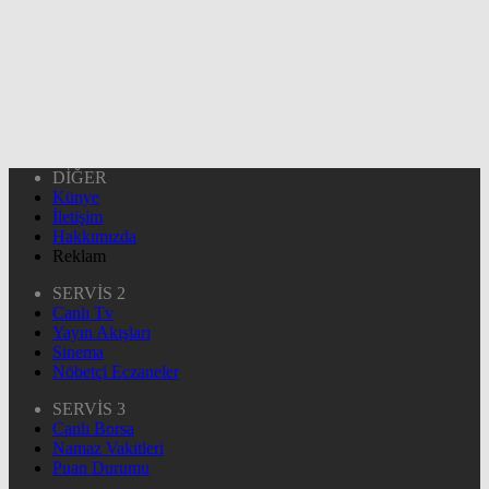
DİĞER
Künye
İletişim
Hakkımızda
Reklam
SERVİS 2
Canlı Tv
Yayın Akışları
Sinema
Nöbetçi Eczaneler
SERVİS 3
Canlı Borsa
Namaz Vakitleri
Puan Durumu