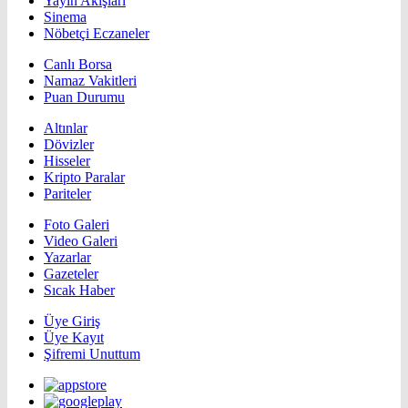
Yayın Akışları
Sinema
Nöbetçi Eczaneler
Canlı Borsa
Namaz Vakitleri
Puan Durumu
Altınlar
Dövizler
Hisseler
Kripto Paralar
Pariteler
Foto Galeri
Video Galeri
Yazarlar
Gazeteler
Sıcak Haber
Üye Giriş
Üye Kayıt
Şifremi Unuttum