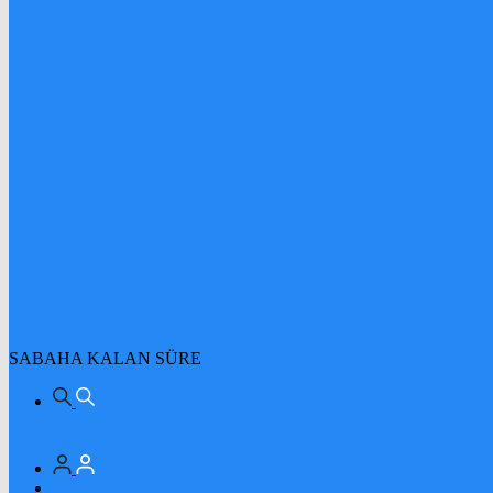
SABAHA KALAN SÜRE