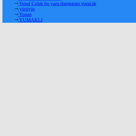
Yusuf Çolak bu yaza damgasını vuracak
yürüyüş
Yunan
YUMAKLI