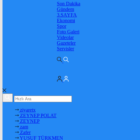
Son Dakika
Gündem
3.SAYFA
Ekonomi
Spor
Foto Galeri
Videolar
Gazeteler
Servisler
ziyaretx
ZEYNEP POLAT
ZEYNEP
zam
Zafer
YUSUF TÜRKMEN