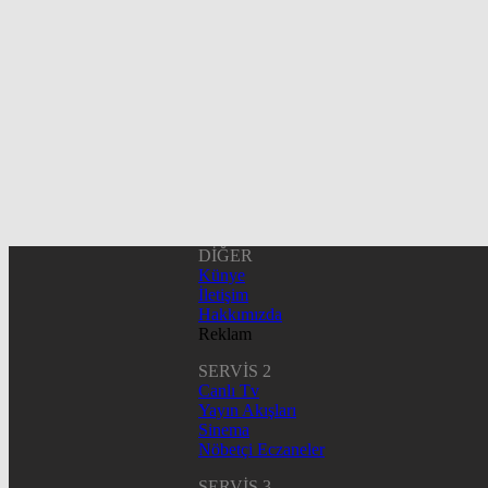
DİĞER
Künye
İletişim
Hakkımızda
Reklam
SERVİS 2
Canlı Tv
Yayın Akışları
Sinema
Nöbetçi Eczaneler
SERVİS 3