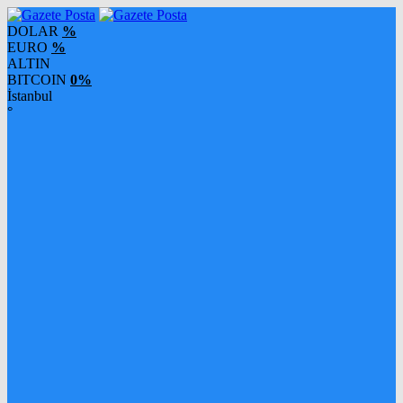
DOLAR
%
EURO
%
ALTIN
BITCOIN
0%
İstanbul
°