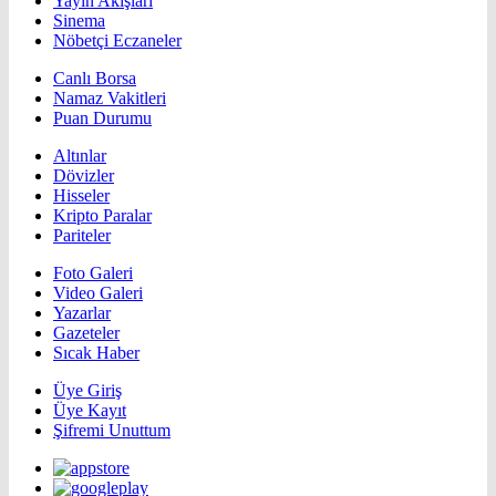
Yayın Akışları
Sinema
Nöbetçi Eczaneler
Canlı Borsa
Namaz Vakitleri
Puan Durumu
Altınlar
Dövizler
Hisseler
Kripto Paralar
Pariteler
Foto Galeri
Video Galeri
Yazarlar
Gazeteler
Sıcak Haber
Üye Giriş
Üye Kayıt
Şifremi Unuttum