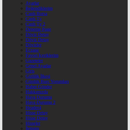
Ayarlar
Beğendiklerim
Canlı Borsa
Canlı Tv
Canlı Tv 2
Deneme Page
Döviz Detay
Döviz Detay
Dövizler
Eczane
Favori İçeriklerim
Gazeteler
Genel Ayarlar
Giriş
Gizlilik İlkesi
Günlük Burç Yorumları
Haber Gönder
Hakkımızda
Hava Durumu
Hava Durumu 2
Header4
Hisse Detay
Hisse Detay
Hisseler
İletişim