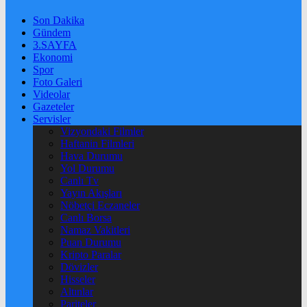
Son Dakika
Gündem
3.SAYFA
Ekonomi
Spor
Foto Galeri
Videolar
Gazeteler
Servisler
Vizyondaki Filmler
Haftanin Filmleri
Hava Durumu
Yol Durumu
Canlı Tv
Yayın Akışları
Nöbetçi Eczaneler
Canlı Borsa
Namaz Vakitleri
Puan Durumu
Kripto Paralar
Dövizler
Hisseler
Altınlar
Pariteler