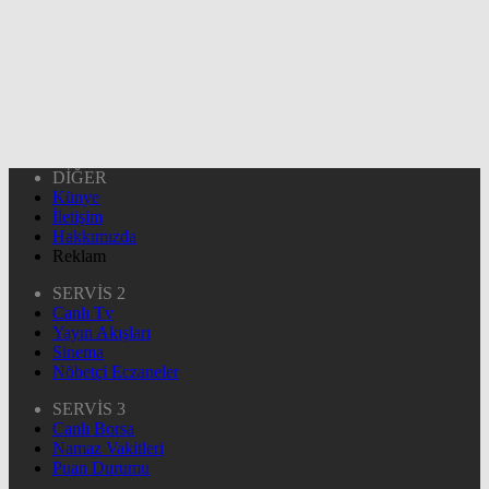
DİĞER
Künye
İletişim
Hakkımızda
Reklam
SERVİS 2
Canlı Tv
Yayın Akışları
Sinema
Nöbetçi Eczaneler
SERVİS 3
Canlı Borsa
Namaz Vakitleri
Puan Durumu