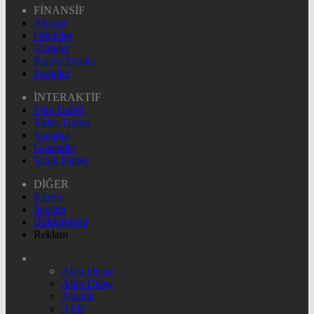
FİNANSİF
Altınlar
Dövizler
Hisseler
Kripto Paralar
Pariteler
İNTERAKTİF
Foto Galeri
Video Galeri
Yazarlar
Gazeteler
Sıcak Haber
DİĞER
Künye
İletişim
Hakkımızda
Reklam
Altın Detay
Altın Detay
Altınlar
AMP