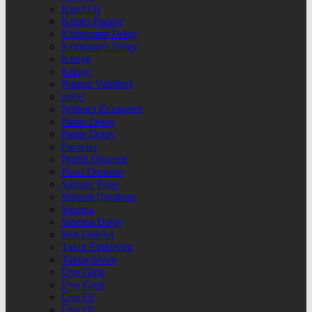
Kayıt Ol
Kripto Paralar
Kriptopara Detay
Kriptopara Detay
Künye
Künye
Namaz Vakitleri
nnbil
Nöbetçi Eczaneler
Parite Detay
Parite Detay
Pariteler
Profili Düzenle
Puan Durumu
Sample Page
Şifremi Unuttum
Sinema
Sinema Detay
Son Dakika
Takip Ettiklerim
Takipçilerim
Üye Giriş
Üye Giriş
Üye Ol
Üye Ol