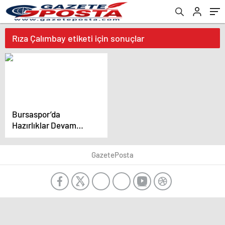
Rıza Çalımbay etiketi için sonuçlar
Bursaspor’da
Hazırlıklar Devam
Ediyor
GazetePosta