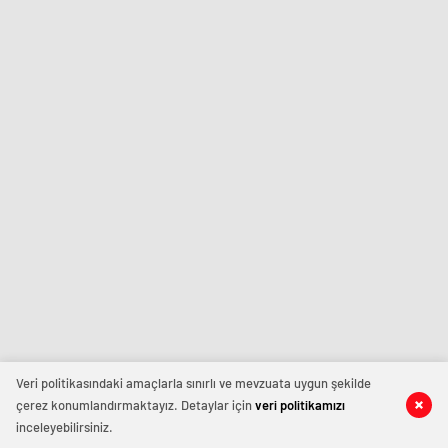
Veri politikasındaki amaçlarla sınırlı ve mevzuata uygun şekilde
çerez konumlandırmaktayız. Detaylar için
veri politikamızı
inceleyebilirsiniz.