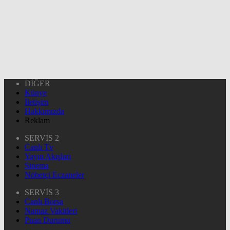
DİĞER
Künye
İletişim
Hakkımızda
Reklam
SERVİS 2
Canlı Tv
Yayın Akışları
Sinema
Nöbetçi Eczaneler
SERVİS 3
Canlı Borsa
Namaz Vakitleri
Puan Durumu