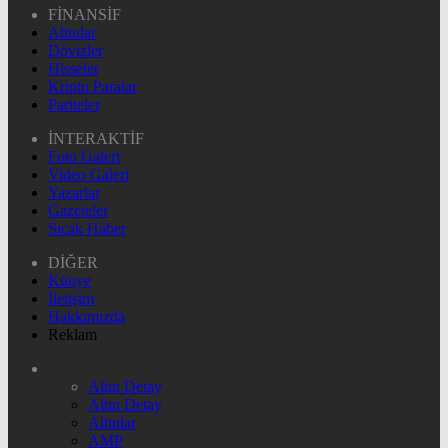
FİNANSİF
Altınlar
Dövizler
Hisseler
Kripto Paralar
Pariteler
İNTERAKTİF
Foto Galeri
Video Galeri
Yazarlar
Gazeteler
Sıcak Haber
DİĞER
Künye
İletişim
Hakkımızda
Reklam
Altın Detay
Altın Detay
Altınlar
AMP