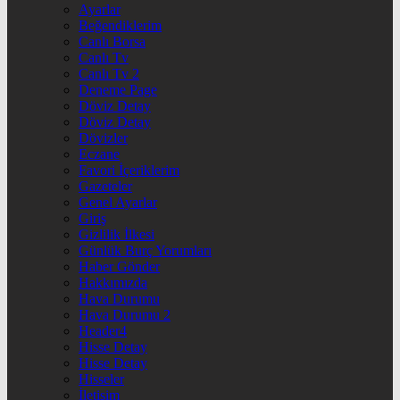
Ayarlar
Beğendiklerim
Canlı Borsa
Canlı Tv
Canlı Tv 2
Deneme Page
Döviz Detay
Döviz Detay
Dövizler
Eczane
Favori İçeriklerim
Gazeteler
Genel Ayarlar
Giriş
Gizlilik İlkesi
Günlük Burç Yorumları
Haber Gönder
Hakkımızda
Hava Durumu
Hava Durumu 2
Header4
Hisse Detay
Hisse Detay
Hisseler
İletişim