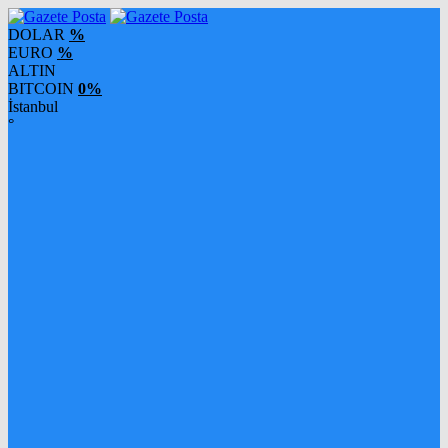
DOLAR
%
EURO
%
ALTIN
BITCOIN
0%
İstanbul
°