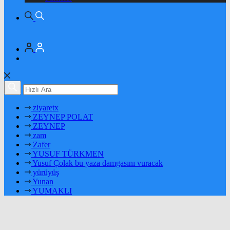
ziyaretx
ZEYNEP POLAT
ZEYNEP
zam
Zafer
YUSUF TÜRKMEN
Yusuf Çolak bu yaza damgasını vuracak
yürüyüş
Yunan
YUMAKLI