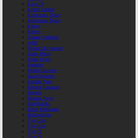
Kayıt Ol
Kripto Paralar
Kriptopara Detay
Kriptopara Detay
Künye
Künye
Namaz Vakitleri
nnbil
Nöbetçi Eczaneler
Parite Detay
Parite Detay
Pariteler
Profili Düzenle
Puan Durumu
Sample Page
Şifremi Unuttum
Sinema
Sinema Detay
Son Dakika
Takip Ettiklerim
Takipçilerim
Üye Giriş
Üye Giriş
Üye Ol
Üye Ol