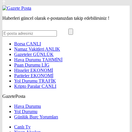
Haberleri güncel olarak e-postanızdan takip edebilirsiniz !
Borsa
CANLI
Namaz Vakitleri
ANLIK
Gazeteler
GÜNLÜK
Hava Durumu
TAHMİNİ
Puan Durumu
LİG
Hisseler
EKONOMİ
Pariteler
EKONOMİ
Yol Durumu
TRAFİK
Kripto Paralar
CANLI
GazetePosta
Hava Durumu
Yol Durumu
Günlük Burç Yorumları
Canlı Tv