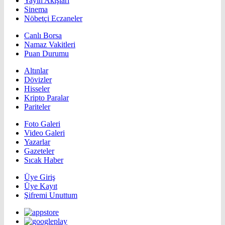
Yayın Akışları
Sinema
Nöbetçi Eczaneler
Canlı Borsa
Namaz Vakitleri
Puan Durumu
Altınlar
Dövizler
Hisseler
Kripto Paralar
Pariteler
Foto Galeri
Video Galeri
Yazarlar
Gazeteler
Sıcak Haber
Üye Giriş
Üye Kayıt
Şifremi Unuttum