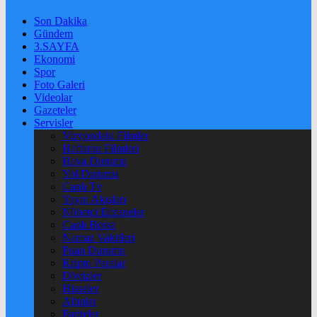
Son Dakika
Gündem
3.SAYFA
Ekonomi
Spor
Foto Galeri
Videolar
Gazeteler
Servisler
Vizyondaki Filmler
Haftanin Filmleri
Hava Durumu
Yol Durumu
Canlı Tv
Yayın Akışları
Nöbetçi Eczaneler
Canlı Borsa
Namaz Vakitleri
Puan Durumu
Kripto Paralar
Dövizler
Hisseler
Altınlar
Pariteler