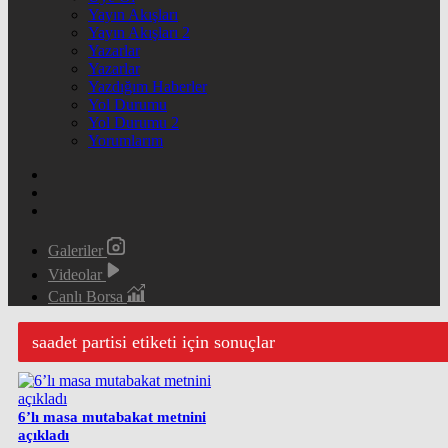
Yayın Akışları
Yayın Akışları 2
Yazarlar
Yazarlar
Yazdığım Haberler
Yol Durumu
Yol Durumu 2
Yorumlarım
Galeriler
Videolar
Canlı Borsa
saadet partisi etiketi için sonuçlar
6’lı masa mutabakat metnini
açıkladı