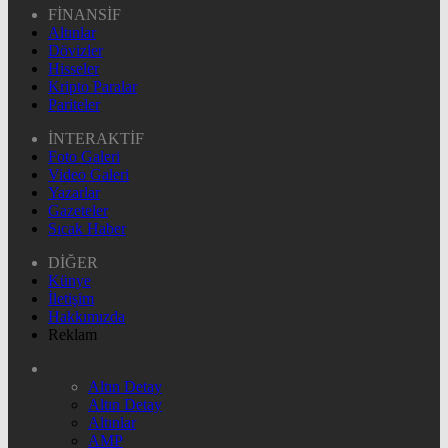
FİNANSİF
Altınlar
Dövizler
Hisseler
Kripto Paralar
Pariteler
İNTERAKTİF
Foto Galeri
Video Galeri
Yazarlar
Gazeteler
Sıcak Haber
DİĞER
Künye
İletişim
Hakkımızda
Reklam
Altın Detay
Altın Detay
Altınlar
AMP