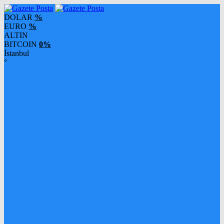
DOLAR
%
EURO
%
ALTIN
BITCOIN
0%
İstanbul
°