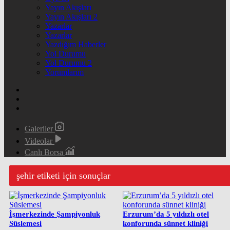
Yayın Akışları
Yayın Akışları 2
Yazarlar
Yazarlar
Yazdığım Haberler
Yol Durumu
Yol Durumu 2
Yorumlarım
Galeriler
Videolar
Canlı Borsa
şehir etiketi için sonuçlar
İşmerkezinde Şampiyonluk
Erzurum’da 5 yıldızlı otel
Süslemesi
konforunda sünnet kliniği