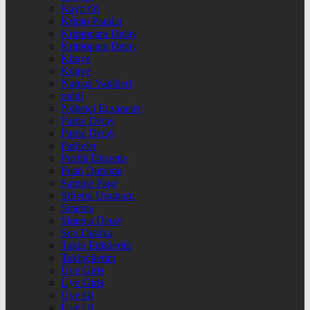
Kayıt Ol
Kripto Paralar
Kriptopara Detay
Kriptopara Detay
Künye
Künye
Namaz Vakitleri
nnbil
Nöbetçi Eczaneler
Parite Detay
Parite Detay
Pariteler
Profili Düzenle
Puan Durumu
Sample Page
Şifremi Unuttum
Sinema
Sinema Detay
Son Dakika
Takip Ettiklerim
Takipçilerim
Üye Giriş
Üye Giriş
Üye Ol
Üye Ol