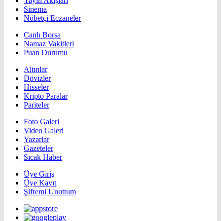
Yayın Akışları
Sinema
Nöbetçi Eczaneler
Canlı Borsa
Namaz Vakitleri
Puan Durumu
Altınlar
Dövizler
Hisseler
Kripto Paralar
Pariteler
Foto Galeri
Video Galeri
Yazarlar
Gazeteler
Sıcak Haber
Üye Giriş
Üye Kayıt
Şifremi Unuttum