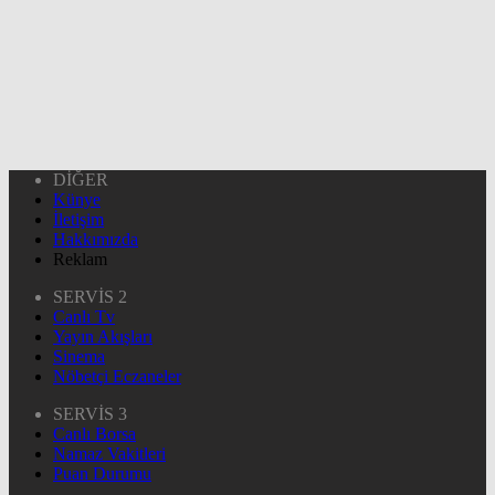
DİĞER
Künye
İletişim
Hakkımızda
Reklam
SERVİS 2
Canlı Tv
Yayın Akışları
Sinema
Nöbetçi Eczaneler
SERVİS 3
Canlı Borsa
Namaz Vakitleri
Puan Durumu