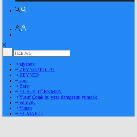
ziyaretx
ZEYNEP POLAT
ZEYNEP
zam
Zafer
YUSUF TÜRKMEN
Yusuf Çolak bu yaza damgasını vuracak
yürüyüş
Yunan
YUMAKLI