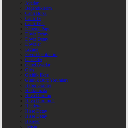
Ayarlar
Beğendiklerim
Canlı Borsa
Canlı Tv
Canlı Tv 2
Deneme Page
Döviz Detay
Döviz Detay
Dövizler
Eczane
Favori İçeriklerim
Gazeteler
Genel Ayarlar
Giriş
Gizlilik İlkesi
Günlük Burç Yorumları
Haber Gönder
Hakkımızda
Hava Durumu
Hava Durumu 2
Header4
Hisse Detay
Hisse Detay
Hisseler
İletişim