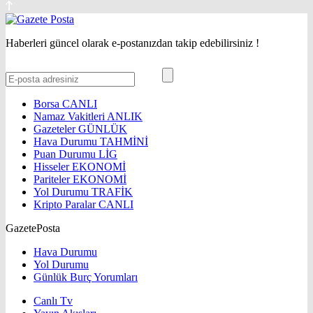
Haberleri güncel olarak e-postanızdan takip edebilirsiniz !
Borsa
CANLI
Namaz Vakitleri
ANLIK
Gazeteler
GÜNLÜK
Hava Durumu
TAHMİNİ
Puan Durumu
LİG
Hisseler
EKONOMİ
Pariteler
EKONOMİ
Yol Durumu
TRAFİK
Kripto Paralar
CANLI
GazetePosta
Hava Durumu
Yol Durumu
Günlük Burç Yorumları
Canlı Tv