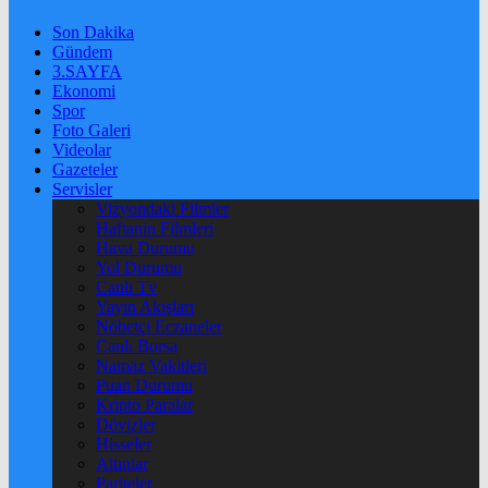
Son Dakika
Gündem
3.SAYFA
Ekonomi
Spor
Foto Galeri
Videolar
Gazeteler
Servisler
Vizyondaki Filmler
Haftanin Filmleri
Hava Durumu
Yol Durumu
Canlı Tv
Yayın Akışları
Nöbetçi Eczaneler
Canlı Borsa
Namaz Vakitleri
Puan Durumu
Kripto Paralar
Dövizler
Hisseler
Altınlar
Pariteler