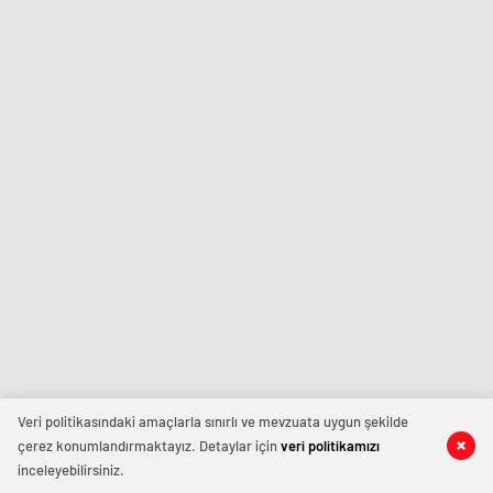
Veri politikasındaki amaçlarla sınırlı ve mevzuata uygun şekilde
çerez konumlandırmaktayız. Detaylar için
veri politikamızı
inceleyebilirsiniz.