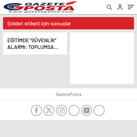
Şiddet etiketi için sonuçlar
EĞİTİMDE “GÜVENLİK”
ALARMI: TOPLUMSAL
SÜKÛNET İÇİN KISA
BİR ARA ÖNERİSİ
GazetePosta