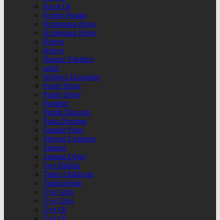
Kayıt Ol
Kripto Paralar
Kriptopara Detay
Kriptopara Detay
Künye
Künye
Namaz Vakitleri
nnbil
Nöbetçi Eczaneler
Parite Detay
Parite Detay
Pariteler
Profili Düzenle
Puan Durumu
Sample Page
Şifremi Unuttum
Sinema
Sinema Detay
Son Dakika
Takip Ettiklerim
Takipçilerim
Üye Giriş
Üye Giriş
Üye Ol
Üye Ol