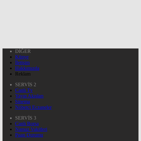
DİĞER
Künye
İletişim
Hakkımızda
Reklam
SERVİS 2
Canlı Tv
Yayın Akışları
Sinema
Nöbetçi Eczaneler
SERVİS 3
Canlı Borsa
Namaz Vakitleri
Puan Durumu