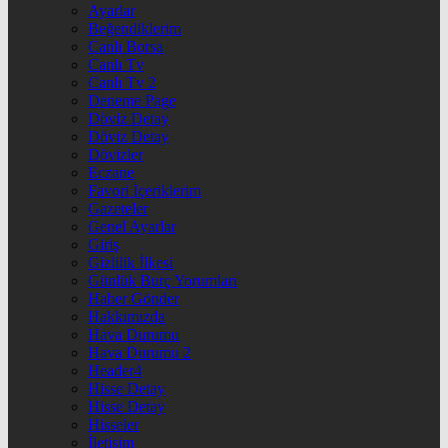
Ayarlar
Beğendiklerim
Canlı Borsa
Canlı Tv
Canlı Tv 2
Deneme Page
Döviz Detay
Döviz Detay
Dövizler
Eczane
Favori İçeriklerim
Gazeteler
Genel Ayarlar
Giriş
Gizlilik İlkesi
Günlük Burç Yorumları
Haber Gönder
Hakkımızda
Hava Durumu
Hava Durumu 2
Header4
Hisse Detay
Hisse Detay
Hisseler
İletişim