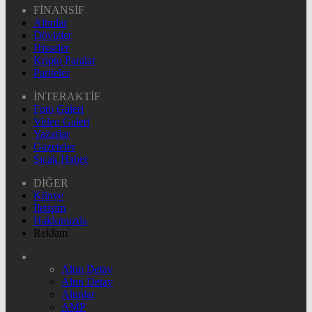
FİNANSİF
Altınlar
Dövizler
Hisseler
Kripto Paralar
Pariteler
İNTERAKTİF
Foto Galeri
Video Galeri
Yazarlar
Gazeteler
Sıcak Haber
DİĞER
Künye
İletişim
Hakkımızda
Reklam
Altın Detay
Altın Detay
Altınlar
AMP