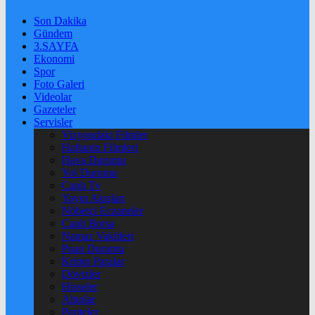
Son Dakika
Gündem
3.SAYFA
Ekonomi
Spor
Foto Galeri
Videolar
Gazeteler
Servisler
Vizyondaki Filmler
Haftanin Filmleri
Hava Durumu
Yol Durumu
Canlı Tv
Yayın Akışları
Nöbetçi Eczaneler
Canlı Borsa
Namaz Vakitleri
Puan Durumu
Kripto Paralar
Dövizler
Hisseler
Altınlar
Pariteler