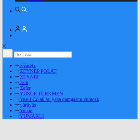
ziyaretx
ZEYNEP POLAT
ZEYNEP
zam
Zafer
YUSUF TÜRKMEN
Yusuf Çolak bu yaza damgasını vuracak
yürüyüş
Yunan
YUMAKLI