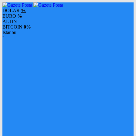
DOLAR
%
EURO
%
ALTIN
BITCOIN
0%
İstanbul
°