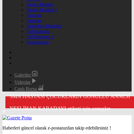
Yayın Akışları
Yayın Akışları 2
Yazarlar
Yazarlar
Yazdığım Haberler
Yol Durumu
Yol Durumu 2
Yorumlarım
Galeriler
Videolar
Canlı Borsa
SMA HASTASI ÇOCUKLARIN GÖNÜLLÜ ANNESİ
NESLİHAN KARADAYI etiketi için sonuçlar
Haberleri güncel olarak e-postanızdan takip edebilirsiniz !