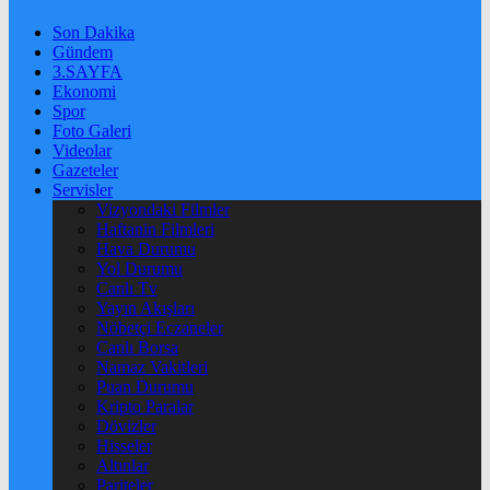
Son Dakika
Gündem
3.SAYFA
Ekonomi
Spor
Foto Galeri
Videolar
Gazeteler
Servisler
Vizyondaki Filmler
Haftanin Filmleri
Hava Durumu
Yol Durumu
Canlı Tv
Yayın Akışları
Nöbetçi Eczaneler
Canlı Borsa
Namaz Vakitleri
Puan Durumu
Kripto Paralar
Dövizler
Hisseler
Altınlar
Pariteler