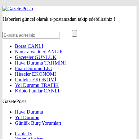
Haberleri güncel olarak e-postanızdan takip edebilirsiniz !
Borsa
CANLI
Namaz Vakitleri
ANLIK
Gazeteler
GÜNLÜK
Hava Durumu
TAHMİNİ
Puan Durumu
LİG
Hisseler
EKONOMİ
Pariteler
EKONOMİ
Yol Durumu
TRAFİK
Kripto Paralar
CANLI
GazetePosta
Hava Durumu
Yol Durumu
Günlük Burç Yorumları
Canlı Tv