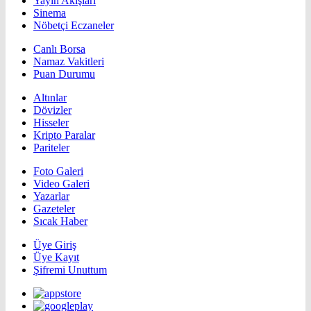
Yayın Akışları
Sinema
Nöbetçi Eczaneler
Canlı Borsa
Namaz Vakitleri
Puan Durumu
Altınlar
Dövizler
Hisseler
Kripto Paralar
Pariteler
Foto Galeri
Video Galeri
Yazarlar
Gazeteler
Sıcak Haber
Üye Giriş
Üye Kayıt
Şifremi Unuttum