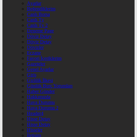
Ayarlar
Beğendiklerim
Canlı Borsa
Canlı Tv
Canlı Tv 2
Deneme Page
Döviz Detay
Döviz Detay
Dövizler
Eczane
Favori İçeriklerim
Gazeteler
Genel Ayarlar
Giriş
Gizlilik İlkesi
Günlük Burç Yorumları
Haber Gönder
Hakkımızda
Hava Durumu
Hava Durumu 2
Header4
Hisse Detay
Hisse Detay
Hisseler
İletişim