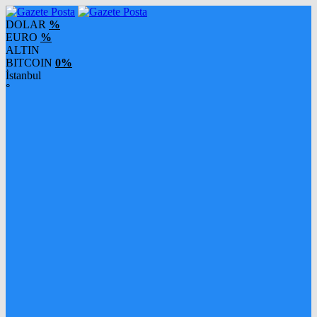
DOLAR
%
EURO
%
ALTIN
BITCOIN
0%
İstanbul
°