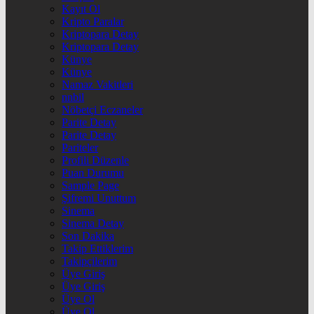
Kayıt Ol
Kripto Paralar
Kriptopara Detay
Kriptopara Detay
Künye
Künye
Namaz Vakitleri
nnbil
Nöbetçi Eczaneler
Parite Detay
Parite Detay
Pariteler
Profili Düzenle
Puan Durumu
Sample Page
Şifremi Unuttum
Sinema
Sinema Detay
Son Dakika
Takip Ettiklerim
Takipçilerim
Üye Giriş
Üye Giriş
Üye Ol
Üye Ol