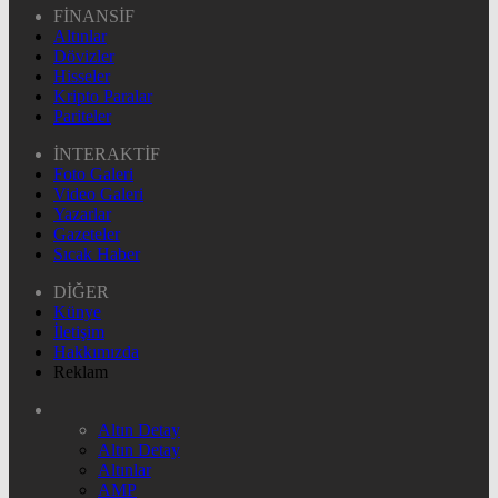
FİNANSİF
Altınlar
Dövizler
Hisseler
Kripto Paralar
Pariteler
İNTERAKTİF
Foto Galeri
Video Galeri
Yazarlar
Gazeteler
Sıcak Haber
DİĞER
Künye
İletişim
Hakkımızda
Reklam
Altın Detay
Altın Detay
Altınlar
AMP