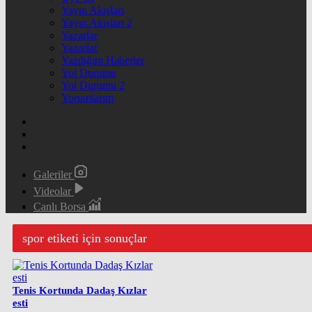
Yayın Akışları
Yayın Akışları 2
Yazarlar
Yazarlar
Yazdığım Haberler
Yol Durumu
Yol Durumu 2
Yorumlarım
Galeriler
Videolar
Canlı Borsa
spor etiketi için sonuçlar
Tenis Kortunda Dadaş Kızlar
esti