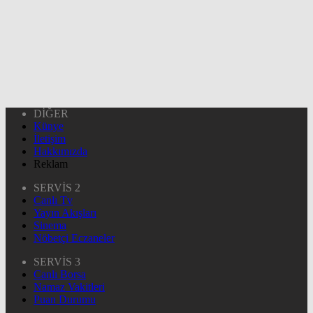
DİĞER
Künye
İletişim
Hakkımızda
Reklam
SERVİS 2
Canlı Tv
Yayın Akışları
Sinema
Nöbetçi Eczaneler
SERVİS 3
Canlı Borsa
Namaz Vakitleri
Puan Durumu