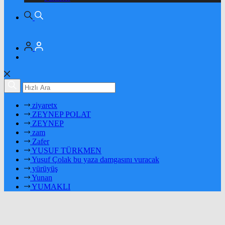
ziyaretx
ZEYNEP POLAT
ZEYNEP
zam
Zafer
YUSUF TÜRKMEN
Yusuf Çolak bu yaza damgasını vuracak
yürüyüş
Yunan
YUMAKLI