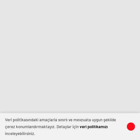
Veri politikasındaki amaçlarla sınırlı ve mevzuata uygun şekilde
çerez konumlandırmaktayız. Detaylar için
veri politikamızı
inceleyebilirsiniz.