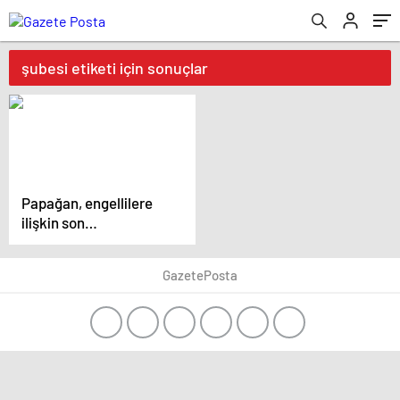
şubesi etiketi için sonuçlar
Papağan, engellilere
ilişkin son
düzenlemeleri yetersiz
buldu
GazetePosta