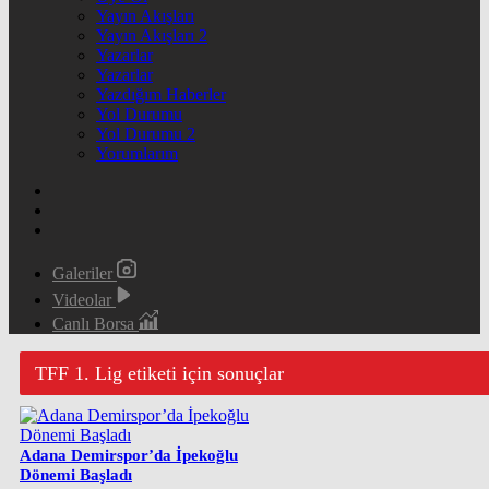
Yayın Akışları
Yayın Akışları 2
Yazarlar
Yazarlar
Yazdığım Haberler
Yol Durumu
Yol Durumu 2
Yorumlarım
Galeriler
Videolar
Canlı Borsa
TFF 1. Lig etiketi için sonuçlar
Adana Demirspor’da İpekoğlu
Dönemi Başladı