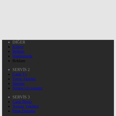
DİĞER
Künye
İletişim
Hakkımızda
Reklam
SERVİS 2
Canlı Tv
Yayın Akışları
Sinema
Nöbetçi Eczaneler
SERVİS 3
Canlı Borsa
Namaz Vakitleri
Puan Durumu