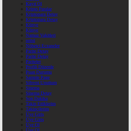
Kayıt Ol
Kripto Paralar
Kriptopara Detay
Kriptopara Detay
Künye
Künye
Namaz Vakitleri
nnbil
Nöbetçi Eczaneler
Parite Detay
Parite Detay
Pariteler
Profili Düzenle
Puan Durumu
Sample Page
Şifremi Unuttum
Sinema
Sinema Detay
Son Dakika
Takip Ettiklerim
Takipçilerim
Üye Giriş
Üye Giriş
Üye Ol
Üye Ol