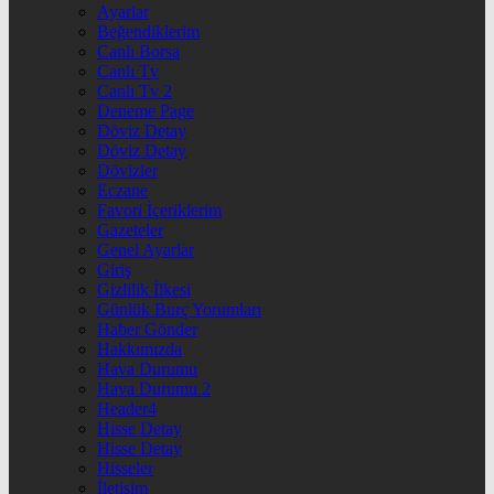
Ayarlar
Beğendiklerim
Canlı Borsa
Canlı Tv
Canlı Tv 2
Deneme Page
Döviz Detay
Döviz Detay
Dövizler
Eczane
Favori İçeriklerim
Gazeteler
Genel Ayarlar
Giriş
Gizlilik İlkesi
Günlük Burç Yorumları
Haber Gönder
Hakkımızda
Hava Durumu
Hava Durumu 2
Header4
Hisse Detay
Hisse Detay
Hisseler
İletişim