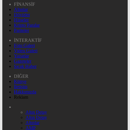
FİNANSİF
Altınlar
Dövizler
Hisseler
Kripto Paralar
Pariteler
İNTERAKTİF
Foto Galeri
Video Galeri
Yazarlar
Gazeteler
Sıcak Haber
DİĞER
Künye
İletişim
Hakkımızda
Reklam
Altın Detay
Altın Detay
Altınlar
AMP