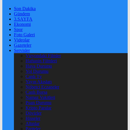
Son Dakika
Gündem
3.SAYFA
Ekonomi
Spor
Foto Galeri
Videolar
Gazeteler
Servisler
Vizyondaki Filmler
Haftanin Filmleri
Hava Durumu
Yol Durumu
Canlı Tv
Yayın Akışları
Nöbetçi Eczaneler
Canlı Borsa
Namaz Vakitleri
Puan Durumu
Kripto Paralar
Dövizler
Hisseler
Altınlar
Pariteler