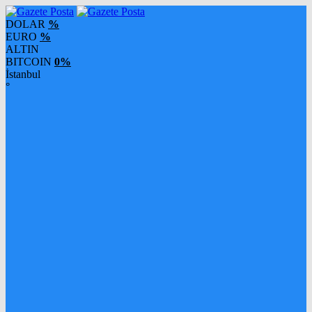
DOLAR
%
EURO
%
ALTIN
BITCOIN
0%
İstanbul
°