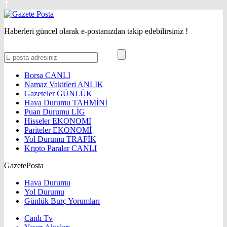
Haberleri güncel olarak e-postanızdan takip edebilirsiniz !
Borsa
CANLI
Namaz Vakitleri
ANLIK
Gazeteler
GÜNLÜK
Hava Durumu
TAHMİNİ
Puan Durumu
LİG
Hisseler
EKONOMİ
Pariteler
EKONOMİ
Yol Durumu
TRAFİK
Kripto Paralar
CANLI
GazetePosta
Hava Durumu
Yol Durumu
Günlük Burç Yorumları
Canlı Tv