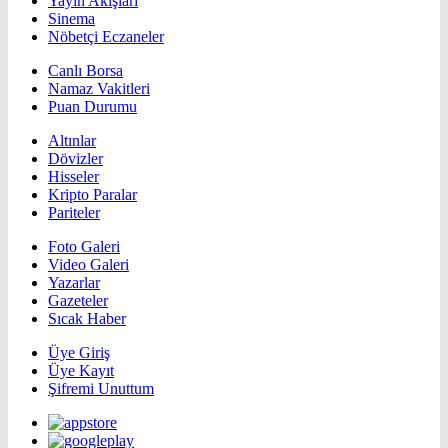
Yayın Akışları
Sinema
Nöbetçi Eczaneler
Canlı Borsa
Namaz Vakitleri
Puan Durumu
Altınlar
Dövizler
Hisseler
Kripto Paralar
Pariteler
Foto Galeri
Video Galeri
Yazarlar
Gazeteler
Sıcak Haber
Üye Giriş
Üye Kayıt
Şifremi Unuttum