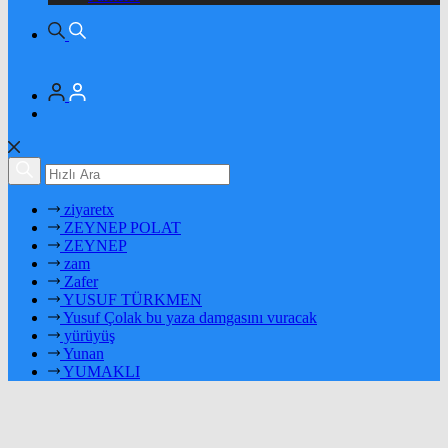
ziyaretx
ZEYNEP POLAT
ZEYNEP
zam
Zafer
YUSUF TÜRKMEN
Yusuf Çolak bu yaza damgasını vuracak
yürüyüş
Yunan
YUMAKLI