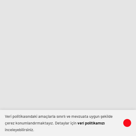
Veri politikasındaki amaçlarla sınırlı ve mevzuata uygun şekilde
çerez konumlandırmaktayız. Detaylar için
veri politikamızı
inceleyebilirsiniz.