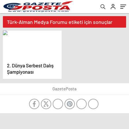
Türk-Alman Medya Forumu etiketi için sonuçlar
2. Dünya Serbest Dalış
Şampiyonası
GazetePosta