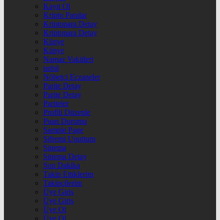
Kayıt Ol
Kripto Paralar
Kriptopara Detay
Kriptopara Detay
Künye
Künye
Namaz Vakitleri
nnbil
Nöbetçi Eczaneler
Parite Detay
Parite Detay
Pariteler
Profili Düzenle
Puan Durumu
Sample Page
Şifremi Unuttum
Sinema
Sinema Detay
Son Dakika
Takip Ettiklerim
Takipçilerim
Üye Giriş
Üye Giriş
Üye Ol
Üye Ol