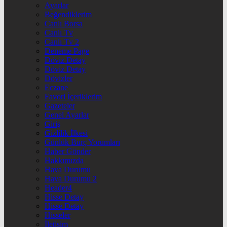
Ayarlar
Beğendiklerim
Canlı Borsa
Canlı Tv
Canlı Tv 2
Deneme Page
Döviz Detay
Döviz Detay
Dövizler
Eczane
Favori İçeriklerim
Gazeteler
Genel Ayarlar
Giriş
Gizlilik İlkesi
Günlük Burç Yorumları
Haber Gönder
Hakkımızda
Hava Durumu
Hava Durumu 2
Header4
Hisse Detay
Hisse Detay
Hisseler
İletişim