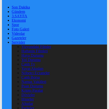
Son Dakika
Gündem
3.SAYFA
Ekonomi
Spor
Foto Galeri
Videolar
Gazeteler
Servisler
Vizyondaki Filmler
Haftanin Filmleri
Hava Durumu
Yol Durumu
Canlı Tv
Yayın Akışları
Nöbetçi Eczaneler
Canlı Borsa
Namaz Vakitleri
Puan Durumu
Kripto Paralar
Dövizler
Hisseler
Altınlar
Pariteler