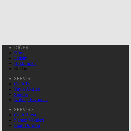
DİĞER
Künye
İletişim
Hakkımızda
Reklam
SERVİS 2
Canlı Tv
Yayın Akışları
Sinema
Nöbetçi Eczaneler
SERVİS 3
Canlı Borsa
Namaz Vakitleri
Puan Durumu