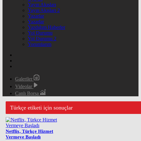
Yayın Akışları
Yayın Akışları 2
Yazarlar
Yazarlar
Yazdığım Haberler
Yol Durumu
Yol Durumu 2
Yorumlarım
Galeriler
Videolar
Canlı Borsa
Türkçe etiketi için sonuçlar
Netflix, Türkçe Hizmet
Vermeye Başladı