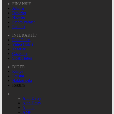
FİNANSİF
Altınlar
Dövizler
Hisseler
Kripto Paralar
Pariteler
İNTERAKTİF
Foto Galeri
Video Galeri
Yazarlar
Gazeteler
Sıcak Haber
DİĞER
Künye
İletişim
Hakkımızda
Reklam
Altın Detay
Altın Detay
Altınlar
AMP