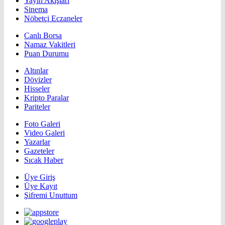
Yayın Akışları
Sinema
Nöbetçi Eczaneler
Canlı Borsa
Namaz Vakitleri
Puan Durumu
Altınlar
Dövizler
Hisseler
Kripto Paralar
Pariteler
Foto Galeri
Video Galeri
Yazarlar
Gazeteler
Sıcak Haber
Üye Giriş
Üye Kayıt
Şifremi Unuttum