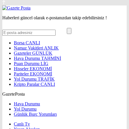
Haberleri güncel olarak e-postanızdan takip edebilirsiniz !
Borsa
CANLI
Namaz Vakitleri
ANLIK
Gazeteler
GÜNLÜK
Hava Durumu
TAHMİNİ
Puan Durumu
LİG
Hisseler
EKONOMİ
Pariteler
EKONOMİ
Yol Durumu
TRAFİK
Kripto Paralar
CANLI
GazetePosta
Hava Durumu
Yol Durumu
Günlük Burç Yorumları
Canlı Tv