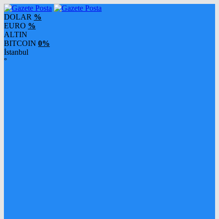
DOLAR
%
EURO
%
ALTIN
BITCOIN
0%
İstanbul
°