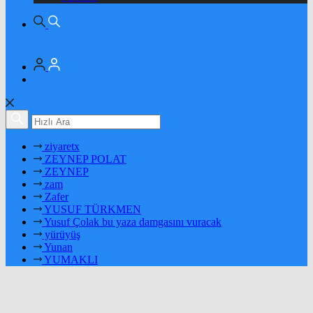
ziyaretx
ZEYNEP POLAT
ZEYNEP
zam
Zafer
YUSUF TÜRKMEN
Yusuf Çolak bu yaza damgasını vuracak
yürüyüş
Yunan
YUMAKLI