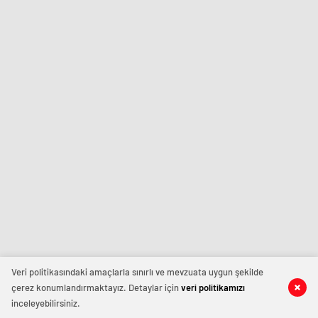
Veri politikasındaki amaçlarla sınırlı ve mevzuata uygun şekilde
çerez konumlandırmaktayız. Detaylar için
veri politikamızı
inceleyebilirsiniz.