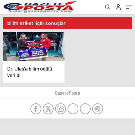
bilim etiketi için sonuçlar
Dr. Ulaş’a bilim ödülü
verildi
GazetePosta