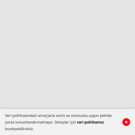
Veri politikasındaki amaçlarla sınırlı ve mevzuata uygun şekilde
çerez konumlandırmaktayız. Detaylar için
veri politikamızı
inceleyebilirsiniz.