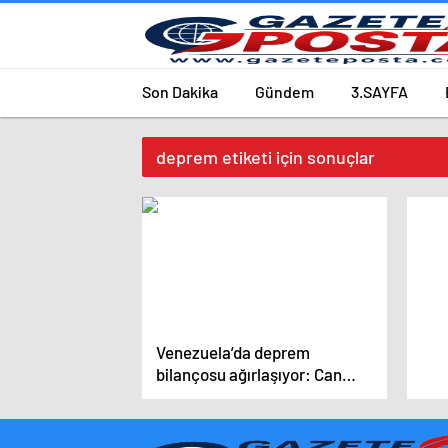
Son Dakika
Gündem
3.SAYFA
deprem etiketi için sonuçlar
Venezuela’da deprem
bilançosu ağırlaşıyor: Can
kaybı 4 bin 734’e yükseldi