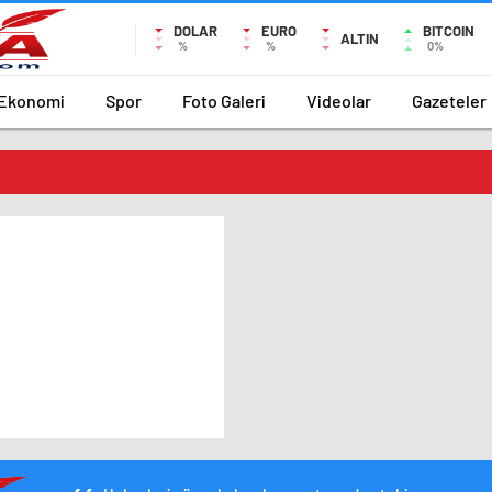
DOLAR
EURO
BITCOIN
ALTIN
%
%
0%
Ekonomi
Spor
Foto Galeri
Videolar
Gazeteler