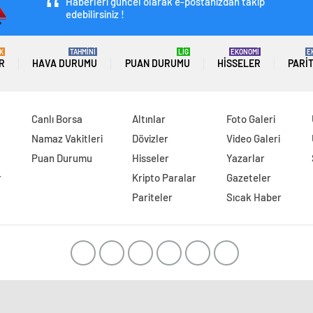
Haberleri güncel olarak e-postanızdan takip
edebilirsiniz !
K
TAHMİNİ
LİG
EKONOMİ
E
R
HAVA DURUMU
PUAN DURUMU
HISSELER
PARI
Canlı Borsa
Altınlar
Foto Galeri
Namaz Vakitleri
Dövizler
Video Galeri
Puan Durumu
Hisseler
Yazarlar
r
Kripto Paralar
Gazeteler
Pariteler
Sıcak Haber