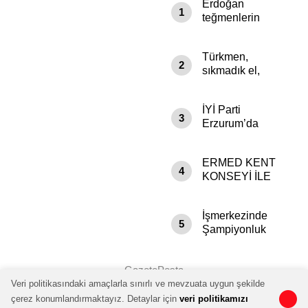
Erdoğan
1
Cebimizde”
teğmenlerin
‘Kılıçlı Yemin
Töreni’ ile ilgili
Türkmen,
konuştu: Burası
2
sıkmadık el,
kendini
girmedik gönül
bilmezlerin at
bırakmıyor…
oynattığı bir
İYİ Parti
meydan değil
3
Erzurum’da
Kadınların Sesi
Yükseliyor
ERMED KENT
4
KONSEYİ İLE
SORUNLARI
MASAYA
İşmerkezinde
YATIRIYOR
5
Şampiyonluk
Süslemesi
GazetePosta
Veri politikasındaki amaçlarla sınırlı ve mevzuata uygun şekilde
çerez konumlandırmaktayız. Detaylar için
veri politikamızı
0
0