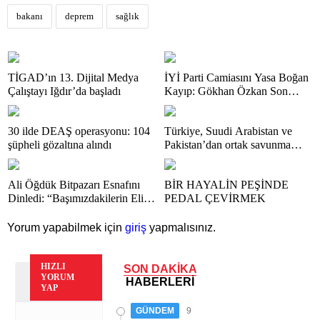
bakanı
deprem
sağlık
TİGAD’ın 13. Dijital Medya
İYİ Parti Camiasını Yasa Boğan
Çalıştayı Iğdır’da başladı
Kayıp: Gökhan Özkan Son
Yolculuğuna Uğurlandı
30 ilde DEAŞ operasyonu: 104
Türkiye, Suudi Arabistan ve
şüpheli gözaltına alındı
Pakistan’dan ortak savunma
anlaşması
Ali Öğdük Bitpazarı Esnafını
BİR HAYALİN PEŞİNDE
Dinledi: “Başımızdakilerin Eli
PEDAL ÇEVİRMEK
Her Daim Bizim Cebimizde”
Yorum yapabilmek için
giriş
yapmalısınız.
HIZLI
SON DAKİKA
YORUM
HABERLERİ
YAP
GÜNDEM
9