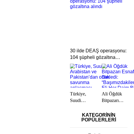
Iğdır’da
Gökhan
başladı
Özkan Son
Yolculuğuna
Uğurlandı
30 ilde DEAŞ operasyonu:
104 şüpheli gözaltına
alındı
Türkiye,
Ali Öğdük
Suudi
Bitpazarı
Arabistan ve
Esnafını
Pakistan’dan
Dinledi:
KATEGORİNİN
POPÜLERLERİ
ortak
“Başımızdakileri
savunma
Eli Her Daim
anlaşması
Bizim