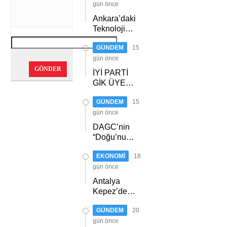
gün önce
Ankara’daki
Teknoloji
Üssü Gazi
GÜNDEM
15
Teknopark
Nasıl
gün önce
Büyüyor?
GÖNDER
İYİ PARTİ
Burcu Alkan
GİK ÜYESİ
Bilir Yeni
ACUR,
Hedefleri
GÜNDEM
15
ERZURUM’DA
Anlattı
PARTİLİLERLE
gün önce
BULUŞTU
DAGC’nin
“Doğu’nun
Medya
EKONOMİ
18
Oscarları”
sahiplerini
gün önce
buldu
Antalya
Kepez’de
orman
GÜNDEM
20
yangını
gün önce