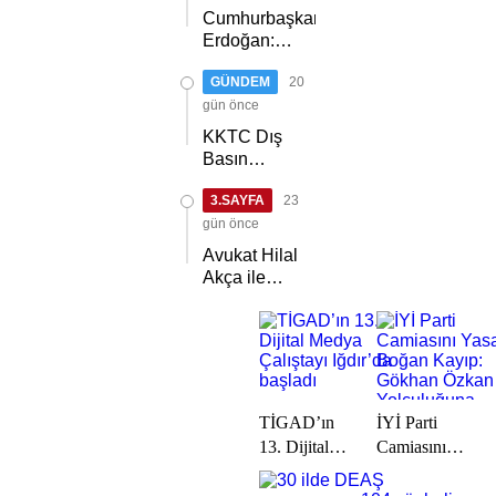
Cumhurbaşkanı
Erdoğan:
Kıbrıs Türk
GÜNDEM
20
halkını asla
yalnız
gün önce
bırakmayacağız
KKTC Dış
Basın
Birliği,
3.SAYFA
23
TİMBİR ve
TDGF
gün önce
arasında İş
Avukat Hilal
Birliği
Akça ile
protokolü
Avukat Fatih
imzalandı
Albayrak
dünya evine
girdi
TİGAD’ın
İYİ Parti
13. Dijital
Camiasını
Medya
Yasa Boğan
Çalıştayı
Kayıp: