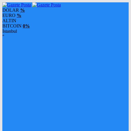
DOLAR
%
EURO
%
ALTIN
BITCOIN
0%
İstanbul
°