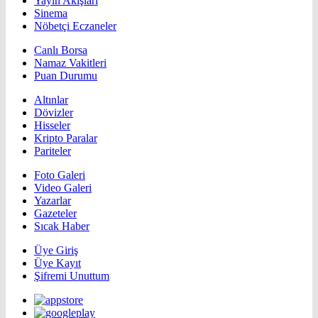
Yayın Akışları
Sinema
Nöbetçi Eczaneler
Canlı Borsa
Namaz Vakitleri
Puan Durumu
Altınlar
Dövizler
Hisseler
Kripto Paralar
Pariteler
Foto Galeri
Video Galeri
Yazarlar
Gazeteler
Sıcak Haber
Üye Giriş
Üye Kayıt
Şifremi Unuttum