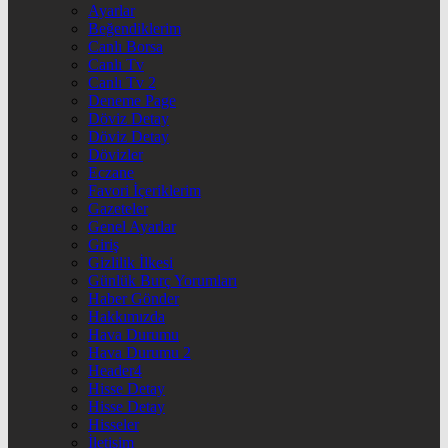
Ayarlar
Beğendiklerim
Canlı Borsa
Canlı Tv
Canlı Tv 2
Deneme Page
Döviz Detay
Döviz Detay
Dövizler
Eczane
Favori İçeriklerim
Gazeteler
Genel Ayarlar
Giriş
Gizlilik İlkesi
Günlük Burç Yorumları
Haber Gönder
Hakkımızda
Hava Durumu
Hava Durumu 2
Header4
Hisse Detay
Hisse Detay
Hisseler
İletişim