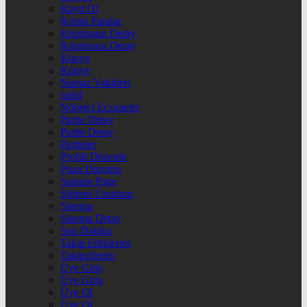
Kayıt Ol
Kripto Paralar
Kriptopara Detay
Kriptopara Detay
Künye
Künye
Namaz Vakitleri
nnbil
Nöbetçi Eczaneler
Parite Detay
Parite Detay
Pariteler
Profili Düzenle
Puan Durumu
Sample Page
Şifremi Unuttum
Sinema
Sinema Detay
Son Dakika
Takip Ettiklerim
Takipçilerim
Üye Giriş
Üye Giriş
Üye Ol
Üye Ol