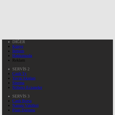
DİĞER
Künye
İletişim
Hakkımızda
Reklam
SERVİS 2
Canlı Tv
Yayın Akışları
Sinema
Nöbetçi Eczaneler
SERVİS 3
Canlı Borsa
Namaz Vakitleri
Puan Durumu