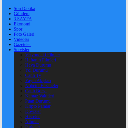
Son Dakika
Gündem
3.SAYFA
Ekonomi
Spor
Foto Galeri
Videolar
Gazeteler
Servisler
Vizyondaki Filmler
Haftanin Filmleri
Hava Durumu
Yol Durumu
Canlı Tv
Yayın Akışları
Nöbetçi Eczaneler
Canlı Borsa
Namaz Vakitleri
Puan Durumu
Kripto Paralar
Dövizler
Hisseler
Altınlar
Pariteler