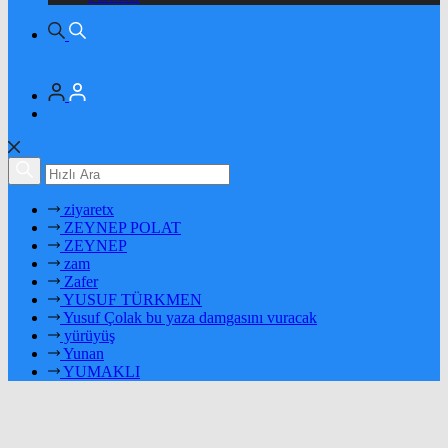
ziyaretx
ZEYNEP POLAT
ZEYNEP
zam
Zafer
YUSUF TÜRKMEN
Yusuf Çolak bu yaza damgasını vuracak
yürüyüş
Yunan
YUMAKLI