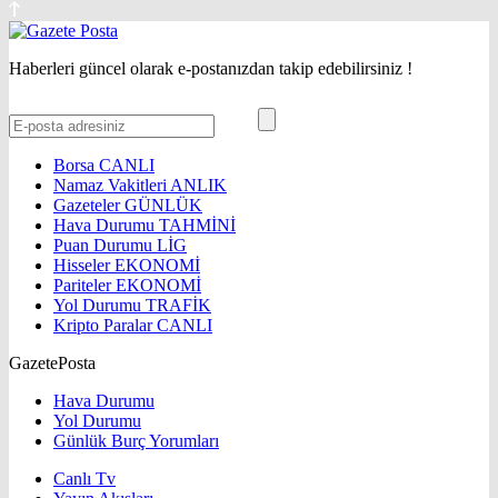
Haberleri güncel olarak e-postanızdan takip edebilirsiniz !
Borsa
CANLI
Namaz Vakitleri
ANLIK
Gazeteler
GÜNLÜK
Hava Durumu
TAHMİNİ
Puan Durumu
LİG
Hisseler
EKONOMİ
Pariteler
EKONOMİ
Yol Durumu
TRAFİK
Kripto Paralar
CANLI
GazetePosta
Hava Durumu
Yol Durumu
Günlük Burç Yorumları
Canlı Tv