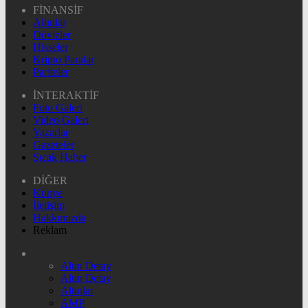
FİNANSİF
Altınlar
Dövizler
Hisseler
Kripto Paralar
Pariteler
İNTERAKTİF
Foto Galeri
Video Galeri
Yazarlar
Gazeteler
Sıcak Haber
DİĞER
Künye
İletişim
Hakkımızda
Reklam
Altın Detay
Altın Detay
Altınlar
AMP