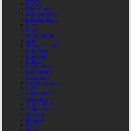
Kayıt Ol
Kripto Paralar
Kriptopara Detay
Kriptopara Detay
Künye
Künye
Namaz Vakitleri
nnbil
Nöbetçi Eczaneler
Parite Detay
Parite Detay
Pariteler
Profili Düzenle
Puan Durumu
Sample Page
Şifremi Unuttum
Sinema
Sinema Detay
Son Dakika
Takip Ettiklerim
Takipçilerim
Üye Giriş
Üye Giriş
Üye Ol
Üye Ol