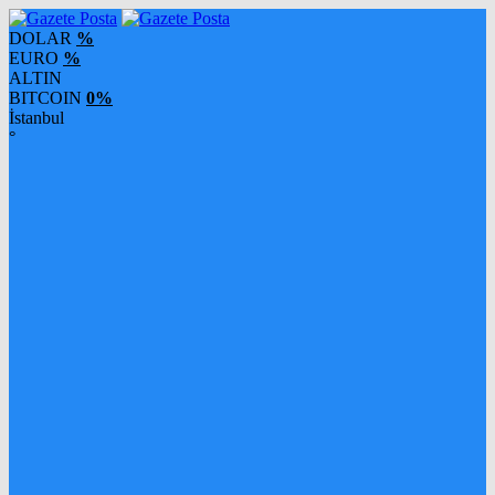
DOLAR
%
EURO
%
ALTIN
BITCOIN
0%
İstanbul
°