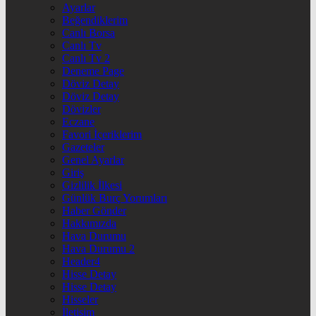
Ayarlar
Beğendiklerim
Canlı Borsa
Canlı Tv
Canlı Tv 2
Deneme Page
Döviz Detay
Döviz Detay
Dövizler
Eczane
Favori İçeriklerim
Gazeteler
Genel Ayarlar
Giriş
Gizlilik İlkesi
Günlük Burç Yorumları
Haber Gönder
Hakkımızda
Hava Durumu
Hava Durumu 2
Header4
Hisse Detay
Hisse Detay
Hisseler
İletişim