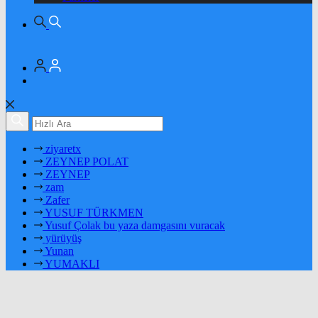
ziyaretx
ZEYNEP POLAT
ZEYNEP
zam
Zafer
YUSUF TÜRKMEN
Yusuf Çolak bu yaza damgasını vuracak
yürüyüş
Yunan
YUMAKLI