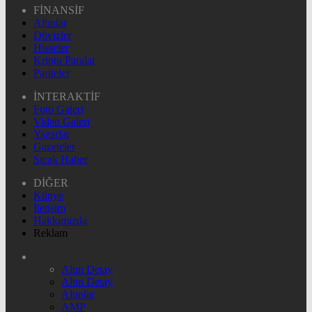
FİNANSİF
Altınlar
Dövizler
Hisseler
Kripto Paralar
Pariteler
İNTERAKTİF
Foto Galeri
Video Galeri
Yazarlar
Gazeteler
Sıcak Haber
DİĞER
Künye
İletişim
Hakkımızda
Reklam
Altın Detay
Altın Detay
Altınlar
AMP