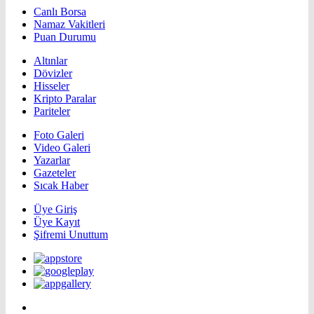
Canlı Borsa
Namaz Vakitleri
Puan Durumu
Altınlar
Dövizler
Hisseler
Kripto Paralar
Pariteler
Foto Galeri
Video Galeri
Yazarlar
Gazeteler
Sıcak Haber
Üye Giriş
Üye Kayıt
Şifremi Unuttum