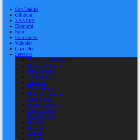
Son Dakika
Gündem
3.SAYFA
Ekonomi
Spor
Foto Galeri
Videolar
Gazeteler
Servisler
Vizyondaki Filmler
Haftanin Filmleri
Hava Durumu
Yol Durumu
Canlı Tv
Yayın Akışları
Nöbetçi Eczaneler
Canlı Borsa
Namaz Vakitleri
Puan Durumu
Kripto Paralar
Dövizler
Hisseler
Altınlar
Pariteler