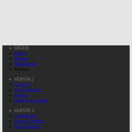
DİĞER
Künye
İletişim
Hakkımızda
Reklam
SERVİS 2
Canlı Tv
Yayın Akışları
Sinema
Nöbetçi Eczaneler
SERVİS 3
Canlı Borsa
Namaz Vakitleri
Puan Durumu